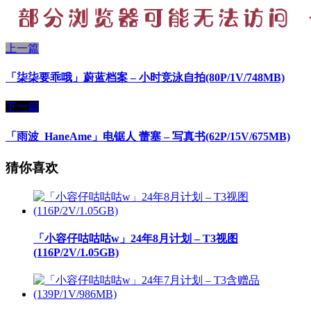
上一篇
「柒柒要乖哦」蔚蓝档案 – 小时竞泳自拍(80P/1V/748MB)
下一篇
「雨波_HaneAme」电锯人 蕾塞 – 写真书(62P/15V/675MB)
猜你喜欢
「小容仔咕咕咕w」24年8月计划 – T3视图
(116P/2V/1.05GB)