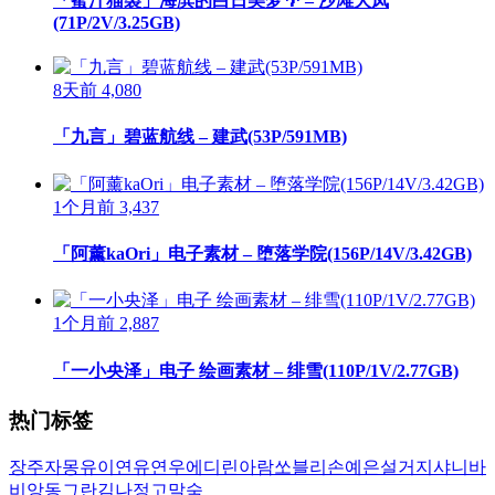
「蜜汁猫裘」海滨的白日美梦🌴 – 沙滩大凤
(71P/2V/3.25GB)
8天前
4,080
「九言」碧蓝航线 – 建武(53P/591MB)
1个月前
3,437
「阿薰kaOri」电子素材 – 堕落学院(156P/14V/3.42GB)
1个月前
2,887
「一小央泽」电子 绘画素材 – 绯雪(110P/1V/2.77GB)
热门标签
장주
자몽
유이
연유
연우
에디린
아람
쏘블리
손예은
설거지
샤니
바
비앙
동그란
김나정
고말숙