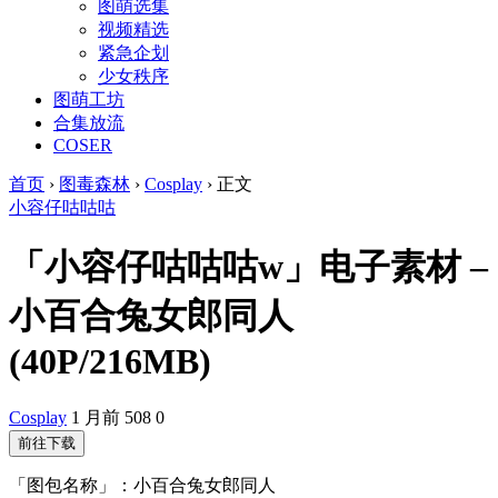
图萌选集
视频精选
紧急企划
少女秩序
图萌工坊
合集放流
COSER
首页
›
图毒森林
›
Cosplay
›
正文
小容仔咕咕咕
「小容仔咕咕咕w」电子素材 –
小百合兔女郎同人
(40P/216MB)
Cosplay
1 月前
508
0
前往下载
「图包名称」：小百合兔女郎同人