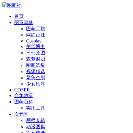
首页
图毒森林
图萌工坊
网红正妹
Cosplay
美丝博主
日韩套图
森萝财团
图萌选集
视频精选
紧急企划
少女秩序
COSER
合集放流
图萌百科
实用工具
次元区
画师专辑
动漫图集
次元壁纸