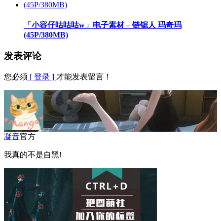
「小容仔咕咕咕w」电子素材 – 链锯人 玛奇玛
(45P/380MB)
发表评论
您必须
[ 登录 ]
才能发表留言！
凝音
官方
我真的不是自黑!