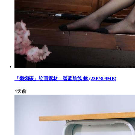
「焖焖碳」绘画素材 – 碧蓝航线 貅 (23P/309MB)
4天前