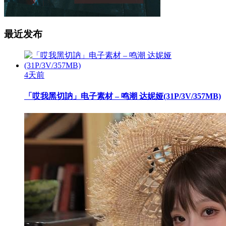
最近发布
4天前
「哎我黑切訥」电子素材 – 鸣潮 达妮娅(31P/3V/357MB)