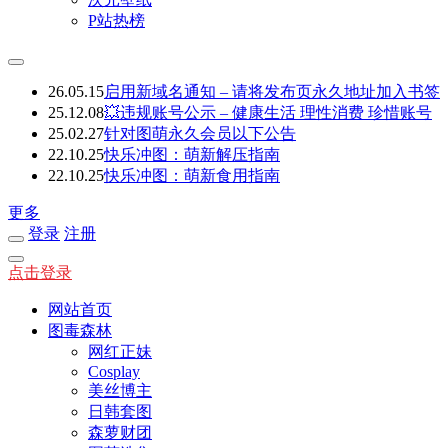
P站热榜
26.05.15
启用新域名通知 – 请将发布页永久地址加入书签
25.12.08
💥违规账号公示 – 健康生活 理性消费 珍惜账号
25.02.27
针对图萌永久会员以下公告
22.10.25
快乐冲图：萌新解压指南
22.10.25
快乐冲图：萌新食用指南
更多
登录
注册
点击登录
网站首页
图毒森林
网红正妹
Cosplay
美丝博主
日韩套图
森萝财团