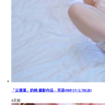
「云溪溪」奶桃 摄影作品 – 耳语(90P/1V/2.78GB)
4天前