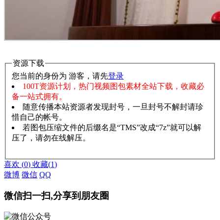
资源下载
您当前的身份为 游客，请先
登录
100T资源计划，热门视频图包素材全站下载，收藏必
备一站式拥有。
随意传播本站资源者发现封号，一旦封号不解封请珍
惜自己的帐号。
若图包压缩文件的后缀名是“TMS”改成“7z”就可以解
压了，请勿在线解压。
赞助说明
解压教程
喜欢
(
0
)
收藏
(
1
)
微博
微信
QQ
微信扫一扫,分享到朋友圈