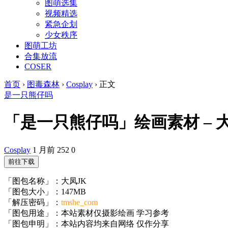
图萌选集
视频精选
紧急企划
少女秩序
图萌工坊
合集放流
COSER
首页
›
图毒森林
›
Cosplay
›
正文
是一只熊仔吗
「是一只熊仔吗」绘画素材 – 大凤J
Cosplay
1 月前
252
0
前往下载
「图包名称」：大凤JK
「图包大小」：147MB
「解压密码」：
tmshe_com
「图包用途」：本站素材仅摄影绘画 学习参考
「图包申明」：本站内容均来自网络 仅作分享