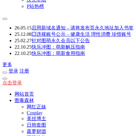
P站热榜
26.05.15
启用新域名通知 – 请将发布页永久地址加入书签
25.12.08
💥违规账号公示 – 健康生活 理性消费 珍惜账号
25.02.27
针对图萌永久会员以下公告
22.10.25
快乐冲图：萌新解压指南
22.10.25
快乐冲图：萌新食用指南
更多
登录
注册
点击登录
网站首页
图毒森林
网红正妹
Cosplay
美丝博主
日韩套图
森萝财团