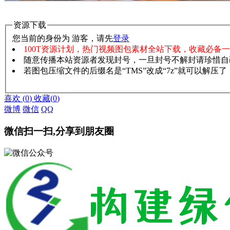
资源下载
您当前的身份为 游客，请先
登录
100T资源计划，热门视频图包素材全站下载，收藏必备
随意传播本站资源者发现封号，一旦封号不解封请珍惜自
若图包压缩文件的后缀名是“TMS”改成“7z”就可以解压
赞助说明
解压教程
喜欢
(
0
)
收藏
(
0
)
微博
微信
QQ
微信扫一扫,分享到朋友圈