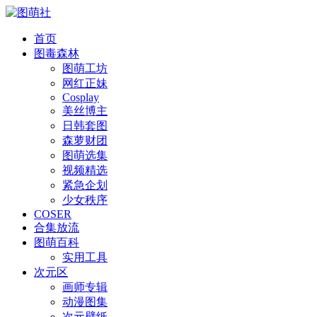
首页
图毒森林
图萌工坊
网红正妹
Cosplay
美丝博主
日韩套图
森萝财团
图萌选集
视频精选
紧急企划
少女秩序
COSER
合集放流
图萌百科
实用工具
次元区
画师专辑
动漫图集
次元壁纸