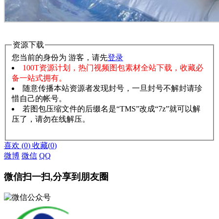
资源下载
您当前的身份为 游客，请先
登录
100T资源计划，热门视频图包素材全站下载，收藏必
备一站式拥有。
随意传播本站资源者发现封号，一旦封号不解封请珍
惜自己的帐号。
若图包压缩文件的后缀名是“TMS”改成“7z”就可以解
压了，请勿在线解压。
赞助说明
解压教程
喜欢
(
0
)
收藏
(
0
)
微博
微信
QQ
微信扫一扫,分享到朋友圈