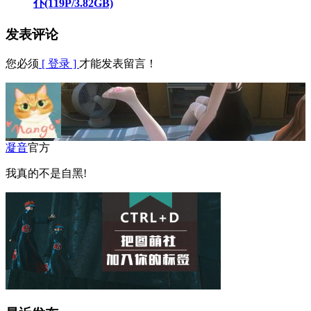
仆(119P/3.82GB)
发表评论
您必须
[ 登录 ]
才能发表留言！
凝音
官方
我真的不是自黑!