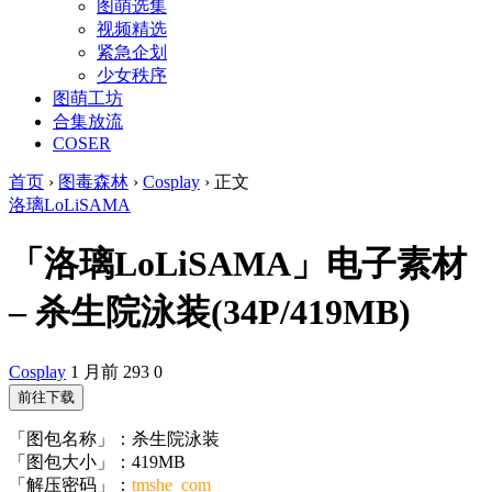
图萌选集
视频精选
紧急企划
少女秩序
图萌工坊
合集放流
COSER
首页
›
图毒森林
›
Cosplay
›
正文
洛璃LoLiSAMA
「洛璃LoLiSAMA」电子素材
– 杀生院泳装(34P/419MB)
Cosplay
1 月前
293
0
前往下载
「图包名称」：杀生院泳装
「图包大小」：419MB
「解压密码」：
tmshe_com