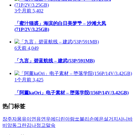
3个月前
5,402
「蜜汁猫裘」海滨的白日美梦🌴 – 沙滩大凤
(71P/2V/3.25GB)
6天前
4,049
「九言」碧蓝航线 – 建武(53P/591MB)
1个月前
3,425
「阿薰kaOri」电子素材 – 堕落学院(156P/14V/3.42GB)
热门标签
장주
자몽
유이
연유
연우
에디린
아람
쏘블리
손예은
설거지
샤니
바
비앙
동그란
김나정
고말숙