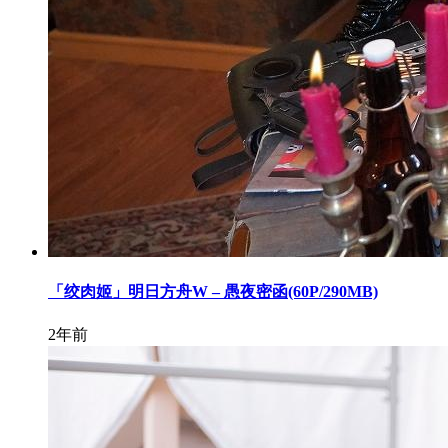
「绞肉姬」明日方舟W – 愚夜密函(60P/290MB)
2年前