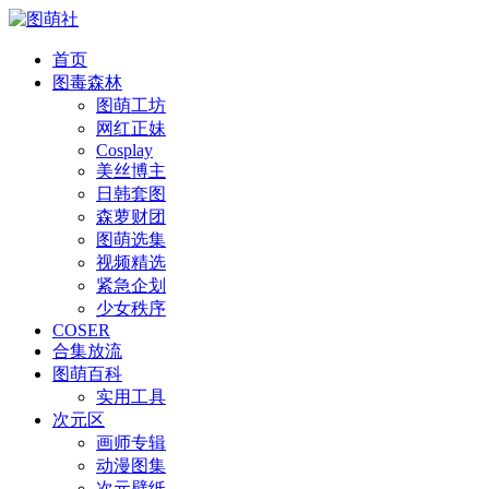
首页
图毒森林
图萌工坊
网红正妹
Cosplay
美丝博主
日韩套图
森萝财团
图萌选集
视频精选
紧急企划
少女秩序
COSER
合集放流
图萌百科
实用工具
次元区
画师专辑
动漫图集
次元壁纸