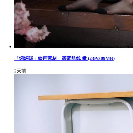
「焖焖碳」绘画素材 – 碧蓝航线 貅 (23P/309MB)
2天前