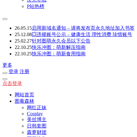
P站热榜
26.05.15
启用新域名通知 – 请将发布页永久地址加入书签
25.12.08
💥违规账号公示 – 健康生活 理性消费 珍惜账号
25.02.27
针对图萌永久会员以下公告
22.10.25
快乐冲图：萌新解压指南
22.10.25
快乐冲图：萌新食用指南
更多
登录
注册
点击登录
网站首页
图毒森林
网红正妹
Cosplay
美丝博主
日韩套图
森萝财团