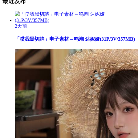
最近发布
2天前
「哎我黑切訥」电子素材 – 鸣潮 达妮娅(31P/3V/357MB)