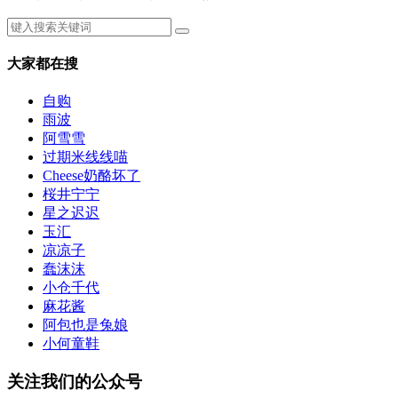
大家都在搜
自购
雨波
阿雪雪
过期米线线喵
Cheese奶酪坏了
桜井宁宁
星之迟迟
玉汇
凉凉子
蠢沫沫
小仓千代
麻花酱
阿包也是兔娘
小何童鞋
关注我们的公众号