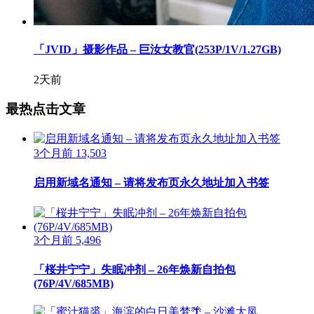
「JVID」摄影作品 – 巨汝女教官(253P/1V/1.27GB)
2天前
最热点击文章
3个月前
13,503
启用新域名通知 – 请将发布页永久地址加入书签
3个月前
5,496
「桜井宁宁」失眠冲剂 – 26年焕新自拍包
(76P/4V/685MB)