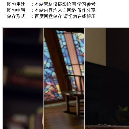
「图包用途」：本站素材仅摄影绘画 学习参考
「图包申明」：本站内容均来自网络 仅作分享
「储存形式」：百度网盘储存 请切勿在线解压