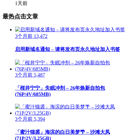
1天前
最热点击文章
3个月前
13,472
启用新域名通知 – 请将发布页永久地址加入书签
3个月前
5,487
「桜井宁宁」失眠冲剂 – 26年焕新自拍包
(76P/4V/685MB)
3个月前
5,394
「蜜汁猫裘」海滨的白日美梦🌴 – 沙滩大凤
(71P/2V/3.25GB)