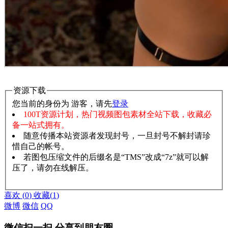
资源下载
您当前的身份为 游客，请先
登录
100T资源计划，热门视频图包素材全站下载，收藏必
备一站式拥有。
随意传播本站资源者发现封号，一旦封号不解封请珍
惜自己的帐号。
若图包压缩文件的后缀名是“TMS”改成“7z”就可以解
压了，请勿在线解压。
赞助说明
解压教程
喜欢
(
0
)
收藏
(
1
)
微博
微信
QQ
微信扫一扫,分享到朋友圈