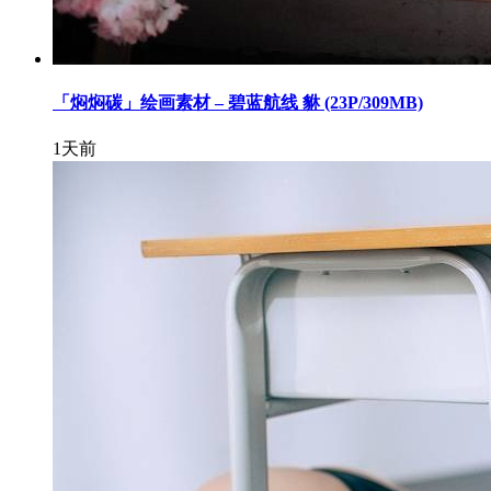
「焖焖碳」绘画素材 – 碧蓝航线 貅 (23P/309MB)
1天前