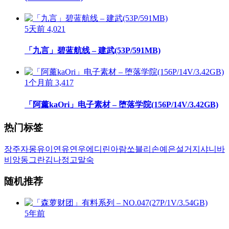
5天前
4,021
「九言」碧蓝航线 – 建武(53P/591MB)
1个月前
3,417
「阿薰kaOri」电子素材 – 堕落学院(156P/14V/3.42GB)
热门标签
장주
자몽
유이
연유
연우
에디린
아람
쏘블리
손예은
설거지
샤니
바
비앙
동그란
김나정
고말숙
随机推荐
5年前