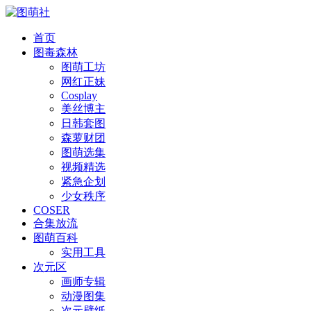
首页
图毒森林
图萌工坊
网红正妹
Cosplay
美丝博主
日韩套图
森萝财团
图萌选集
视频精选
紧急企划
少女秩序
COSER
合集放流
图萌百科
实用工具
次元区
画师专辑
动漫图集
次元壁纸