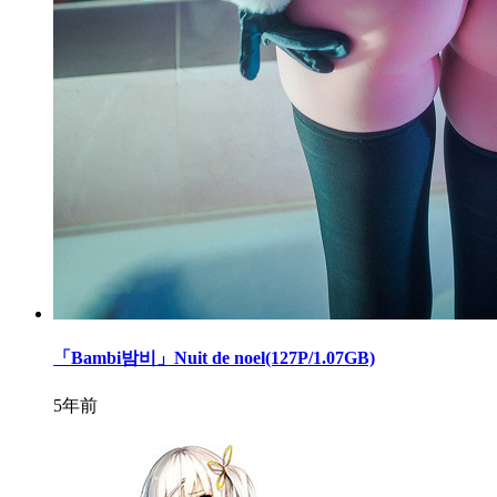
「Bambi밤비」Nuit de noel(127P/1.07GB)
5年前