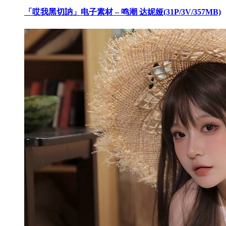
「哎我黑切訥」电子素材 – 鸣潮 达妮娅(31P/3V/357MB)