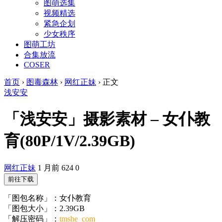
图萌选集
视频精选
紧急企划
少女秩序
图萌工坊
合集放流
COSER
首页
›
图毒森林
›
网红正妹
›
正文
浅安安
「浅安安」摄影素材 – 女仆教
育(80P/1V/2.39GB)
网红正妹
1 月前
624
0
前往下载
「图包名称」：女仆教育
「图包大小」：2.39GB
「解压密码」：
tmshe_com