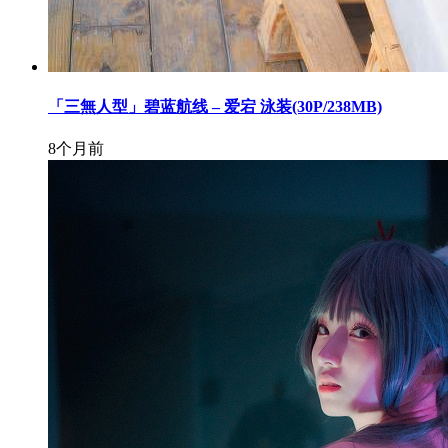
「三無人型」碧蓝航线 – 爱宕 泳装(30P/238MB)
8个月前