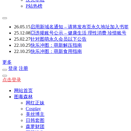
P站热榜
26.05.15
启用新域名通知 – 请将发布页永久地址加入书签
25.12.08
💥违规账号公示 – 健康生活 理性消费 珍惜账号
25.02.27
针对图萌永久会员以下公告
22.10.25
快乐冲图：萌新解压指南
22.10.25
快乐冲图：萌新食用指南
更多
登录
注册
点击登录
网站首页
图毒森林
网红正妹
Cosplay
美丝博主
日韩套图
森萝财团