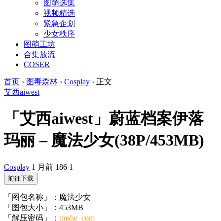
图萌选集
视频精选
紧急企划
少女秩序
图萌工坊
合集放流
COSER
首页
›
图毒森林
›
Cosplay
›
正文
艾西aiwest
「艾西aiwest」蔚蓝档案伊落
玛丽 – 魔法少女(38P/453MB)
Cosplay
1 月前
186
1
前往下载
「图包名称」：魔法少女
「图包大小」：453MB
「解压密码」：
tmshe_com