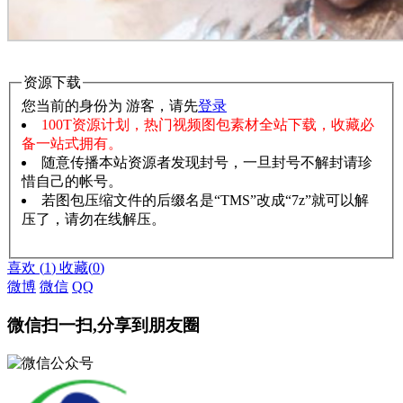
资源下载
您当前的身份为 游客，请先
登录
100T资源计划，热门视频图包素材全站下载，收藏必
备一站式拥有。
随意传播本站资源者发现封号，一旦封号不解封请珍
惜自己的帐号。
若图包压缩文件的后缀名是“TMS”改成“7z”就可以解
压了，请勿在线解压。
赞助说明
解压教程
喜欢
(
1
)
收藏
(
0
)
微博
微信
QQ
微信扫一扫,分享到朋友圈