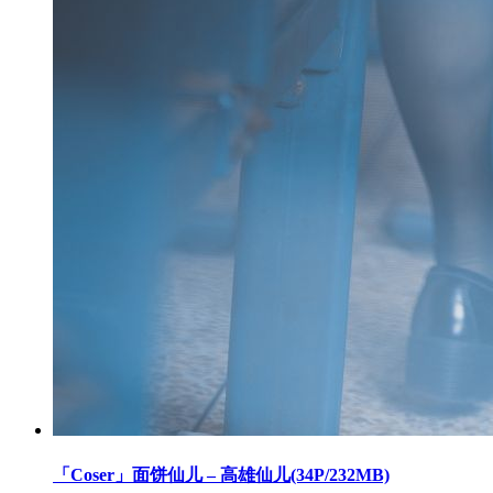
「Coser」面饼仙儿 – 高雄仙儿(34P/232MB)