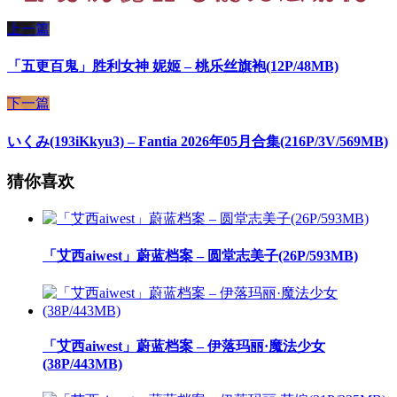
上一篇
「五更百鬼」胜利女神 妮姬 – 桃乐丝旗袍(12P/48MB)
下一篇
いくみ(193iKkyu3) – Fantia 2026年05月合集(216P/3V/569MB)
猜你喜欢
「艾西aiwest」蔚蓝档案 – 圆堂志美子(26P/593MB)
「艾西aiwest」蔚蓝档案 – 伊落玛丽·魔法少女
(38P/443MB)