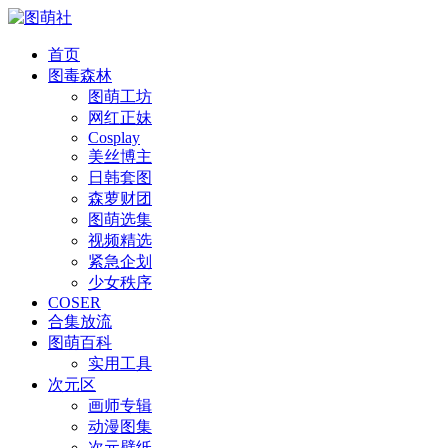
首页
图毒森林
图萌工坊
网红正妹
Cosplay
美丝博主
日韩套图
森萝财团
图萌选集
视频精选
紧急企划
少女秩序
COSER
合集放流
图萌百科
实用工具
次元区
画师专辑
动漫图集
次元壁纸