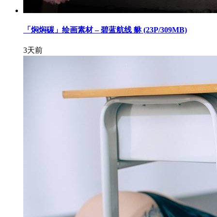
「焖焖碳」绘画素材 – 碧蓝航线 貅 (23P/309MB)
3天前