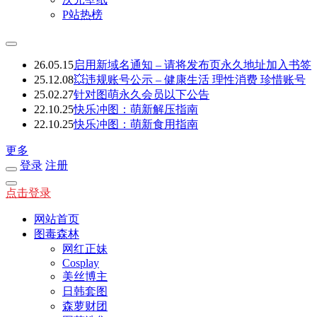
P站热榜
26.05.15
启用新域名通知 – 请将发布页永久地址加入书签
25.12.08
💥违规账号公示 – 健康生活 理性消费 珍惜账号
25.02.27
针对图萌永久会员以下公告
22.10.25
快乐冲图：萌新解压指南
22.10.25
快乐冲图：萌新食用指南
更多
登录
注册
点击登录
网站首页
图毒森林
网红正妹
Cosplay
美丝博主
日韩套图
森萝财团