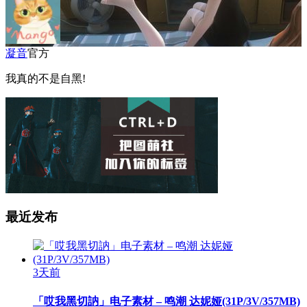
凝音
官方
我真的不是自黑!
最近发布
3天前
「哎我黑切訥」电子素材 – 鸣潮 达妮娅(31P/3V/357MB)