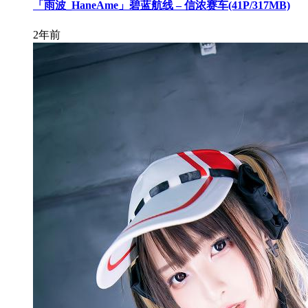
「雨波_HaneAme」碧蓝航线 – 信浓赛车(41P/317MB)
2年前