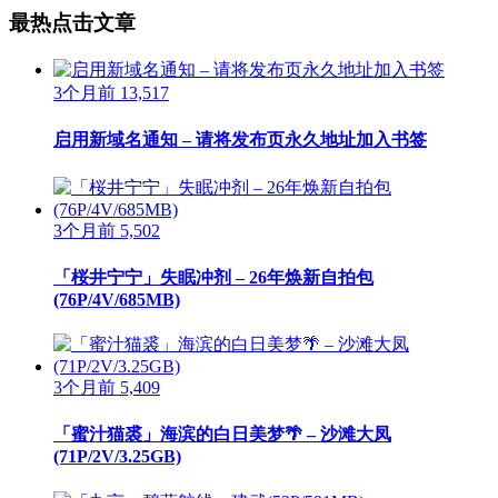
最热点击文章
3个月前
13,517
启用新域名通知 – 请将发布页永久地址加入书签
3个月前
5,502
「桜井宁宁」失眠冲剂 – 26年焕新自拍包
(76P/4V/685MB)
3个月前
5,409
「蜜汁猫裘」海滨的白日美梦🌴 – 沙滩大凤
(71P/2V/3.25GB)