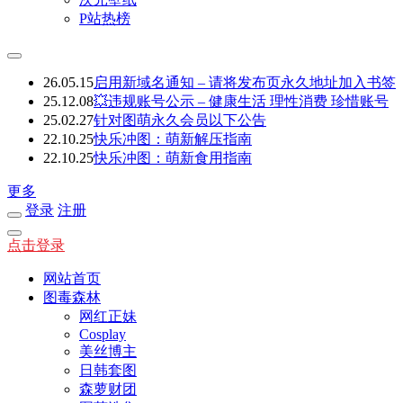
P站热榜
26.05.15
启用新域名通知 – 请将发布页永久地址加入书签
25.12.08
💥违规账号公示 – 健康生活 理性消费 珍惜账号
25.02.27
针对图萌永久会员以下公告
22.10.25
快乐冲图：萌新解压指南
22.10.25
快乐冲图：萌新食用指南
更多
登录
注册
点击登录
网站首页
图毒森林
网红正妹
Cosplay
美丝博主
日韩套图
森萝财团