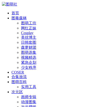
首页
图毒森林
图萌工坊
网红正妹
Cosplay
美丝博主
日韩套图
森萝财团
图萌选集
视频精选
紧急企划
少女秩序
COSER
合集放流
图萌百科
实用工具
次元区
画师专辑
动漫图集
次元壁纸