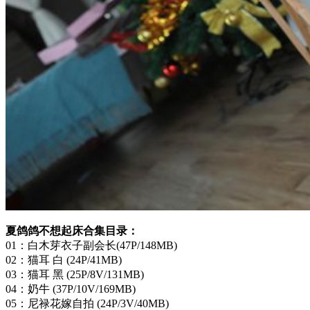
夏鸽鸽不想起床合集目录：
01：白木芽衣子副会长(47P/148MB)
02：猫耳 白 (24P/41MB)
03：猫耳 黑 (25P/8V/131MB)
04：奶牛 (37P/10V/169MB)
05：尼禄花嫁自拍 (24P/3V/40MB)