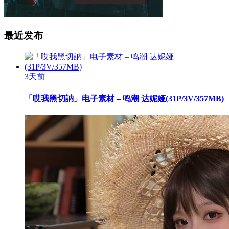
最近发布
3天前
「哎我黑切訥」电子素材 – 鸣潮 达妮娅(31P/3V/357MB)