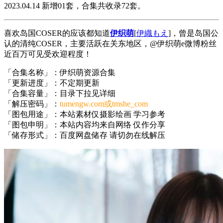
2023.04.14 新增01套，合集共收录72套。
喜欢岛国COSER的应该都知道
伊织萌
[
伊織もえ
]，曾是岛国公
认的清纯COSER，主要活跃在关东地区，@伊织萌e微博粉丝
近百万可见受欢迎程度！
「合集名称」：伊织萌资源合集
「更新进度」：不定期更新
「合集容量」：目录下拉见详细
「解压密码」：
tumengw.com或tmshe_com
「图包用途」：本站素材仅摄影绘画 学习参考
「图包申明」：本站内容均来自网络 仅作分享
「储存形式」：百度网盘储存 请切勿在线解压