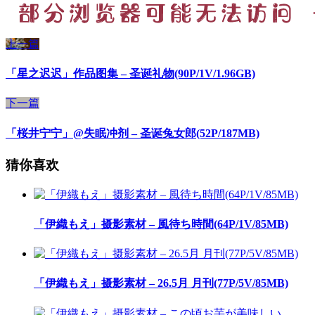
上一篇
「星之迟迟」作品图集 – 圣诞礼物(90P/1V/1.96GB)
下一篇
「桜井宁宁」@失眠冲剂 – 圣诞兔女郎(52P/187MB)
猜你喜欢
「伊織もえ」摄影素材 – 風待ち時間(64P/1V/85MB)
「伊織もえ」摄影素材 – 26.5月 月刊(77P/5V/85MB)