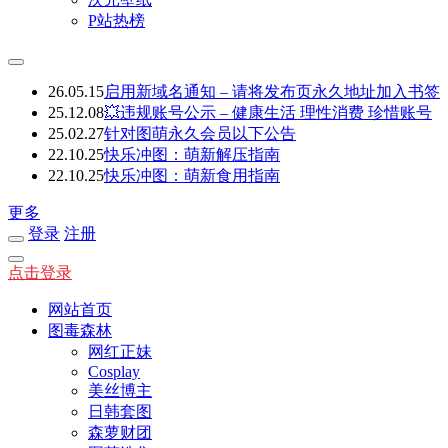
P站热榜
26.05.15
启用新域名通知 – 请将发布页永久地址加入书签
25.12.08
💥违规账号公示 – 健康生活 理性消费 珍惜账号
25.02.27
针对图萌永久会员以下公告
22.10.25
快乐冲图：萌新解压指南
22.10.25
快乐冲图：萌新食用指南
更多
登录
注册
点击登录
网站首页
图毒森林
网红正妹
Cosplay
美丝博主
日韩套图
森萝财团