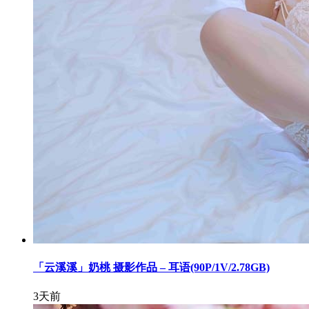
「云溪溪」奶桃 摄影作品 – 耳语(90P/1V/2.78GB)
3天前