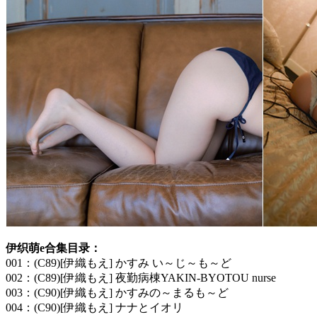
伊织萌e合集目录：
001：(C89)[伊織もえ] かすみ い～じ～も～ど
002：(C89)[伊織もえ] 夜勤病棟YAKIN-BYOTOU nurse
003：(C90)[伊織もえ] かすみの～まるも～ど
004：(C90)[伊織もえ] ナナとイオリ