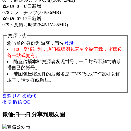
077：納涼50カット公開(50P/42MB)
✿2026.01.07日新增
078：フェチラブ(77P/86MB)
✿2026.07.17日新增
079：風待ち時間(64P/1V/85MB)
资源下载
您当前的身份为 游客，请先
登录
100T资源计划，热门视频图包素材全站下载，收藏必
备一站式拥有。
随意传播本站资源者发现封号，一旦封号不解封请珍
惜自己的帐号。
若图包压缩文件的后缀名是“TMS”改成“7z”就可以解
压了，请勿在线解压。
赞助说明
解压教程
喜欢
(
12
)
收藏
(
0
)
微博
微信
QQ
微信扫一扫,分享到朋友圈