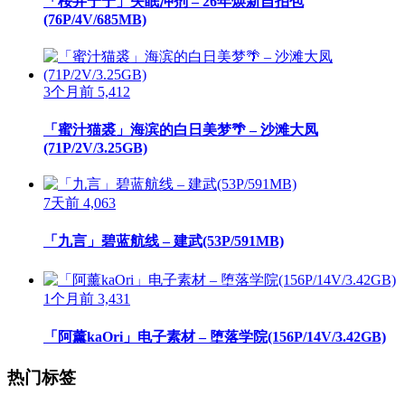
「桜井宁宁」失眠冲剂 – 26年焕新自拍包
(76P/4V/685MB)
3个月前
5,412
「蜜汁猫裘」海滨的白日美梦🌴 – 沙滩大凤
(71P/2V/3.25GB)
7天前
4,063
「九言」碧蓝航线 – 建武(53P/591MB)
1个月前
3,431
「阿薰kaOri」电子素材 – 堕落学院(156P/14V/3.42GB)
热门标签