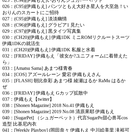
025：(C94)[伊織もえ]いおりんシュカ?ーヘ?ット
026：(C95)[伊織もえ] パンツともえ大好き星人を大至急！い
おりんのスカートにご招待
027：(C95)[伊織もえ] 淡淡幽情
028：(C96)[伊織もえ] グラビア1 見たい
029：(C97)[伊織もえ] 黒タイツ写真集
030：(CH20)[伊織もえ] 伊織1DK ミニROMリクルートスーツ
伊織1DKの就活生
031：(CH20)[伊織もえ] 伊織1DK 私服と水着
032：[FRIDAY] 伊織もえ「彼女か?ユニフォームに着替えた
ら」
033：[Amatsu Sama] あまつ様青春
034：[COS] アズールレーン 愛宕 伊織もえさん
035：[FLASH] 朝比奈彩 あまつ様 綾瀬はるか RaMu はるか
ぜ
036：[FRIDAY] 伊織もえ Gカップ拡散中
037：伊織もえ【twitter】
038：[Shonen Magazine] 2018 No.41 伊織もえ
039：[Shonen Magazine] 2019 No.08 清原果耶 伊織もえ
040：[SugarPet] （シュガーペット）代言SugarPe甜心兽耳cos
造型 比基尼内衣
041：[Weekly Playboy] (岡田奈々 伊織もえ 中川絵美里 滝裕可