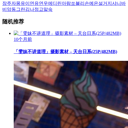
장주
자몽
유이
연유
연우
에디린
아람
쏘블리
손예은
설거지
샤니
바
비앙
동그란
김나정
고말숙
随机推荐
10个月前
「雯妹不讲道理」摄影素材 – 天台日系(25P/482MB)