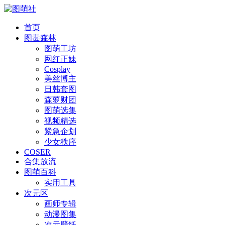
首页
图毒森林
图萌工坊
网红正妹
Cosplay
美丝博主
日韩套图
森萝财团
图萌选集
视频精选
紧急企划
少女秩序
COSER
合集放流
图萌百科
实用工具
次元区
画师专辑
动漫图集
次元壁纸