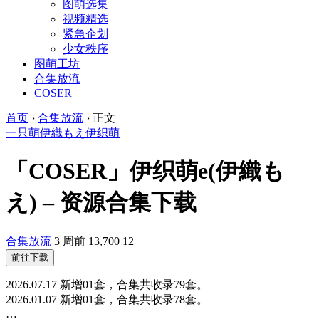
图萌选集
视频精选
紧急企划
少女秩序
图萌工坊
合集放流
COSER
首页
›
合集放流
›
正文
一只萌
伊織もえ
伊织萌
「COSER」伊织萌e(伊織も
え) – 资源合集下载
合集放流
3 周前
13,700
12
前往下载
2026.07.17 新增01套，合集共收录79套。
2026.01.07 新增01套，合集共收录78套。
…