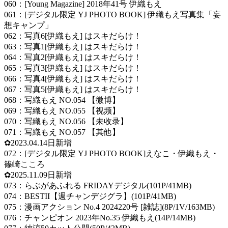
060：[Young Magazine] 2018年41号 伊織もえ
061：[デジタル限定 YJ PHOTO BOOK] 伊織もえ写真集「妄
想キャンプ」
062：写真6[伊織もえ] はスキだらけ！
063：写真1[伊織もえ] はスキだらけ！
064：写真2[伊織もえ] はスキだらけ！
065：写真3[伊織もえ] はスキだらけ！
066：写真4[伊織もえ] はスキだらけ！
067：写真5[伊織もえ] はスキだらけ！
068：写織もえ NO.054 【微博】
069：写織もえ NO.055 【视频】
070：写織もえ NO.056 【未收录】
071：写織もえ NO.057 【其他】
✿2023.04.14日新增
072：[デジタル限定 YJ PHOTO BOOK]えなこ・伊織もえ・
篠崎こころ
✿2025.11.09日新增
073：らぶがあふれる FRIDAYデジタル(101P/41MB)
074：BESTII【週チャンデジグラ】(101P/41MB)
075：漫画アクション No.4 2024220号 [雑誌](8P/1V/163MB)
076：チャンピオン 2023年No.35 伊織もえ(14P/14MB)