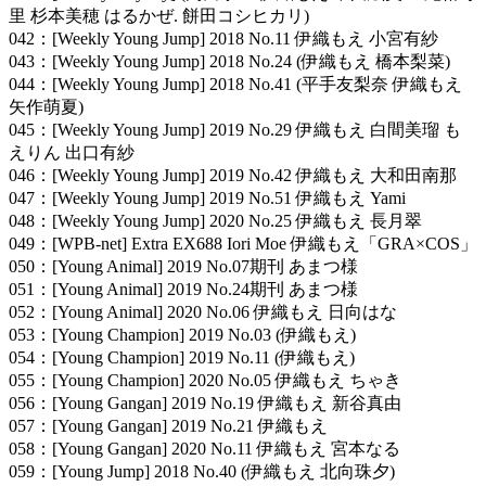
里 杉本美穂 はるかぜ. 餅田コシヒカリ)
042：[Weekly Young Jump] 2018 No.11 伊織もえ 小宮有紗
043：[Weekly Young Jump] 2018 No.24 (伊織もえ 橋本梨菜)
044：[Weekly Young Jump] 2018 No.41 (平手友梨奈 伊織もえ
矢作萌夏)
045：[Weekly Young Jump] 2019 No.29 伊織もえ 白間美瑠 も
えりん 出口有紗
046：[Weekly Young Jump] 2019 No.42 伊織もえ 大和田南那
047：[Weekly Young Jump] 2019 No.51 伊織もえ Yami
048：[Weekly Young Jump] 2020 No.25 伊織もえ 長月翠
049：[WPB-net] Extra EX688 Iori Moe 伊織もえ「GRA×COS」
050：[Young Animal] 2019 No.07期刊 あまつ様
051：[Young Animal] 2019 No.24期刊 あまつ様
052：[Young Animal] 2020 No.06 伊織もえ 日向はな
053：[Young Champion] 2019 No.03 (伊織もえ)
054：[Young Champion] 2019 No.11 (伊織もえ)
055：[Young Champion] 2020 No.05 伊織もえ ちゃき
056：[Young Gangan] 2019 No.19 伊織もえ 新谷真由
057：[Young Gangan] 2019 No.21 伊織もえ
058：[Young Gangan] 2020 No.11 伊織もえ 宮本なる
059：[Young Jump] 2018 No.40 (伊織もえ 北向珠夕)