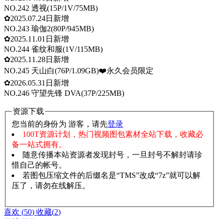
NO.242 透视(15P/1V/75MB)
✿2025.07.24日新增
NO.243 瑜伽2(80P/945MB)
✿2025.11.01日新增
NO.244 雀纹和服(1V/115MB)
✿2025.11.28日新增
NO.245 天山白(76P/1.09GB)❤️永久会员限定
✿2026.05.31日新增
NO.246 守望先锋 DVA(37P/225MB)
资源下载
您当前的身份为 游客，请先
登录
100T资源计划，热门视频图包素材全站下载，收藏必
备一站式拥有。
随意传播本站资源者发现封号，一旦封号不解封请珍
惜自己的帐号。
若图包压缩文件的后缀名是“TMS”改成“7z”就可以解
压了，请勿在线解压。
赞助说明
解压教程
喜欢
(
50
)
收藏
(
2
)