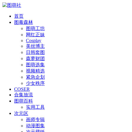
首页
图毒森林
图萌工坊
网红正妹
Cosplay
美丝博主
日韩套图
森萝财团
图萌选集
视频精选
紧急企划
少女秩序
COSER
合集放流
图萌百科
实用工具
次元区
画师专辑
动漫图集
次元壁纸