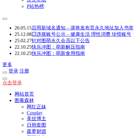
P站热榜
26.05.15
启用新域名通知 – 请将发布页永久地址加入书签
25.12.08
💥违规账号公示 – 健康生活 理性消费 珍惜账号
25.02.27
针对图萌永久会员以下公告
22.10.25
快乐冲图：萌新解压指南
22.10.25
快乐冲图：萌新食用指南
更多
登录
注册
点击登录
网站首页
图毒森林
网红正妹
Cosplay
美丝博主
日韩套图
森萝财团