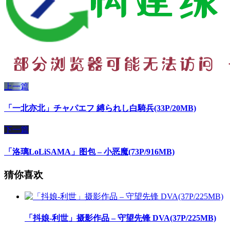
上一篇
「一北亦北」チャパエフ 縛られし白騎兵(33P/20MB)
下一篇
「洛璃LoLiSAMA」图包 – 小恶魔(73P/916MB)
猜你喜欢
「抖娘-利世」摄影作品 – 守望先锋 DVA(37P/225MB)