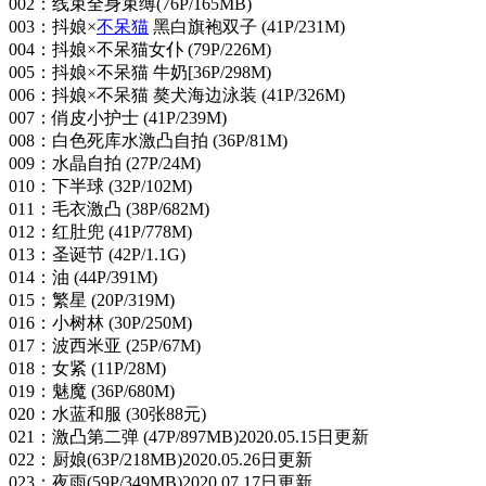
002：线束全身束缚(76P/165MB)
003：抖娘×
不呆猫
黑白旗袍双子 (41P/231M)
004：抖娘×不呆猫女仆 (79P/226M)
005：抖娘×不呆猫 牛奶[36P/298M)
006：抖娘×不呆猫 獒犬海边泳装 (41P/326M)
007：俏皮小护士 (41P/239M)
008：白色死库水激凸自拍 (36P/81M)
009：水晶自拍 (27P/24M)
010：下半球 (32P/102M)
011：毛衣激凸 (38P/682M)
012：红肚兜 (41P/778M)
013：圣诞节 (42P/1.1G)
014：油 (44P/391M)
015：繁星 (20P/319M)
016：小树林 (30P/250M)
017：波西米亚 (25P/67M)
018：女紧 (11P/28M)
019：魅魔 (36P/680M)
020：水蓝和服 (30张88元)
021：激凸第二弹 (47P/897MB)2020.05.15日更新
022：厨娘(63P/218MB)2020.05.26日更新
023：夜雨(59P/349MB)2020.07.17日更新