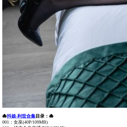
🐙
抖娘-利世合集
目录：🐙
001：女巫(40P/109MB)