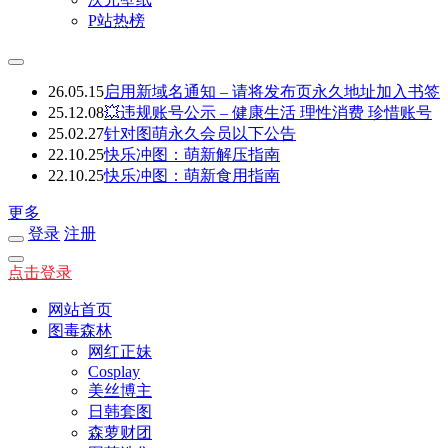
P站热榜
26.05.15
启用新域名通知 – 请将发布页永久地址加入书签
25.12.08
💥违规账号公示 – 健康生活 理性消费 珍惜账号
25.02.27
针对图萌永久会员以下公告
22.10.25
快乐冲图：萌新解压指南
22.10.25
快乐冲图：萌新食用指南
更多
登录
注册
点击登录
网站首页
图毒森林
网红正妹
Cosplay
美丝博主
日韩套图
森萝财团