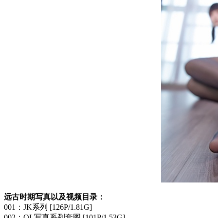
远古时期写真以及视频目录：
001：JK系列 [126P/1.81G]
002：OL写真系列套图 [101P/1.53G]