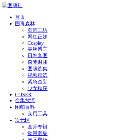
首页
图毒森林
图萌工坊
网红正妹
Cosplay
美丝博主
日韩套图
森萝财团
图萌选集
视频精选
紧急企划
少女秩序
COSER
合集放流
图萌百科
实用工具
次元区
画师专辑
动漫图集
次元壁纸