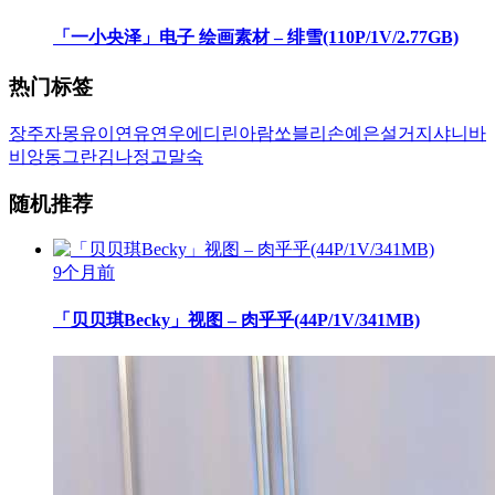
「一小央泽」电子 绘画素材 – 绯雪(110P/1V/2.77GB)
热门标签
장주
자몽
유이
연유
연우
에디린
아람
쏘블리
손예은
설거지
샤니
바
비앙
동그란
김나정
고말숙
随机推荐
9个月前
「贝贝琪Becky」视图 – 肉乎乎(44P/1V/341MB)