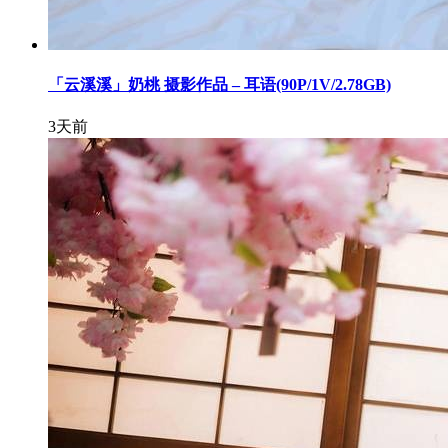
「云溪溪」奶桃 摄影作品 – 耳语(90P/1V/2.78GB)
3天前