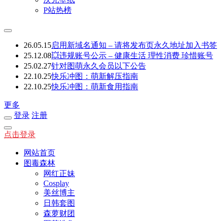
P站热榜
26.05.15
启用新域名通知 – 请将发布页永久地址加入书签
25.12.08
💥违规账号公示 – 健康生活 理性消费 珍惜账号
25.02.27
针对图萌永久会员以下公告
22.10.25
快乐冲图：萌新解压指南
22.10.25
快乐冲图：萌新食用指南
更多
登录
注册
点击登录
网站首页
图毒森林
网红正妹
Cosplay
美丝博主
日韩套图
森萝财团