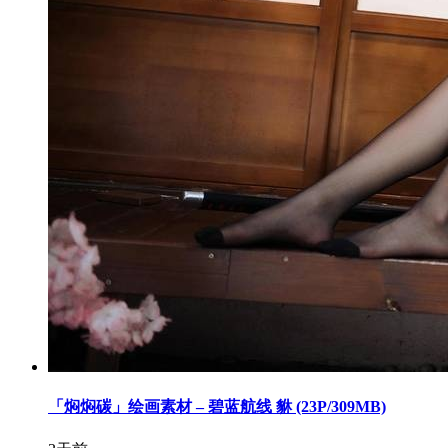
「焖焖碳」绘画素材 – 碧蓝航线 貅 (23P/309MB)