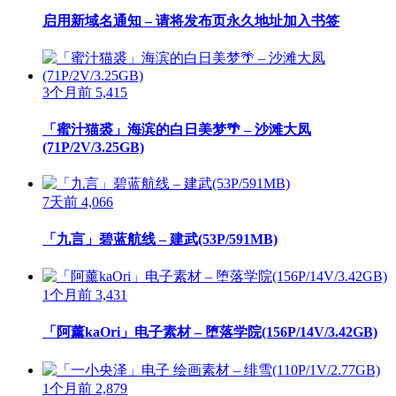
启用新域名通知 – 请将发布页永久地址加入书签
3个月前
5,415
「蜜汁猫裘」海滨的白日美梦🌴 – 沙滩大凤
(71P/2V/3.25GB)
7天前
4,066
「九言」碧蓝航线 – 建武(53P/591MB)
1个月前
3,431
「阿薰kaOri」电子素材 – 堕落学院(156P/14V/3.42GB)
1个月前
2,879