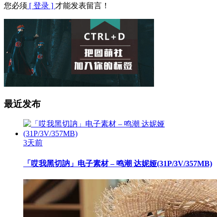
您必须
[ 登录 ]
才能发表留言！
最近发布
3天前
「哎我黑切訥」电子素材 – 鸣潮 达妮娅(31P/3V/357MB)