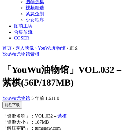
图萌选集
视频精选
紧急企划
少女秩序
图萌工坊
合集放流
COSER
首页
›
秀人映像
›
YouWu尤物馆
›
正文
YouWu
尤物馆
紫棋
「YouWu油物馆」VOL.032 –
紫棋(56P/187MB)
YouWu尤物馆
5 年前
1,611
0
前往下载
「资源名称」：VOL.032 –
紫棋
「资源大小」：187MB
「解压密码」：tumengw.com