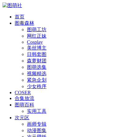
首页
图毒森林
图萌工坊
网红正妹
Cosplay
美丝博主
日韩套图
森萝财团
图萌选集
视频精选
紧急企划
少女秩序
COSER
合集放流
图萌百科
实用工具
次元区
画师专辑
动漫图集
次元壁纸