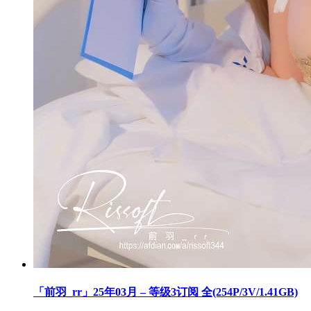
「前羽_rr」25年03月 – 等级3订阅 全(254P/3V/1.41GB)