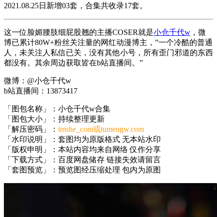
2021.08.25日新增03套，合集共收录17套。
这一位脸媚腰肢细屁股翘的主播COSER就是
小仓千代w
，微
博已累计80W+粉丝关注量的网红动漫博主，”一个冷酷的普通
人，未关注人私信已关，没有其他小号，所有歪门邪道的东西
都没有。其余周边获取皆在b站直播间。”
微博：@小仓千代w
b站直播间：13873417
「图包名称」：小仓千代w合集
「图包大小」：持续整理更新
「解压密码」：
tmshe_com或tumengw.com
「水印说明」：套图均为原版格式 无本站水印
「版权申明」：本站内容均来自网络 仅作分享
「下载方式」：百度网盘储存 链接失效请留言
「套图预览」：预览图经压缩处理 包内为原图