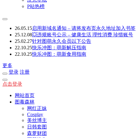
P站热榜
26.05.15
启用新域名通知 – 请将发布页永久地址加入书签
25.12.08
💥违规账号公示 – 健康生活 理性消费 珍惜账号
25.02.27
针对图萌永久会员以下公告
22.10.25
快乐冲图：萌新解压指南
22.10.25
快乐冲图：萌新食用指南
更多
登录
注册
点击登录
网站首页
图毒森林
网红正妹
Cosplay
美丝博主
日韩套图
森萝财团