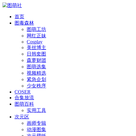
首页
图毒森林
图萌工坊
网红正妹
Cosplay
美丝博主
日韩套图
森萝财团
图萌选集
视频精选
紧急企划
少女秩序
COSER
合集放流
图萌百科
实用工具
次元区
画师专辑
动漫图集
次元壁纸