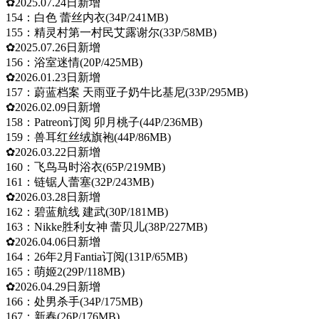
✿2025.07.24日新增
154：白色 蕾丝内衣(34P/241MB)
155：精灵村第一村民艾露谢尔(33P/58MB)
✿2025.07.26日新增
156：浴室迷情(20P/425MB)
✿2026.01.23日新增
157：蔚蓝档案 天雨亚子奶牛比基尼(33P/295MB)
✿2026.02.09日新增
158：Patreon订阅 卯月桃子(44P/236MB)
159：兽耳红丝绒旗袍(44P/86MB)
✿2026.03.22日新增
160：飞鸟马时浴衣(65P/219MB)
161：链锯人蕾塞(32P/243MB)
✿2026.03.28日新增
162：碧蓝航线 建武(30P/181MB)
163：Nikke胜利女神 蕾贝儿(38P/227MB)
✿2026.04.06日新增
164：26年2月Fantia订阅(131P/65MB)
165：萌姬2(29P/118MB)
✿2026.04.29日新增
166：处男杀手(34P/175MB)
167：新春(26P/176MB)