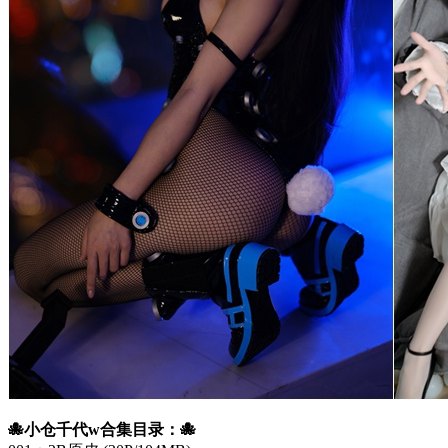
🐙小仓千代w合集目录：🐙