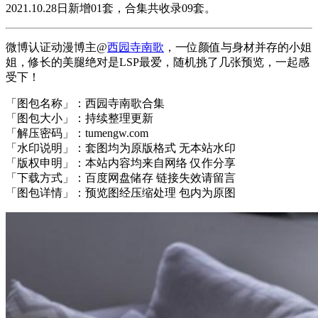
2021.10.28日新增01套，合集共收录09套。
微博认证动漫博主@
西园寺南歌
，一位颜值与身材并存的小姐
姐，修长的美腿绝对是LSP最爱，随机挑了几张预览，一起感
受下！
「图包名称」：西园寺南歌合集
「图包大小」：持续整理更新
「解压密码」：tumengw.com
「水印说明」：套图均为原版格式 无本站水印
「版权申明」：本站内容均来自网络 仅作分享
「下载方式」：百度网盘储存 链接失效请留言
「图包详情」：预览图经压缩处理 包内为原图