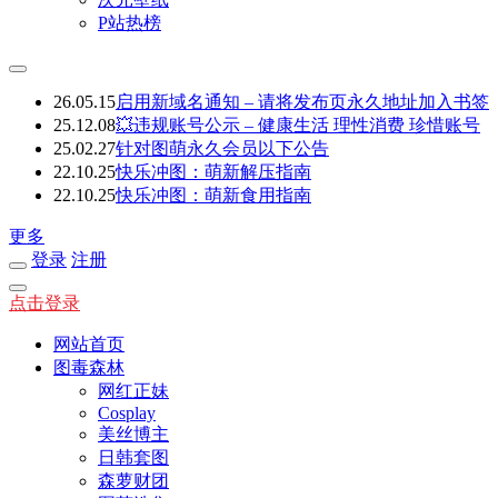
P站热榜
26.05.15
启用新域名通知 – 请将发布页永久地址加入书签
25.12.08
💥违规账号公示 – 健康生活 理性消费 珍惜账号
25.02.27
针对图萌永久会员以下公告
22.10.25
快乐冲图：萌新解压指南
22.10.25
快乐冲图：萌新食用指南
更多
登录
注册
点击登录
网站首页
图毒森林
网红正妹
Cosplay
美丝博主
日韩套图
森萝财团