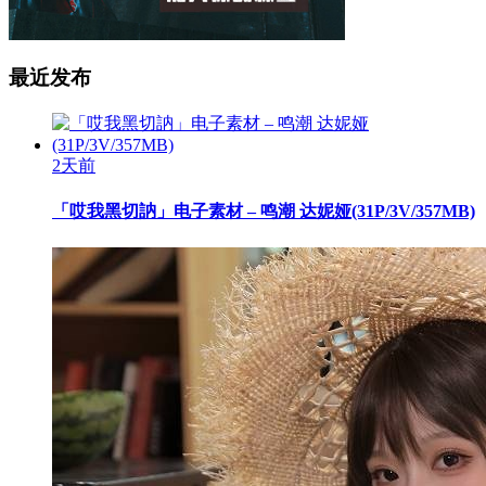
最近发布
2天前
「哎我黑切訥」电子素材 – 鸣潮 达妮娅(31P/3V/357MB)