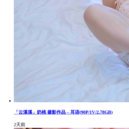
「云溪溪」奶桃 摄影作品 – 耳语(90P/1V/2.78GB)
2天前