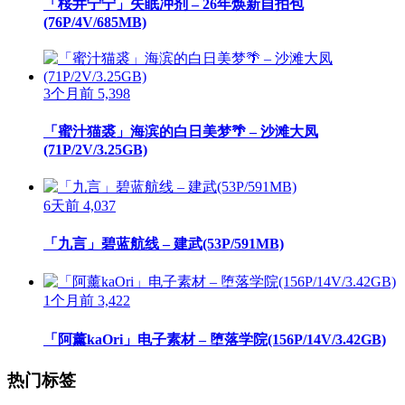
「桜井宁宁」失眠冲剂 – 26年焕新自拍包
(76P/4V/685MB)
3个月前
5,398
「蜜汁猫裘」海滨的白日美梦🌴 – 沙滩大凤
(71P/2V/3.25GB)
6天前
4,037
「九言」碧蓝航线 – 建武(53P/591MB)
1个月前
3,422
「阿薰kaOri」电子素材 – 堕落学院(156P/14V/3.42GB)
热门标签