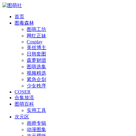
首页
图毒森林
图萌工坊
网红正妹
Cosplay
美丝博主
日韩套图
森萝财团
图萌选集
视频精选
紧急企划
少女秩序
COSER
合集放流
图萌百科
实用工具
次元区
画师专辑
动漫图集
次元壁纸