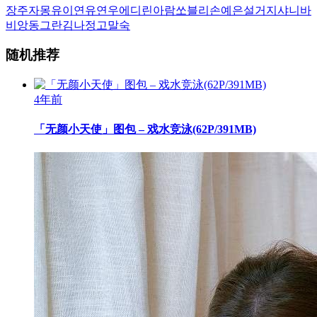
장주
자몽
유이
연유
연우
에디린
아람
쏘블리
손예은
설거지
샤니
바
비앙
동그란
김나정
고말숙
随机推荐
4年前
「无颜小天使」图包 – 戏水竞泳(62P/391MB)