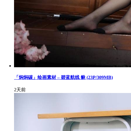
「焖焖碳」绘画素材 – 碧蓝航线 貅 (23P/309MB)
2天前