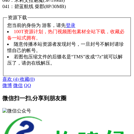
040：米莉艾拉魅魔(5P/19MB)
041：碧蓝航线 柴郡(8P/30MB)
资源下载
您当前的身份为 游客，请先
登录
100T资源计划，热门视频图包素材全站下载，收藏必
备一站式拥有。
随意传播本站资源者发现封号，一旦封号不解封请珍
惜自己的帐号。
若图包压缩文件的后缀名是“TMS”改成“7z”就可以解
压了，请勿在线解压。
赞助说明
解压教程
喜欢
(
4
)
收藏
(
0
)
微博
微信
QQ
微信扫一扫,分享到朋友圈