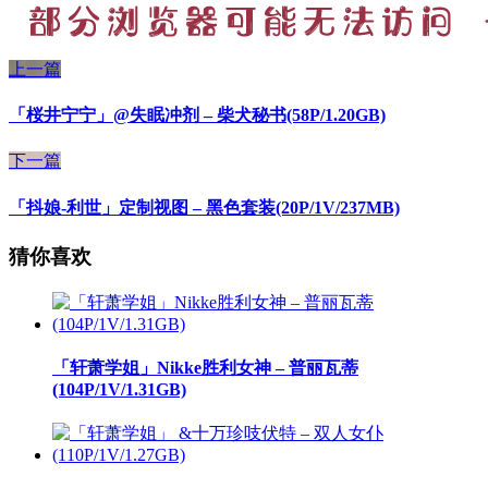
上一篇
「桜井宁宁」@失眠冲剂 – 柴犬秘书(58P/1.20GB)
下一篇
「抖娘-利世」定制视图 – 黑色套装(20P/1V/237MB)
猜你喜欢
「轩萧学姐」Nikke胜利女神 – 普丽瓦蒂
(104P/1V/1.31GB)