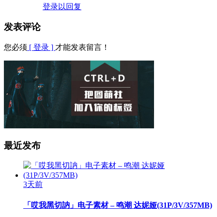
登录以回复
发表评论
您必须
[ 登录 ]
才能发表留言！
最近发布
3天前
「哎我黑切訥」电子素材 – 鸣潮 达妮娅(31P/3V/357MB)