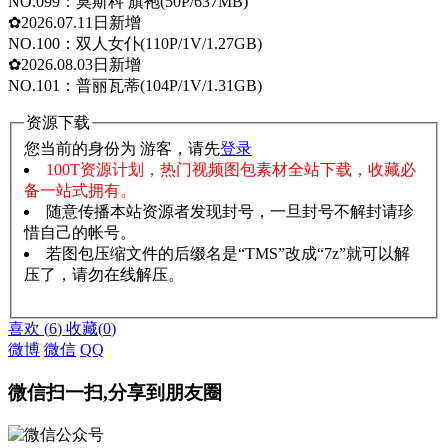
NO.099：莫斯科 旗袍(50P/637MB)
✿2026.07.11日新增
NO.100：双人女仆(110P/1V/1.27GB)
✿2026.08.03日新增
NO.101：普丽瓦蒂(104P/1V/1.31GB)
资源下载
您当前的身份为 游客，请先
登录
100T资源计划，热门视频图包素材全站下载，收藏必
备一站式拥有。
随意传播本站资源者发现封号，一旦封号不解封请珍
惜自己的帐号。
若图包压缩文件的后缀名是“TMS”改成“7z”就可以解
压了，请勿在线解压。
赞助说明
解压教程
喜欢
(
6
)
收藏
(
0
)
微博
微信
QQ
微信扫一扫,分享到朋友圈