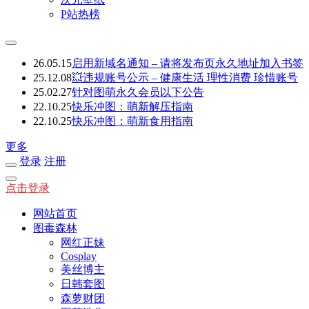
P站热榜
26.05.15
启用新域名通知 – 请将发布页永久地址加入书签
25.12.08
💥违规账号公示 – 健康生活 理性消费 珍惜账号
25.02.27
针对图萌永久会员以下公告
22.10.25
快乐冲图：萌新解压指南
22.10.25
快乐冲图：萌新食用指南
更多
登录
注册
点击登录
网站首页
图毒森林
网红正妹
Cosplay
美丝博主
日韩套图
森萝财团