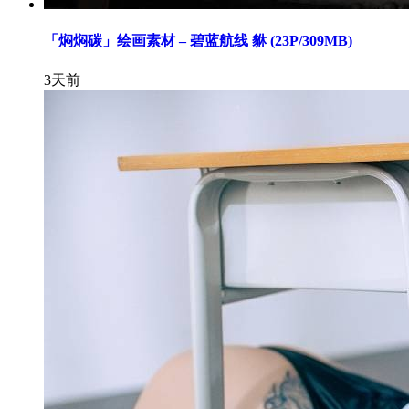
「焖焖碳」绘画素材 – 碧蓝航线 貅 (23P/309MB)
3天前