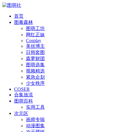
首页
图毒森林
图萌工坊
网红正妹
Cosplay
美丝博主
日韩套图
森萝财团
图萌选集
视频精选
紧急企划
少女秩序
COSER
合集放流
图萌百科
实用工具
次元区
画师专辑
动漫图集
次元壁纸