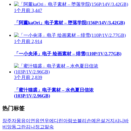
1个月前
3,447
「阿薰kaOri」电子素材 – 堕落学院(156P/14V/3.42GB)
1个月前
2,914
「一小央泽」电子 绘画素材 – 绯雪(110P/1V/2.77GB)
3个月前
2,839
「蜜汁猫裘」电子素材 – 水色夏日信浓
(103P/1V/2.96GB)
热门标签
장주
자몽
유이
연유
연우
에디린
아람
쏘블리
손예은
설거지
샤니
바
비앙
동그란
김나정
고말숙