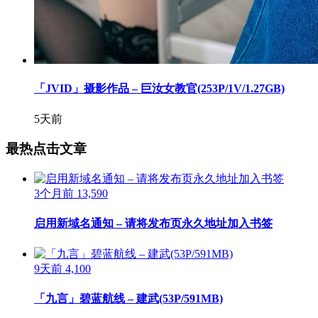
「JVID」摄影作品 – 巨汝女教官(253P/1V/1.27GB)
5天前
最热点击文章
3个月前
13,590
启用新域名通知 – 请将发布页永久地址加入书签
9天前
4,100
「九言」碧蓝航线 – 建武(53P/591MB)