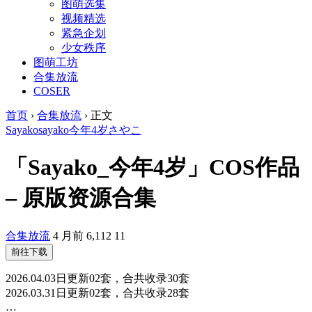
图萌选集
视频精选
紧急企划
少女秩序
图萌工坊
合集放流
COSER
首页
›
合集放流
›
正文
Sayako
sayako今年4岁
さやこ
「Sayako_今年4岁」COS作品
– 原版资源合集
合集放流
4 月前
6,112
11
前往下载
2026.04.03日更新02套，合共收录30套
2026.03.31日更新02套，合共收录28套
…