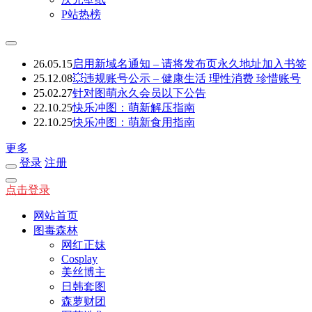
P站热榜
26.05.15
启用新域名通知 – 请将发布页永久地址加入书签
25.12.08
💥违规账号公示 – 健康生活 理性消费 珍惜账号
25.02.27
针对图萌永久会员以下公告
22.10.25
快乐冲图：萌新解压指南
22.10.25
快乐冲图：萌新食用指南
更多
登录
注册
点击登录
网站首页
图毒森林
网红正妹
Cosplay
美丝博主
日韩套图
森萝财团