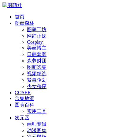
首页
图毒森林
图萌工坊
网红正妹
Cosplay
美丝博主
日韩套图
森萝财团
图萌选集
视频精选
紧急企划
少女秩序
COSER
合集放流
图萌百科
实用工具
次元区
画师专辑
动漫图集
次元壁纸