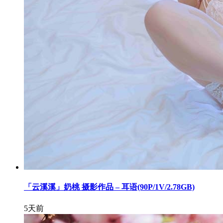
「云溪溪」奶桃 摄影作品 – 耳语(90P/1V/2.78GB)
5天前