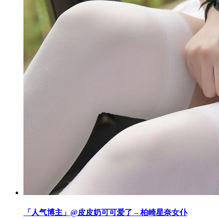
「人气博主」@皮皮奶可可爱了 – 柏崎星奈女仆