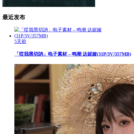
最近发布
5天前
「哎我黑切訥」电子素材 – 鸣潮 达妮娅(31P/3V/357MB)