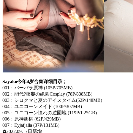
Sayako今年4岁合集详细目录；
001：バーバラ原神 (105P/705MB)
002：能代?夜饗の絶園Cosplay (78P/838MB)
003：シロクマと夏のアイスタイム(52P/148MB)
004：ユニコーンメイド (100P/307MB)
005：ユニコーン憧れの遊園地 (119P/1.25GB)
006：原神胡桃 (62P/429MB)
007：Eyjafjalla (37P/131MB)
✿2022.09.17日新增