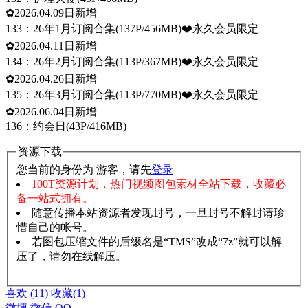
✿2026.04.09日新增
133：26年1月订阅合集(137P/456MB)❤️永久会员限定
✿2026.04.11日新增
134：26年2月订阅合集(113P/367MB)❤️永久会员限定
✿2026.04.26日新增
135：26年3月订阅合集(113P/770MB)❤️永久会员限定
✿2026.06.04日新增
136：约会日(43P/416MB)
资源下载
您当前的身份为 游客，请先
登录
100T资源计划，热门视频图包素材全站下载，收藏必
备一站式拥有。
随意传播本站资源者发现封号，一旦封号不解封请珍
惜自己的帐号。
若图包压缩文件的后缀名是“TMS”改成“7z”就可以解
压了，请勿在线解压。
赞助说明
解压教程
喜欢
(
11
)
收藏
(
1
)
微博
微信
QQ