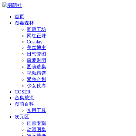
首页
图毒森林
图萌工坊
网红正妹
Cosplay
美丝博主
日韩套图
森萝财团
图萌选集
视频精选
紧急企划
少女秩序
COSER
合集放流
图萌百科
实用工具
次元区
画师专辑
动漫图集
次元壁纸