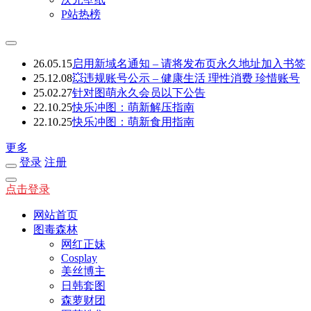
P站热榜
26.05.15
启用新域名通知 – 请将发布页永久地址加入书签
25.12.08
💥违规账号公示 – 健康生活 理性消费 珍惜账号
25.02.27
针对图萌永久会员以下公告
22.10.25
快乐冲图：萌新解压指南
22.10.25
快乐冲图：萌新食用指南
更多
登录
注册
点击登录
网站首页
图毒森林
网红正妹
Cosplay
美丝博主
日韩套图
森萝财团