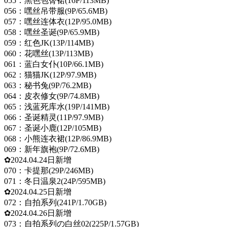
055：黑色包臀裙(16P/113MB)
056：嘿丝吊带服(9P/65.6MB)
057：嘿丝连体衣(12P/95.0MB)
058：嘿丝圣诞(9P/65.9MB)
059：红色JK(13P/114MB)
060：花嘿丝(13P/113MB)
061：蓝白女仆(10P/66.1MB)
062：猫猫JK(12P/97.9MB)
063：秘书兔(9P/76.2MB)
064：皮衣修女(9P/74.8MB)
065：浅蓝死库水(19P/141MB)
066：圣诞精灵(11P/97.9MB)
067：圣诞小鹿(12P/105MB)
068：小熊连衣裙(12P/86.9MB)
069：新年旗袍(9P/72.6MB)
✿2024.04.24日新增
070：卡提那(29P/246MB)
071：冬日温泉2(24P/595MB)
✿2024.04.25日新增
072：自拍系列(241P/1.70GB)
✿2024.04.26日新增
073：自拍系列の白丝02(225P/1.57GB)