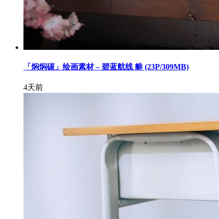
「焖焖碳」绘画素材 – 碧蓝航线 貅 (23P/309MB)
4天前