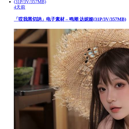
4天前
「哎我黑切訥」电子素材 – 鸣潮 达妮娅(31P/3V/357MB)