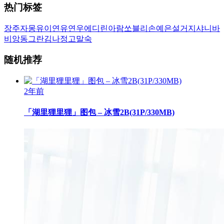
热门标签
장주
자몽
유이
연유
연우
에디린
아람
쏘블리
손예은
설거지
샤니
바
비앙
동그란
김나정
고말숙
随机推荐
2年前
「湖里狸里狸」图包 – 冰雪2B(31P/330MB)