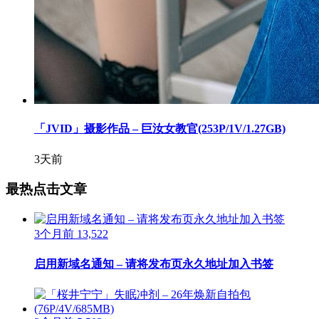
「JVID」摄影作品 – 巨汝女教官(253P/1V/1.27GB)
3天前
最热点击文章
3个月前
13,522
启用新域名通知 – 请将发布页永久地址加入书签