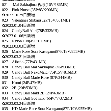
021： Mai Sakirajima 视频(16V/186MB)
022：Pink Nurse (35P/8V/290MB)
✿2022.10.29日新增
023：Valentines Shibari(52P/15V/681MB)
✿2023.01.04日新增
024：CandyBall Ahri(78P/332MB)
✿2023.01.06日新增
025：Nylon Girl(45P/150MB)
✿2023.03.03日新增
026：Marie Rose Sora Kasugano(87P/19V/955MB)
✿2023.03.21日新增
027：Albedo (77P/431MB)
028：Candy Ball Mai Sakirajima (46P/33MB)
029：Candy Ball NekoMaid (75P15V-816MB)
030：Candy Ball Marie Rose (87P/344MB)
031：Komi (24P/47MB)
032：2B (20P/53MB)
033：Candy Ball Maid 2B (24P/63MB)
034：Candy Ball Got milk (66P/7V/372MB)
✿2023.03.24日新增
035：HD Marie Rose Sora Kasugano(87P/19V/955MB)