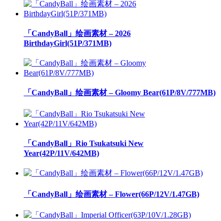
「CandyBall」绘画素材 – 2026
BirthdayGirl(51P/371MB)
「CandyBall」绘画素材 – Gloomy Bear(61P/8V/777MB)
「CandyBall」Rio Tsukatsuki New
Year(42P/11V/642MB)
「CandyBall」绘画素材 – Flower(66P/12V/1.47GB)