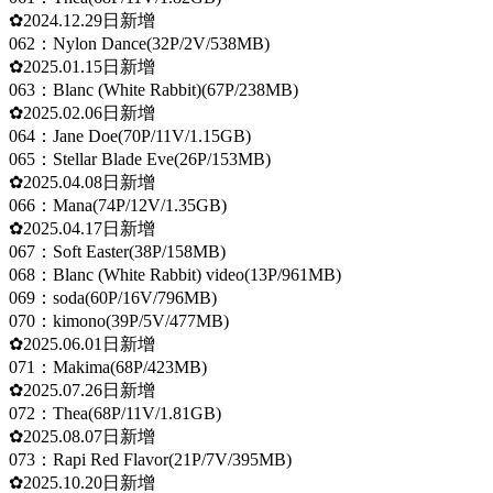
✿2024.12.29日新增
062：Nylon Dance(32P/2V/538MB)
✿2025.01.15日新增
063：Blanc (White Rabbit)(67P/238MB)
✿2025.02.06日新增
064：Jane Doe(70P/11V/1.15GB)
065：Stellar Blade Eve(26P/153MB)
✿2025.04.08日新增
066：Mana(74P/12V/1.35GB)
✿2025.04.17日新增
067：Soft Easter(38P/158MB)
068：Blanc (White Rabbit) video(13P/961MB)
069：soda(60P/16V/796MB)
070：kimono(39P/5V/477MB)
✿2025.06.01日新增
071：Makima(68P/423MB)
✿2025.07.26日新增
072：Thea(68P/11V/1.81GB)
✿2025.08.07日新增
073：Rapi Red Flavor(21P/7V/395MB)
✿2025.10.20日新增