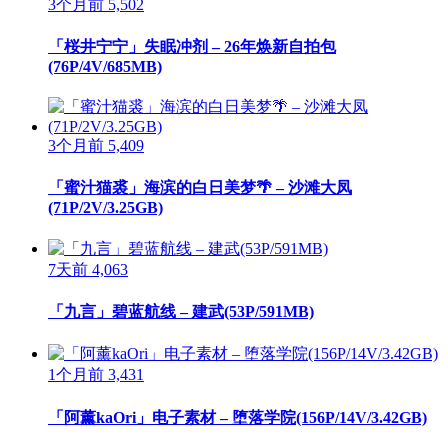
3个月前
5,502
「桜井宁宁」失眠冲剂 – 26年焕新自拍包
(76P/4V/685MB)
3个月前
5,409
「蜜汁猫裘」海滨的白日美梦🌴 – 沙滩大凤
(71P/2V/3.25GB)
7天前
4,063
「九言」碧蓝航线 – 建武(53P/591MB)
1个月前
3,431
「阿薰kaOri」电子素材 – 堕落学院(156P/14V/3.42GB)