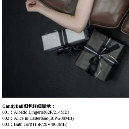
CandyBall图包详细目录：
001：Albedo Lingerie(62P/214MB)
002：Alice in Easterland(58P/208MB)
003：Bath Girl(115P/20V/868MB)