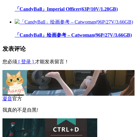
「CandyBall」Imperial Officer(63P/10V/1.28GB)
「CandyBall」绘画参考 – Catwoman(96P/27V/3.66GB)
发表评论
您必须
[ 登录 ]
才能发表留言！
凝音
官方
我真的不是自黑!