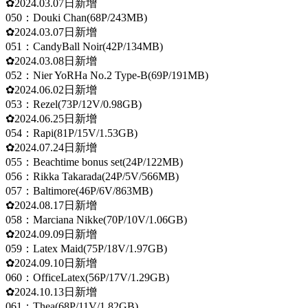
✿2024.03.07日新增
050：Douki Chan(68P/243MB)
✿2024.03.07日新增
051：CandyBall Noir(42P/134MB)
✿2024.03.08日新增
052：Nier YoRHa No.2 Type-B(69P/191MB)
✿2024.06.02日新增
053：Rezel(73P/12V/0.98GB)
✿2024.06.25日新增
054：Rapi(81P/15V/1.53GB)
✿2024.07.24日新增
055：Beachtime bonus set(24P/122MB)
056：Rikka Takarada(24P/5V/566MB)
057：Baltimore(46P/6V/863MB)
✿2024.08.17日新增
058：Marciana Nikke(70P/10V/1.06GB)
✿2024.09.09日新增
059：Latex Maid(75P/18V/1.97GB)
✿2024.09.10日新增
060：OfficeLatex(56P/17V/1.29GB)
✿2024.10.13日新增
061：Thea(68P/11V/1.82GB)