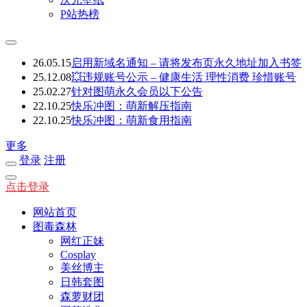
P站热榜
26.05.15
启用新域名通知 – 请将发布页永久地址加入书签
25.12.08
💥违规账号公示 – 健康生活 理性消费 珍惜账号
25.02.27
针对图萌永久会员以下公告
22.10.25
快乐冲图：萌新解压指南
22.10.25
快乐冲图：萌新食用指南
更多
登录
注册
点击登录
网站首页
图毒森林
网红正妹
Cosplay
美丝博主
日韩套图
森萝财团