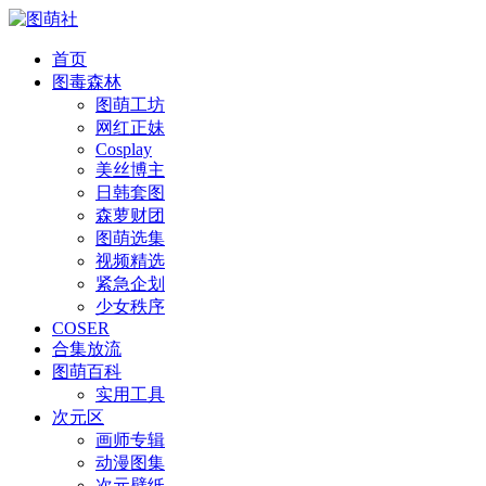
首页
图毒森林
图萌工坊
网红正妹
Cosplay
美丝博主
日韩套图
森萝财团
图萌选集
视频精选
紧急企划
少女秩序
COSER
合集放流
图萌百科
实用工具
次元区
画师专辑
动漫图集
次元壁纸