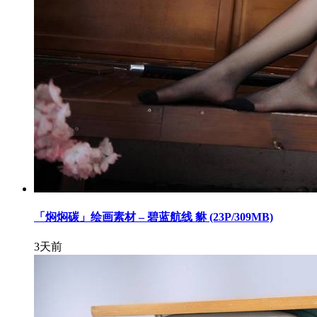
「焖焖碳」绘画素材 – 碧蓝航线 貅 (23P/309MB)
3天前