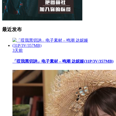
最近发布
3天前
「哎我黑切訥」电子素材 – 鸣潮 达妮娅(31P/3V/357MB)