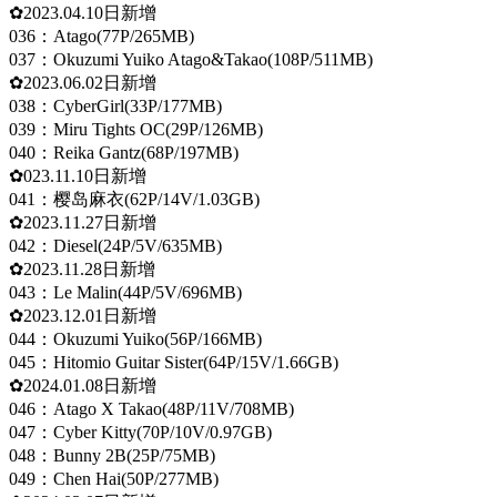
✿2023.04.10日新增
036：Atago(77P/265MB)
037：Okuzumi Yuiko Atago&Takao(108P/511MB)
✿2023.06.02日新增
038：CyberGirl(33P/177MB)
039：Miru Tights OC(29P/126MB)
040：Reika Gantz(68P/197MB)
✿023.11.10日新增
041：樱岛麻衣(62P/14V/1.03GB)
✿2023.11.27日新增
042：Diesel(24P/5V/635MB)
✿2023.11.28日新增
043：Le Malin(44P/5V/696MB)
✿2023.12.01日新增
044：Okuzumi Yuiko(56P/166MB)
045：Hitomio Guitar Sister(64P/15V/1.66GB)
✿2024.01.08日新增
046：Atago X Takao(48P/11V/708MB)
047：Cyber Kitty(70P/10V/0.97GB)
048：Bunny 2B(25P/75MB)
049：Chen Hai(50P/277MB)