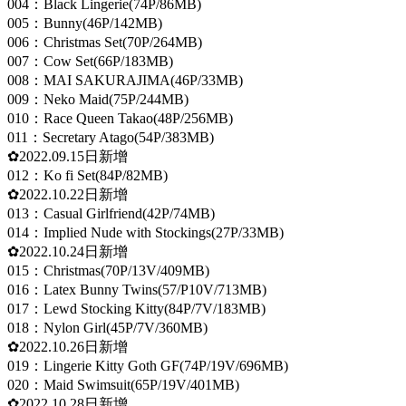
004：Black Lingerie(74P/86MB)
005：Bunny(46P/142MB)
006：Christmas Set(70P/264MB)
007：Cow Set(66P/183MB)
008：MAI SAKURAJIMA(46P/33MB)
009：Neko Maid(75P/244MB)
010：Race Queen Takao(48P/256MB)
011：Secretary Atago(54P/383MB)
✿2022.09.15日新增
012：Ko fi Set(84P/82MB)
✿2022.10.22日新增
013：Casual Girlfriend(42P/74MB)
014：Implied Nude with Stockings(27P/33MB)
✿2022.10.24日新增
015：Christmas(70P/13V/409MB)
016：Latex Bunny Twins(57/P10V/713MB)
017：Lewd Stocking Kitty(84P/7V/183MB)
018：Nylon Girl(45P/7V/360MB)
✿2022.10.26日新增
019：Lingerie Kitty Goth GF(74P/19V/696MB)
020：Maid Swimsuit(65P/19V/401MB)
✿2022.10.28日新增