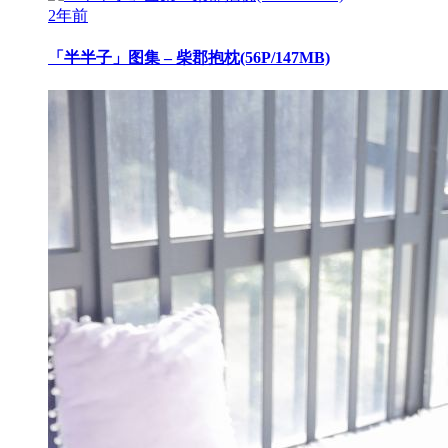
2年前
「半半子」图集 – 柴郡抱枕(56P/147MB)