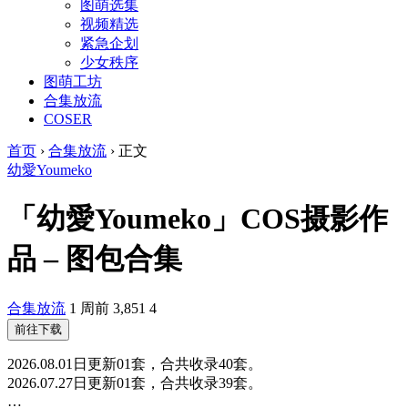
图萌选集
视频精选
紧急企划
少女秩序
图萌工坊
合集放流
COSER
首页
›
合集放流
›
正文
幼愛Youmeko
「幼愛Youmeko」COS摄影作
品 – 图包合集
合集放流
1 周前
3,851
4
前往下载
2026.08.01日更新01套，合共收录40套。
2026.07.27日更新01套，合共收录39套。
…