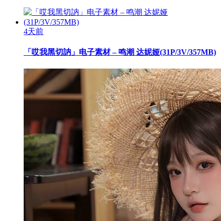
4天前
「哎我黑切訥」电子素材 – 鸣潮 达妮娅(31P/3V/357MB)