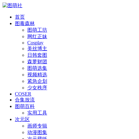
首页
图毒森林
图萌工坊
网红正妹
Cosplay
美丝博主
日韩套图
森萝财团
图萌选集
视频精选
紧急企划
少女秩序
COSER
合集放流
图萌百科
实用工具
次元区
画师专辑
动漫图集
次元壁纸