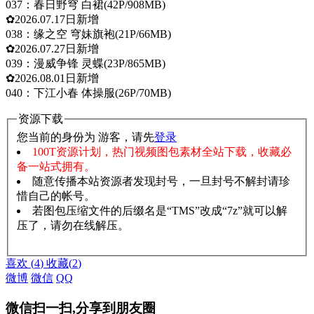
037：春日野穹 白裙(42P/908MB)
✿2026.07.17日新增
038：缘之空 穹妹旗袍(21P/66MB)
✿2026.07.27日新增
039：漫威争锋 灵蝶(23P/865MB)
✿2026.08.01日新增
040：下江小春 体操服(26P/70MB)
资源下载
您当前的身份为 游客，请先
登录
100T资源计划，热门视频图包素材全站下载，收藏必
备一站式拥有。
随意传播本站资源者发现封号，一旦封号不解封请珍
惜自己的帐号。
若图包压缩文件的后缀名是“TMS”改成“7z”就可以解
压了，请勿在线解压。
赞助说明
解压教程
喜欢
(
4
)
收藏
(
2
)
微博
微信
QQ
微信扫一扫,分享到朋友圈