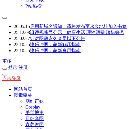
P站热榜
26.05.15
启用新域名通知 – 请将发布页永久地址加入书签
25.12.08
💥违规账号公示 – 健康生活 理性消费 珍惜账号
25.02.27
针对图萌永久会员以下公告
22.10.25
快乐冲图：萌新解压指南
22.10.25
快乐冲图：萌新食用指南
更多
登录
注册
点击登录
网站首页
图毒森林
网红正妹
Cosplay
美丝博主
日韩套图
森萝财团