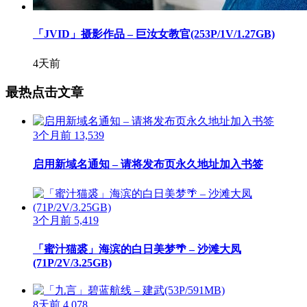
「JVID」摄影作品 – 巨汝女教官(253P/1V/1.27GB)
4天前
最热点击文章
3个月前
13,539
启用新域名通知 – 请将发布页永久地址加入书签
3个月前
5,419
「蜜汁猫裘」海滨的白日美梦🌴 – 沙滩大凤
(71P/2V/3.25GB)
8天前
4,078