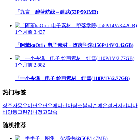
「九言」碧蓝航线 – 建武(53P/591MB)
1个月前
3,437
「阿薰kaOri」电子素材 – 堕落学院(156P/14V/3.42GB)
1个月前
2,882
「一小央泽」电子 绘画素材 – 绯雪(110P/1V/2.77GB)
热门标签
장주
자몽
유이
연유
연우
에디린
아람
쏘블리
손예은
설거지
샤니
바
비앙
동그란
김나정
고말숙
随机推荐