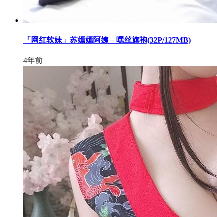
「网红软妹」苏嫣嫣阿姨 – 嘿丝旗袍(32P/127MB)
4年前