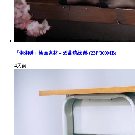
「焖焖碳」绘画素材 – 碧蓝航线 貅 (23P/309MB)
4天前