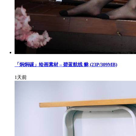
「焖焖碳」绘画素材 – 碧蓝航线 貅 (23P/309MB)
1天前