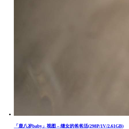
「鹿八岁baby」视图 – 继女的爸爸活(298P/1V/2.61GB)