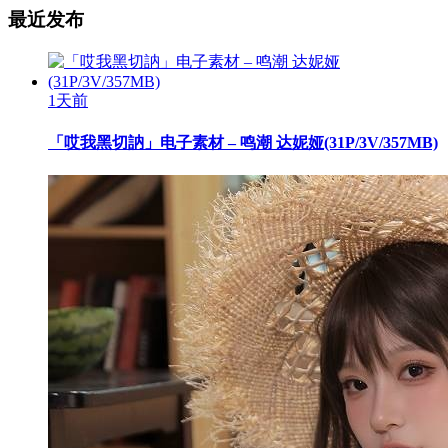
最近发布
1天前
「哎我黑切訥」电子素材 – 鸣潮 达妮娅(31P/3V/357MB)