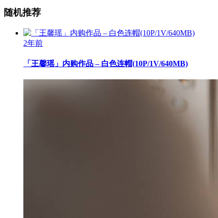
随机推荐
2年前
「王馨瑶」内购作品 – 白色连帽(10P/1V/640MB)