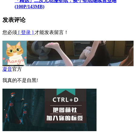
「精选」二次元动漫壁纸：换个壁纸继续营业咯
(100P/143MB)
发表评论
您必须
[ 登录 ]
才能发表留言！
凝音
官方
我真的不是自黑!