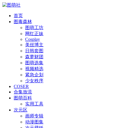
首页
图毒森林
图萌工坊
网红正妹
Cosplay
美丝博主
日韩套图
森萝财团
图萌选集
视频精选
紧急企划
少女秩序
COSER
合集放流
图萌百科
实用工具
次元区
画师专辑
动漫图集
次元壁纸