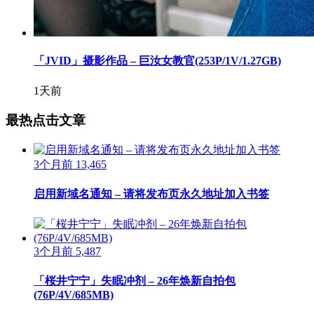
「JVID」摄影作品 – 巨汝女教官(253P/1V/1.27GB)
1天前
最热点击文章
3个月前
13,465
启用新域名通知 – 请将发布页永久地址加入书签
3个月前
5,487
「桜井宁宁」失眠冲剂 – 26年焕新自拍包
(76P/4V/685MB)