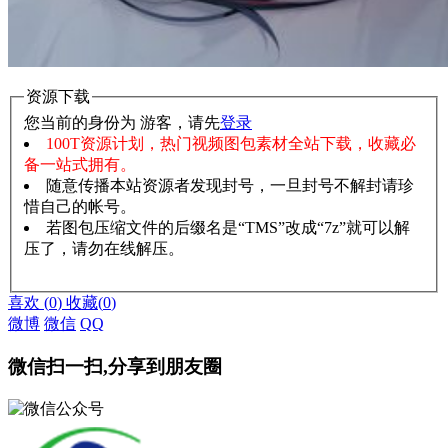
资源下载
您当前的身份为 游客，请先
登录
100T资源计划，热门视频图包素材全站下载，收藏必
备一站式拥有。
随意传播本站资源者发现封号，一旦封号不解封请珍
惜自己的帐号。
若图包压缩文件的后缀名是“TMS”改成“7z”就可以解
压了，请勿在线解压。
赞助说明
解压教程
喜欢
(
0
)
收藏
(
0
)
微博
微信
QQ
微信扫一扫,分享到朋友圈