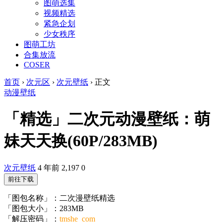
图萌选集
视频精选
紧急企划
少女秩序
图萌工坊
合集放流
COSER
首页
›
次元区
›
次元壁纸
›
正文
动漫壁纸
「精选」二次元动漫壁纸：萌
妹天天换(60P/283MB)
次元壁纸
4 年前
2,197
0
前往下载
「图包名称」：二次漫壁纸精选
「图包大小」：283MB
「解压密码」：
tmshe_com