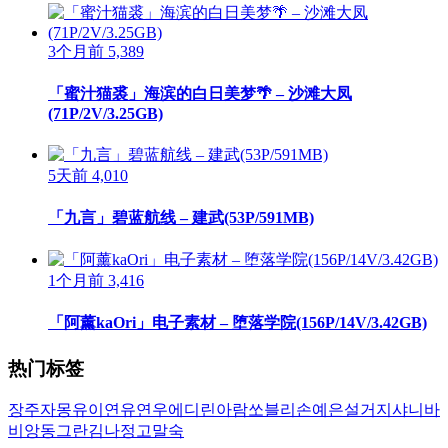
3个月前
5,389
「蜜汁猫裘」海滨的白日美梦🌴 – 沙滩大凤
(71P/2V/3.25GB)
5天前
4,010
「九言」碧蓝航线 – 建武(53P/591MB)
1个月前
3,416
「阿薰kaOri」电子素材 – 堕落学院(156P/14V/3.42GB)
热门标签
장주
자몽
유이
연유
연우
에디린
아람
쏘블리
손예은
설거지
샤니
바
비앙
동그란
김나정
고말숙