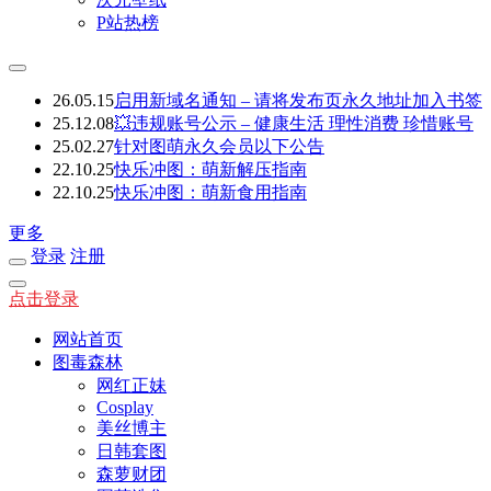
P站热榜
26.05.15
启用新域名通知 – 请将发布页永久地址加入书签
25.12.08
💥违规账号公示 – 健康生活 理性消费 珍惜账号
25.02.27
针对图萌永久会员以下公告
22.10.25
快乐冲图：萌新解压指南
22.10.25
快乐冲图：萌新食用指南
更多
登录
注册
点击登录
网站首页
图毒森林
网红正妹
Cosplay
美丝博主
日韩套图
森萝财团