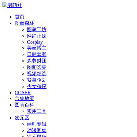
首页
图毒森林
图萌工坊
网红正妹
Cosplay
美丝博主
日韩套图
森萝财团
图萌选集
视频精选
紧急企划
少女秩序
COSER
合集放流
图萌百科
实用工具
次元区
画师专辑
动漫图集
次元壁纸