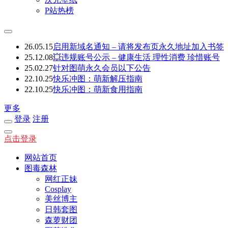
P站热榜
26.05.15
启用新域名通知 – 请将发布页永久地址加入书签
25.12.08
💥违规账号公示 – 健康生活 理性消费 珍惜账号
25.02.27
针对图萌永久会员以下公告
22.10.25
快乐冲图：萌新解压指南
22.10.25
快乐冲图：萌新食用指南
更多
登录
注册
点击登录
网站首页
图毒森林
网红正妹
Cosplay
美丝博主
日韩套图
森萝财团