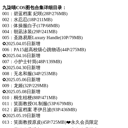
九柒喵COS图包合集详细目录：
001：碧蓝档案 妃咲(28P/276MB)
002：水忍忍(18P/211MB)
003：体操服白子(17P/68MB)
004：朝凪泳装(29P/241MB)
005：圣路易斯Luxury Handle(10P/79MB)
✿2025.04.05日新增
006：PA15超高校级心跳物语(44P/275MB)
✿2025.04.16日新增
007：小护士针筒(48P/139MB)
✿2025.04.30日新增
008：无名和服(34P/253MB)
✿2025.05.06日新增
009：龙姬(32P/229MB)
✿2025.05.08日新增
010：桐生桔梗(88P/471MB)
011：笑面教授OL制服(53P/679MB)
012：蔚蓝档案 枣伊吕波(93P/436MB)
✿2025.05.19日新增
013：笑面教授原皮(45P/725MB)❤️永久会员限定