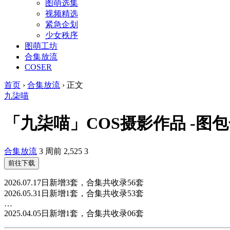
图萌选集
视频精选
紧急企划
少女秩序
图萌工坊
合集放流
COSER
首页
›
合集放流
›
正文
九柒喵
「九柒喵」COS摄影作品 -图
合集放流
3 周前
2,525
3
前往下载
2026.07.17日新增3套，合集共收录56套
2026.05.31日新增1套，合集共收录53套
…
2025.04.05日新增1套，合集共收录06套