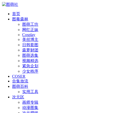
首页
图毒森林
图萌工坊
网红正妹
Cosplay
美丝博主
日韩套图
森萝财团
图萌选集
视频精选
紧急企划
少女秩序
COSER
合集放流
图萌百科
实用工具
次元区
画师专辑
动漫图集
次元壁纸