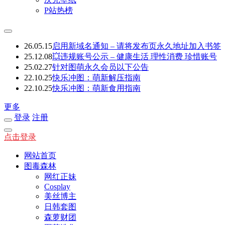
P站热榜
26.05.15
启用新域名通知 – 请将发布页永久地址加入书签
25.12.08
💥违规账号公示 – 健康生活 理性消费 珍惜账号
25.02.27
针对图萌永久会员以下公告
22.10.25
快乐冲图：萌新解压指南
22.10.25
快乐冲图：萌新食用指南
更多
登录
注册
点击登录
网站首页
图毒森林
网红正妹
Cosplay
美丝博主
日韩套图
森萝财团