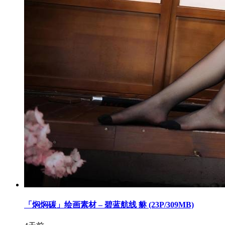
「焖焖碳」绘画素材 – 碧蓝航线 貅 (23P/309MB)