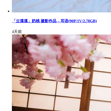
「云溪溪」奶桃 摄影作品 – 耳语(90P/1V/2.78GB)
4天前