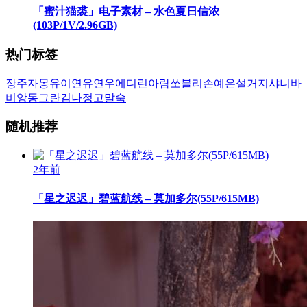
「蜜汁猫裘」电子素材 – 水色夏日信浓
(103P/1V/2.96GB)
热门标签
장주
자몽
유이
연유
연우
에디린
아람
쏘블리
손예은
설거지
샤니
바
비앙
동그란
김나정
고말숙
随机推荐
2年前
「星之迟迟」碧蓝航线 – 莫加多尔(55P/615MB)