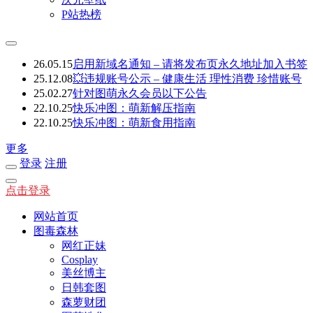
P站热榜
26.05.15
启用新域名通知 – 请将发布页永久地址加入书签
25.12.08
💥违规账号公示 – 健康生活 理性消费 珍惜账号
25.02.27
针对图萌永久会员以下公告
22.10.25
快乐冲图：萌新解压指南
22.10.25
快乐冲图：萌新食用指南
更多
登录
注册
点击登录
网站首页
图毒森林
网红正妹
Cosplay
美丝博主
日韩套图
森萝财团