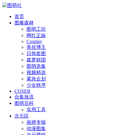
首页
图毒森林
图萌工坊
网红正妹
Cosplay
美丝博主
日韩套图
森萝财团
图萌选集
视频精选
紧急企划
少女秩序
COSER
合集放流
图萌百科
实用工具
次元区
画师专辑
动漫图集
次元壁纸