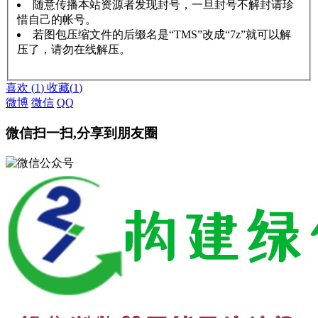
随意传播本站资源者发现封号，一旦封号不解封请珍
惜自己的帐号。
若图包压缩文件的后缀名是“TMS”改成“7z”就可以解
压了，请勿在线解压。
赞助说明
解压教程
喜欢
(
1
)
收藏
(
1
)
微博
微信
QQ
微信扫一扫,分享到朋友圈