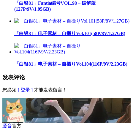
「白银81」Fantia编号VOL.98 – 破解版
(127P/9V/1.95GB)
「白银81」电子素材 – 自撮りVol.101(58P/8V/1.27GB)
「白银81」电子素材 – 自撮りVol.104(116P/9V/2.23GB)
发表评论
您必须
[ 登录 ]
才能发表留言！
凝音
官方