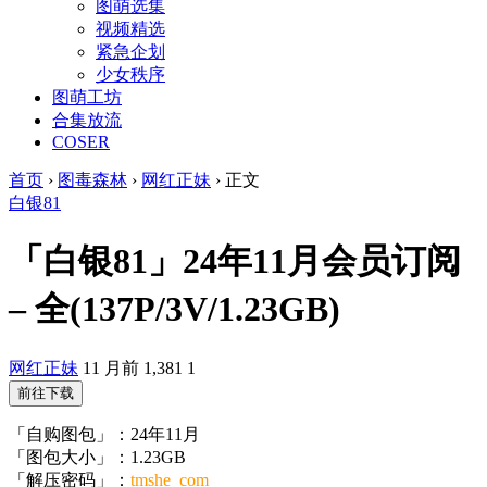
图萌选集
视频精选
紧急企划
少女秩序
图萌工坊
合集放流
COSER
首页
›
图毒森林
›
网红正妹
›
正文
白银81
「白银81」24年11月会员订阅
– 全(137P/3V/1.23GB)
网红正妹
11 月前
1,381
1
前往下载
「自购图包」：24年11月
「图包大小」：1.23GB
「解压密码」：
tmshe_com