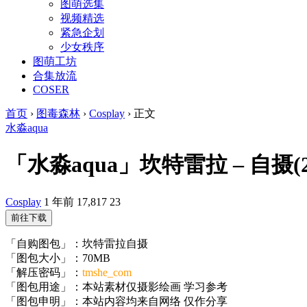
图萌选集
视频精选
紧急企划
少女秩序
图萌工坊
合集放流
COSER
首页
›
图毒森林
›
Cosplay
›
正文
水淼aqua
「水淼aqua」坎特雷拉 – 自摄(25
Cosplay
1 年前
17,817
23
前往下载
「自购图包」：坎特雷拉自摄
「图包大小」：70MB
「解压密码」：
tmshe_com
「图包用途」：本站素材仅摄影绘画 学习参考
「图包申明」：本站内容均来自网络 仅作分享