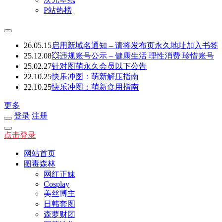
P站热榜
26.05.15
启用新域名通知 – 请将发布页永久地址加入书签
25.12.08
💥违规账号公示 – 健康生活 理性消费 珍惜账号
25.02.27
针对图萌永久会员以下公告
22.10.25
快乐冲图：萌新解压指南
22.10.25
快乐冲图：萌新食用指南
更多
登录
注册
点击登录
网站首页
图毒森林
网红正妹
Cosplay
美丝博主
日韩套图
森萝财团