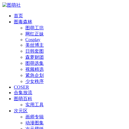
首页
图毒森林
图萌工坊
网红正妹
Cosplay
美丝博主
日韩套图
森萝财团
图萌选集
视频精选
紧急企划
少女秩序
COSER
合集放流
图萌百科
实用工具
次元区
画师专辑
动漫图集
次元壁纸