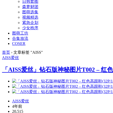
日韩套图
森萝财团
图萌选集
视频精选
紧急企划
少女秩序
图萌工坊
合集放流
COSER
首页
›
文章标签 "AISS"
AISS
爱丝
「AISS爱丝」钻石版神秘图片T002 – 红色高
AISS爱丝
4年前
20,515