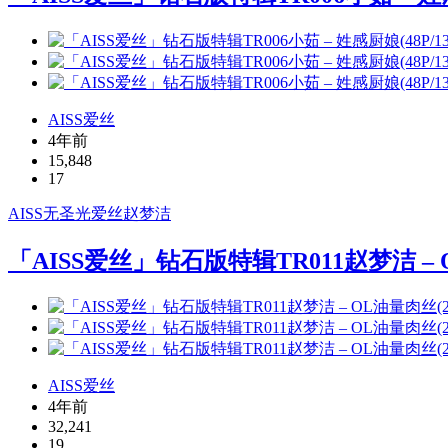
AISS爱丝
4年前
15,848
17
AISS
无圣光
爱丝
赵梦洁
「AISS爱丝」钻石版特辑TR011赵梦洁 – O
AISS爱丝
4年前
32,241
19