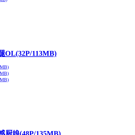
L(32P/113MB)
娘(48P/135MB)