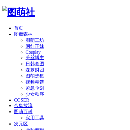
首页
图毒森林
图萌工坊
网红正妹
Cosplay
美丝博主
日韩套图
森萝财团
图萌选集
视频精选
紧急企划
少女秩序
COSER
合集放流
图萌百科
实用工具
次元区
画师专辑