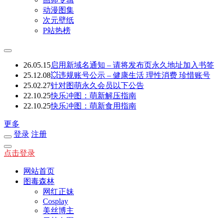
动漫图集
次元壁纸
P站热榜
26.05.15
启用新域名通知 – 请将发布页永久地址加入书签
25.12.08
💥违规账号公示 – 健康生活 理性消费 珍惜账号
25.02.27
针对图萌永久会员以下公告
22.10.25
快乐冲图：萌新解压指南
22.10.25
快乐冲图：萌新食用指南
更多
登录
注册
点击登录
网站首页
图毒森林
网红正妹
Cosplay
美丝博主