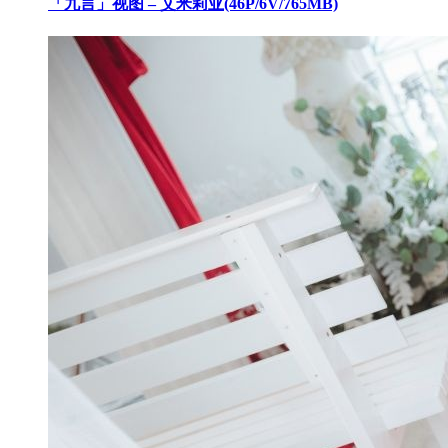
「九言」视图 – 艾米莉亚(46P/6V/765MB)