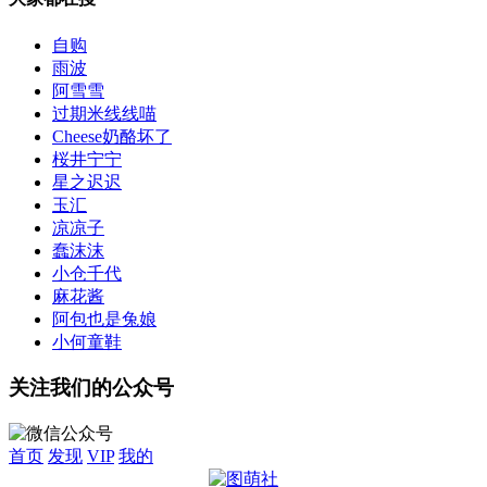
自购
雨波
阿雪雪
过期米线线喵
Cheese奶酪坏了
桜井宁宁
星之迟迟
玉汇
凉凉子
蠢沫沫
小仓千代
麻花酱
阿包也是兔娘
小何童鞋
关注我们的公众号
首页
发现
VIP
我的