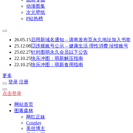
动漫图集
次元壁纸
P站热榜
26.05.15
启用新域名通知 – 请将发布页永久地址加入书签
25.12.08
💥违规账号公示 – 健康生活 理性消费 珍惜账号
25.02.27
针对图萌永久会员以下公告
22.10.25
快乐冲图：萌新解压指南
22.10.25
快乐冲图：萌新食用指南
更多
登录
注册
点击登录
网站首页
图毒森林
网红正妹
Cosplay
美丝博主