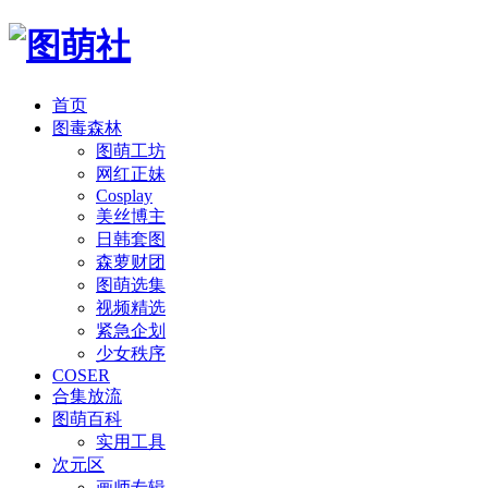
首页
图毒森林
图萌工坊
网红正妹
Cosplay
美丝博主
日韩套图
森萝财团
图萌选集
视频精选
紧急企划
少女秩序
COSER
合集放流
图萌百科
实用工具
次元区
画师专辑