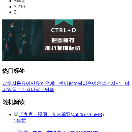
5年前
3,710
3
热门标签
장주
자몽
유이
연유
연우
에디린
아람
쏘블리
손예은
설거지
샤니
바
비앙
동그란
김나정
고말숙
随机阅读
2年前