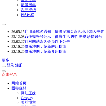
动漫图集
次元壁纸
P站热榜
26.05.15
启用新域名通知 – 请将发布页永久地址加入书签
25.12.08
💥违规账号公示 – 健康生活 理性消费 珍惜账号
25.02.27
针对图萌永久会员以下公告
22.10.25
快乐冲图：萌新解压指南
22.10.25
快乐冲图：萌新食用指南
更多
登录
注册
点击登录
网站首页
图毒森林
网红正妹
Cosplay
美丝博主