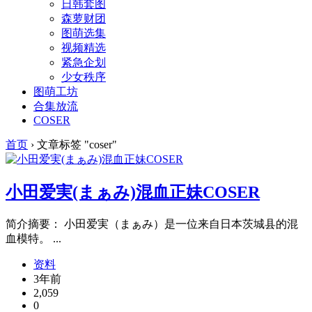
日韩套图
森萝财团
图萌选集
视频精选
紧急企划
少女秩序
图萌工坊
合集放流
COSER
首页
›
文章标签 "coser"
小田爱実(まぁみ)混血正妹COSER
简介摘要： 小田爱実（まぁみ）是一位来自日本茨城县的混
血模特。 ...
资料
3年前
2,059
0