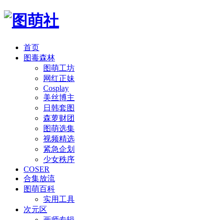
首页
图毒森林
图萌工坊
网红正妹
Cosplay
美丝博主
日韩套图
森萝财团
图萌选集
视频精选
紧急企划
少女秩序
COSER
合集放流
图萌百科
实用工具
次元区
画师专辑