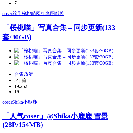
7
coser
丝足
桜桃喵
网红套图
腿控
「桜桃喵」写真合集 – 同步更新(133
套/30GB)
合集放流
5年前
19,252
19
coser
Shika小鹿鹿
「人气coser」@Shika小鹿鹿 雪景
(28P/154MB)