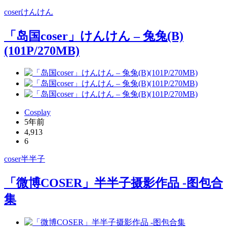
coser
けんけん
「岛国coser」けんけん – 兔兔(B)
(101P/270MB)
Cosplay
5年前
4,913
6
coser
半半子
「微博COSER」半半子摄影作品 -图包合
集