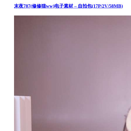
末夜787(修修猫ww)电子素材 – 自拍包(17P/2V/58MB)