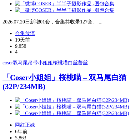
2026.07.20日新增01套，合集共收录127套。 ...
合集放流
19天前
9,858
4
coser
双马尾
吊带
小姐姐
桜桃喵
白丝
蕾丝
「Coser小姐姐」桜桃喵 – 双马尾白猫
(32P/234MB)
网红正妹
6年前
5,863