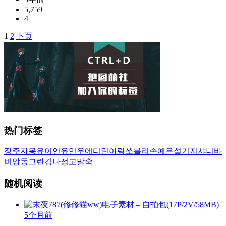
5,759
4
1
2
下页
文
章
导
航
热门标签
장주
자몽
유이
연유
연우
에디린
아람
쏘블리
손예은
설거지
샤니
바
비앙
동그란
김나정
고말숙
随机阅读
5个月前