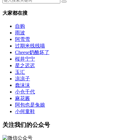
大家都在搜
自购
雨波
阿雪雪
过期米线线喵
Cheese奶酪坏了
桜井宁宁
星之迟迟
玉汇
凉凉子
蠢沫沫
小仓千代
麻花酱
阿包也是兔娘
小何童鞋
关注我们的公众号