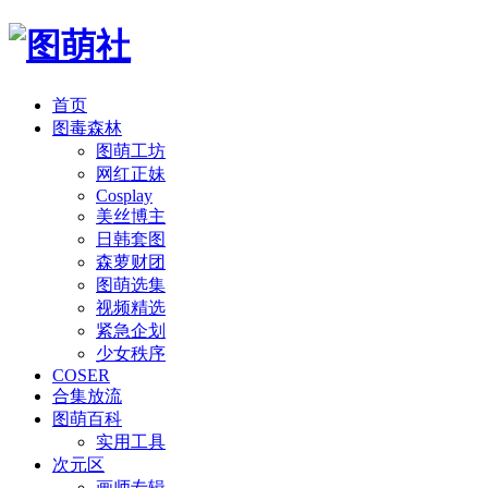
首页
图毒森林
图萌工坊
网红正妹
Cosplay
美丝博主
日韩套图
森萝财团
图萌选集
视频精选
紧急企划
少女秩序
COSER
合集放流
图萌百科
实用工具
次元区
画师专辑