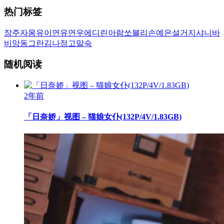
热门标签
장주
자몽
유이
연유
연우
에디린
아람
쏘블리
손예은
설거지
샤니
바
비앙
동그란
김나정
고말숙
随机阅读
2年前
「日奈娇」视图 – 猫娘女仆(132P/4V/1.83GB)