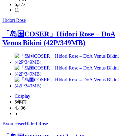
6,273
11
Hidori Rose
「岛国COSER」Hidori Rose – DoA
Venus Bikini (42P/349MB)
Cosplay
5年前
4,496
5
Byoru
coser
Hidori Rose