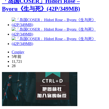
「岛国COSER」Hidori Rose –
Byoru《生与死》(42P/349MB)
Cosplay
5年前
11,721
28