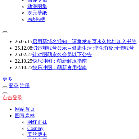
动漫图集
次元壁纸
P站热榜
26.05.15
启用新域名通知 – 请将发布页永久地址加入书签
25.12.08
💥违规账号公示 – 健康生活 理性消费 珍惜账号
25.02.27
针对图萌永久会员以下公告
22.10.25
快乐冲图：萌新解压指南
22.10.25
快乐冲图：萌新食用指南
更多
登录
注册
点击登录
网站首页
图毒森林
网红正妹
Cosplay
美丝博主