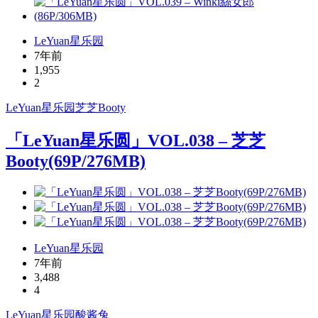
LeYuan星乐园
7年前
1,955
2
LeYuan
星乐园
芝芝Booty
「LeYuan星乐圆」VOL.038 – 芝芝
Booty(69P/276MB)
LeYuan星乐园
7年前
3,488
4
LeYuan
星乐园
酸酱兔