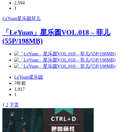
2,594
1
LeYuan
星乐园
菲儿
「LeYuan」星乐圆VOL.018 – 菲儿
(55P/198MB)
LeYuan星乐园
7年前
1,917
1
1
2
下页
文
章
导