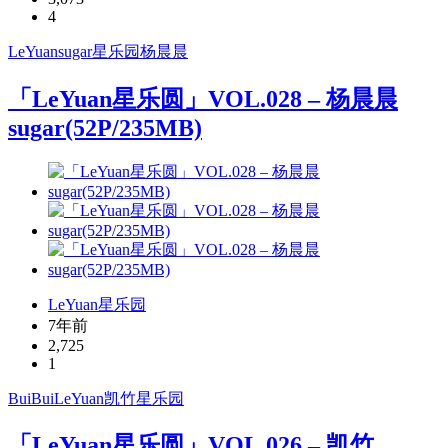
4
LeYuan
sugar
星乐园
杨晨晨
「LeYuan星乐圆」VOL.028 – 杨晨晨
sugar(52P/235MB)
LeYuan星乐园
7年前
2,725
1
BuiBui
LeYuan
凯竹
星乐园
「LeYuan星乐圆」VOL.026 – 凯竹