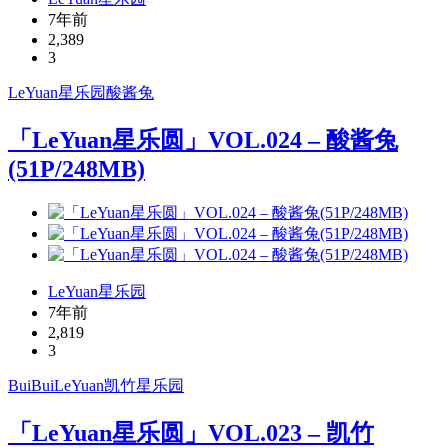
7年前
2,389
3
LeYuan
星乐园
酸酱兔
「LeYuan星乐圆」VOL.024 – 酸酱兔
(51P/248MB)
LeYuan星乐园
7年前
2,819
3
BuiBui
LeYuan
凯竹
星乐园
「LeYuan星乐圆」VOL.023 – 凯竹