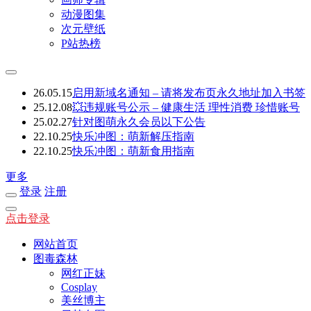
动漫图集
次元壁纸
P站热榜
26.05.15
启用新域名通知 – 请将发布页永久地址加入书签
25.12.08
💥违规账号公示 – 健康生活 理性消费 珍惜账号
25.02.27
针对图萌永久会员以下公告
22.10.25
快乐冲图：萌新解压指南
22.10.25
快乐冲图：萌新食用指南
更多
登录
注册
点击登录
网站首页
图毒森林
网红正妹
Cosplay
美丝博主