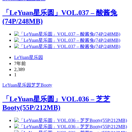
「LeYuan星乐圆」VOL.037 – 酸酱兔
(74P/248MB)
LeYuan星乐园
7年前
2,389
1
LeYuan
星乐园
芝芝Booty
「LeYuan星乐圆」VOL.036 – 芝芝
Booty(55P/212MB)