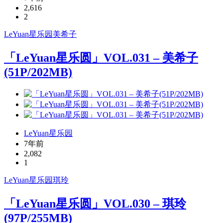
2,616
2
LeYuan
星乐园
美希子
「LeYuan星乐圆」VOL.031 – 美希子
(51P/202MB)
LeYuan星乐园
7年前
2,082
1
LeYuan
星乐园
琪玲
「LeYuan星乐圆」VOL.030 – 琪玲
(97P/255MB)