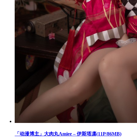
「动漫博主」大肉丸Amiee – 伊斯塔凛(11P/86MB)