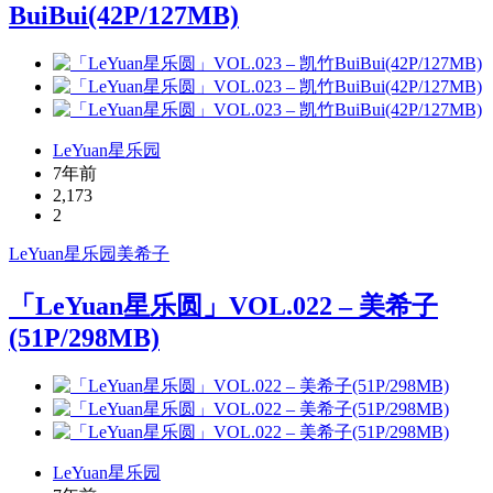
BuiBui(42P/127MB)
LeYuan星乐园
7年前
2,173
2
LeYuan
星乐园
美希子
「LeYuan星乐圆」VOL.022 – 美希子
(51P/298MB)
LeYuan星乐园