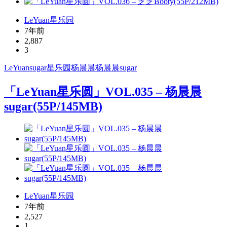
LeYuan星乐园
7年前
2,887
3
LeYuan
sugar
星乐园
杨晨晨
杨晨晨sugar
「LeYuan星乐圆」VOL.035 – 杨晨晨
sugar(55P/145MB)
LeYuan星乐园
7年前
2,527
1