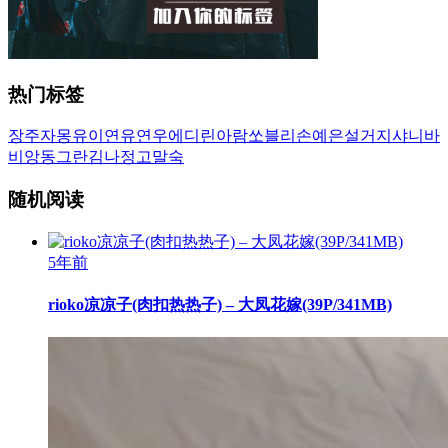
航
热门标签
장주
자몽
유이
연유
연우
에디린
아람
쏘블리
손예은
설거지
샤니
바
비앙
동그란
김나정
고말숙
随机阅读
5年前
rioko凉凉子(肉扣热热子) – 大凤花嫁(39P/341MB)