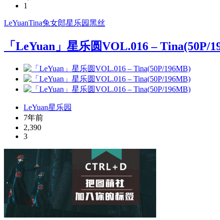
1
LeYuan
Tina
兔女郎
星乐园
黑丝
「LeYuan」星乐圆VOL.016 – Tina(50P/1
LeYuan星乐园
7年前
2,390
3