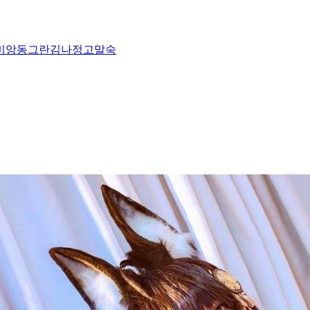
비앙
동그란
김나정
고말숙