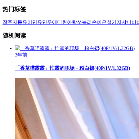
热门标签
장주
자몽
유이
연유
연우
에디린
아람
쏘블리
손예은
설거지
샤니
바
随机阅读
3年前
「香草喵露露」忙露的职场 – 粉白裙(40P/1V/1.32GB)