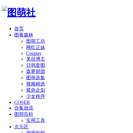
首页
图毒森林
图萌工坊
网红正妹
Cosplay
美丝博主
日韩套图
森萝财团
图萌选集
视频精选
紧急企划
少女秩序
COSER
合集放流
图萌百科
实用工具
次元区
画师专辑