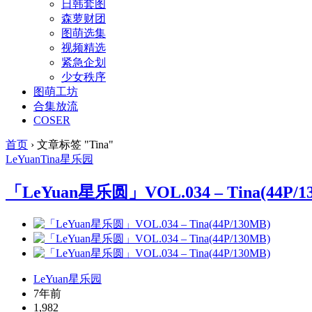
日韩套图
森萝财团
图萌选集
视频精选
紧急企划
少女秩序
图萌工坊
合集放流
COSER
首页
›
文章标签 "Tina"
LeYuan
Tina
星乐园
「LeYuan星乐圆」VOL.034 – Tina(44P/1
LeYuan星乐园
7年前
1,982