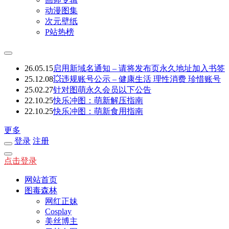
动漫图集
次元壁纸
P站热榜
26.05.15
启用新域名通知 – 请将发布页永久地址加入书签
25.12.08
💥违规账号公示 – 健康生活 理性消费 珍惜账号
25.02.27
针对图萌永久会员以下公告
22.10.25
快乐冲图：萌新解压指南
22.10.25
快乐冲图：萌新食用指南
更多
登录
注册
点击登录
网站首页
图毒森林
网红正妹
Cosplay
美丝博主