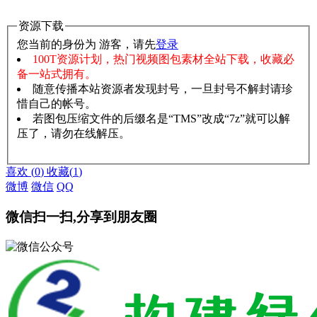
资源下载
您当前的身份为 游客，请先
登录
100T资源计划，热门视频图包素材全站下载，收藏必
备一站式拥有。
随意传播本站资源者发现封号，一旦封号不解封请珍
惜自己的帐号。
若图包压缩文件的后缀名是“TMS”改成“7z”就可以解
压了，请勿在线解压。
赞助说明
解压教程
喜欢
(
0
)
收藏
(
1
)
微博
微信
QQ
微信扫一扫,分享到朋友圈