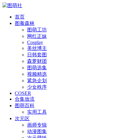
首页
图毒森林
图萌工坊
网红正妹
Cosplay
美丝博主
日韩套图
森萝财团
图萌选集
视频精选
紧急企划
少女秩序
COSER
合集放流
图萌百科
实用工具
次元区
画师专辑
动漫图集
次元壁纸