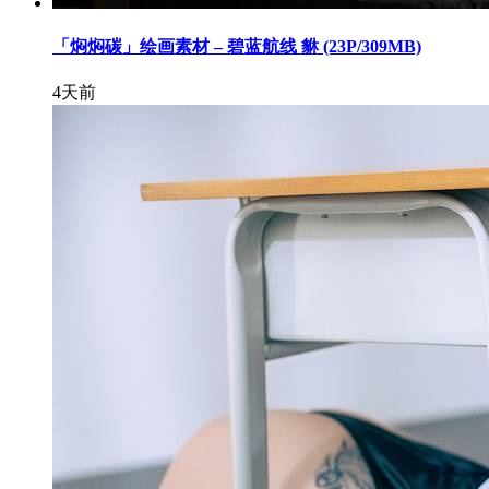
「焖焖碳」绘画素材 – 碧蓝航线 貅 (23P/309MB)
4天前