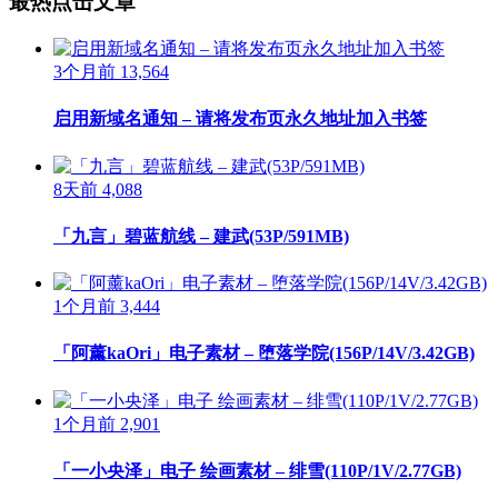
最热点击文章
3个月前
13,564
启用新域名通知 – 请将发布页永久地址加入书签
8天前
4,088
「九言」碧蓝航线 – 建武(53P/591MB)
1个月前
3,444
「阿薰kaOri」电子素材 – 堕落学院(156P/14V/3.42GB)
1个月前
2,901
「一小央泽」电子 绘画素材 – 绯雪(110P/1V/2.77GB)