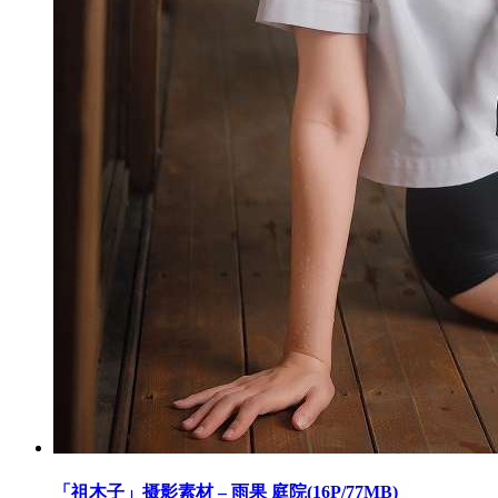
「祖木子」摄影素材 – 雨果 庭院(16P/77MB)