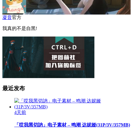
凝音
官方
我真的不是自黑!
最近发布
4天前
「哎我黑切訥」电子素材 – 鸣潮 达妮娅(31P/3V/357MB)