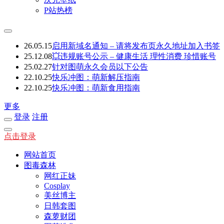
P站热榜
26.05.15
启用新域名通知 – 请将发布页永久地址加入书签
25.12.08
💥违规账号公示 – 健康生活 理性消费 珍惜账号
25.02.27
针对图萌永久会员以下公告
22.10.25
快乐冲图：萌新解压指南
22.10.25
快乐冲图：萌新食用指南
更多
登录
注册
点击登录
网站首页
图毒森林
网红正妹
Cosplay
美丝博主
日韩套图
森萝财团