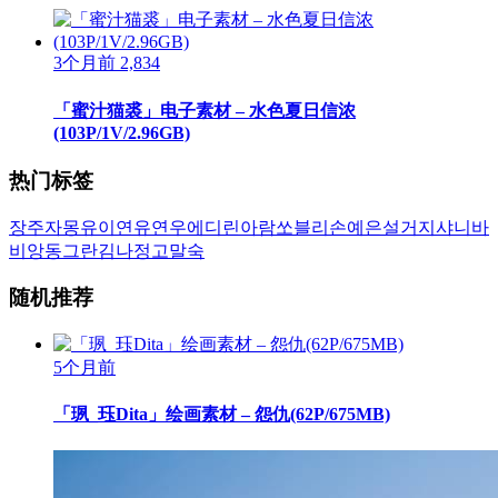
3个月前
2,834
「蜜汁猫裘」电子素材 – 水色夏日信浓
(103P/1V/2.96GB)
热门标签
장주
자몽
유이
연유
연우
에디린
아람
쏘블리
손예은
설거지
샤니
바
비앙
동그란
김나정
고말숙
随机推荐
5个月前
「珟_珏Dita」绘画素材 – 怨仇(62P/675MB)