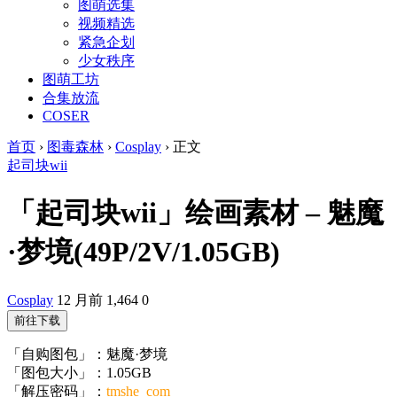
图萌选集
视频精选
紧急企划
少女秩序
图萌工坊
合集放流
COSER
首页
›
图毒森林
›
Cosplay
›
正文
起司块wii
「起司块wii」绘画素材 – 魅魔
·梦境(49P/2V/1.05GB)
Cosplay
12 月前
1,464
0
前往下载
「自购图包」：魅魔·梦境
「图包大小」：1.05GB
「解压密码」：
tmshe_com