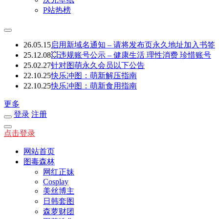
P站热榜
26.05.15
启用新域名通知 – 请将发布页永久地址加入书签
25.12.08
💥违规账号公示 – 健康生活 理性消费 珍惜账号
25.02.27
针对图萌永久会员以下公告
22.10.25
快乐冲图：萌新解压指南
22.10.25
快乐冲图：萌新食用指南
更多
登录
注册
点击登录
网站首页
图毒森林
网红正妹
Cosplay
美丝博主
日韩套图
森萝财团