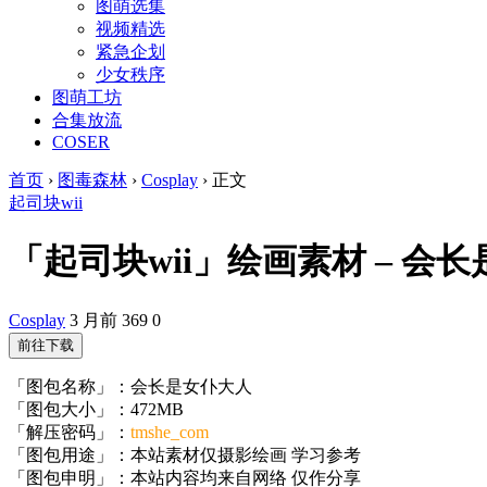
图萌选集
视频精选
紧急企划
少女秩序
图萌工坊
合集放流
COSER
首页
›
图毒森林
›
Cosplay
›
正文
起司块wii
「起司块wii」绘画素材 – 会长是
Cosplay
3 月前
369
0
前往下载
「图包名称」：会长是女仆大人
「图包大小」：472MB
「解压密码」：
tmshe_com
「图包用途」：本站素材仅摄影绘画 学习参考
「图包申明」：本站内容均来自网络 仅作分享