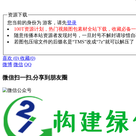
资源下载
您当前的身份为 游客，请先
登录
100T资源计划，热门视频图包素材全站下载，收藏必备
随意传播本站资源者发现封号，一旦封号不解封请珍惜自
若图包压缩文件的后缀名是“TMS”改成“7z”就可以解压
赞助说明
解压教程
喜欢
(
0
)
收藏
(
0
)
微博
微信
QQ
微信扫一扫,分享到朋友圈