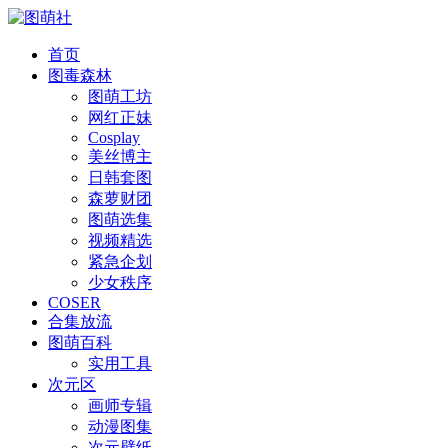
首页
图毒森林
图萌工坊
网红正妹
Cosplay
美丝博主
日韩套图
森萝财团
图萌选集
视频精选
紧急企划
少女秩序
COSER
合集放流
图萌百科
实用工具
次元区
画师专辑
动漫图集
次元壁纸