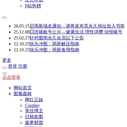
P站热榜
26.05.15
启用新域名通知 – 请将发布页永久地址加入书签
25.12.08
💥违规账号公示 – 健康生活 理性消费 珍惜账号
25.02.27
针对图萌永久会员以下公告
22.10.25
快乐冲图：萌新解压指南
22.10.25
快乐冲图：萌新食用指南
更多
登录
注册
点击登录
网站首页
图毒森林
网红正妹
Cosplay
美丝博主
日韩套图
森萝财团