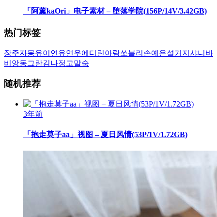
「阿薰kaOri」电子素材 – 堕落学院(156P/14V/3.42GB)
热门标签
장주
자몽
유이
연유
연우
에디린
아람
쏘블리
손예은
설거지
샤니
바
비앙
동그란
김나정
고말숙
随机推荐
3年前
「抱走莫子aa」视图 – 夏日风情(53P/1V/1.72GB)