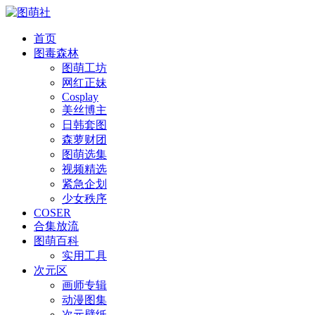
首页
图毒森林
图萌工坊
网红正妹
Cosplay
美丝博主
日韩套图
森萝财团
图萌选集
视频精选
紧急企划
少女秩序
COSER
合集放流
图萌百科
实用工具
次元区
画师专辑
动漫图集
次元壁纸