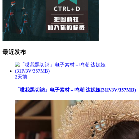
最近发布
2天前
「哎我黑切訥」电子素材 – 鸣潮 达妮娅(31P/3V/357MB)