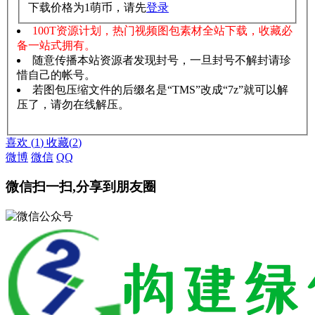
下载价格为
1
萌币，请先
登录
100T资源计划，热门视频图包素材全站下载，收藏必
备一站式拥有。
随意传播本站资源者发现封号，一旦封号不解封请珍
惜自己的帐号。
若图包压缩文件的后缀名是“TMS”改成“7z”就可以解
压了，请勿在线解压。
赞助说明
解压教程
喜欢
(
1
)
收藏
(
2
)
微博
微信
QQ
微信扫一扫,分享到朋友圈