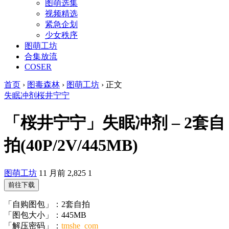
图萌选集
视频精选
紧急企划
少女秩序
图萌工坊
合集放流
COSER
首页
›
图毒森林
›
图萌工坊
›
正文
失眠冲剂
桜井宁宁
「桜井宁宁」失眠冲剂 – 2套自
拍(40P/2V/445MB)
图萌工坊
11 月前
2,825
1
前往下载
「自购图包」：2套自拍
「图包大小」：445MB
「解压密码」：
tmshe_com