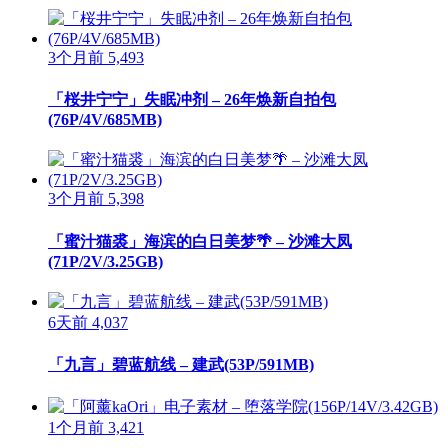
3个月前
5,493
「桜井宁宁」失眠冲剂 – 26年焕新自拍包
(76P/4V/685MB)
3个月前
5,398
「蜜汁猫裘」海滨的白日美梦🌴 – 沙滩大凤
(71P/2V/3.25GB)
6天前
4,037
「九言」碧蓝航线 – 建武(53P/591MB)
1个月前
3,421