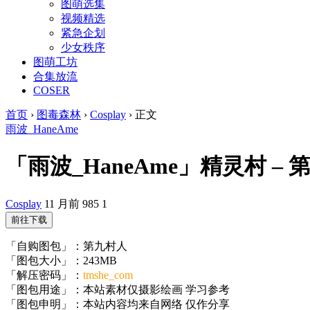
图萌选集
视频精选
紧急企划
少女秩序
图萌工坊
合集放流
COSER
首页
›
图毒森林
›
Cosplay
›
正文
雨波_HaneAme
「雨波_HaneAme」精灵村 – 第九
Cosplay
11 月前
985
1
前往下载
「自购图包」：第九村人
「图包大小」：243MB
「解压密码」：
tmshe_com
「图包用途」：本站素材仅摄影绘画 学习参考
「图包申明」：本站内容均来自网络 仅作分享