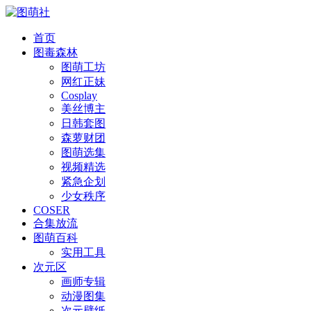
首页
图毒森林
图萌工坊
网红正妹
Cosplay
美丝博主
日韩套图
森萝财团
图萌选集
视频精选
紧急企划
少女秩序
COSER
合集放流
图萌百科
实用工具
次元区
画师专辑
动漫图集
次元壁纸