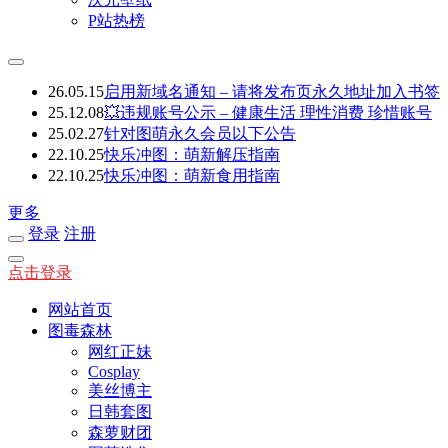
P站热榜
26.05.15
启用新域名通知 – 请将发布页永久地址加入书签
25.12.08
💥违规账号公示 – 健康生活 理性消费 珍惜账号
25.02.27
针对图萌永久会员以下公告
22.10.25
快乐冲图：萌新解压指南
22.10.25
快乐冲图：萌新食用指南
更多
登录
注册
点击登录
网站首页
图毒森林
网红正妹
Cosplay
美丝博主
日韩套图
森萝财团