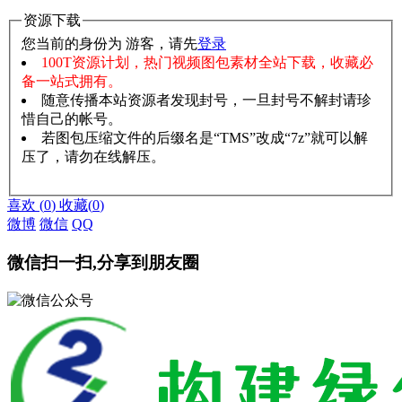
资源下载
您当前的身份为 游客，请先
登录
100T资源计划，热门视频图包素材全站下载，收藏必
备一站式拥有。
随意传播本站资源者发现封号，一旦封号不解封请珍
惜自己的帐号。
若图包压缩文件的后缀名是“TMS”改成“7z”就可以解
压了，请勿在线解压。
赞助说明
解压教程
喜欢
(
0
)
收藏
(
0
)
微博
微信
QQ
微信扫一扫,分享到朋友圈