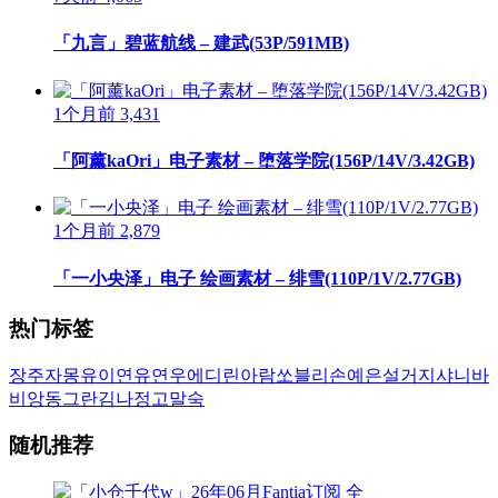
「九言」碧蓝航线 – 建武(53P/591MB)
1个月前
3,431
「阿薰kaOri」电子素材 – 堕落学院(156P/14V/3.42GB)
1个月前
2,879
「一小央泽」电子 绘画素材 – 绯雪(110P/1V/2.77GB)
热门标签
장주
자몽
유이
연유
연우
에디린
아람
쏘블리
손예은
설거지
샤니
바
비앙
동그란
김나정
고말숙
随机推荐