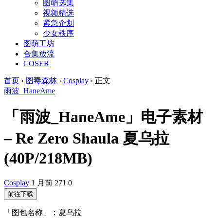
图萌选集
视频精选
紧急企划
少女秩序
图萌工坊
合集放流
COSER
首页
›
图毒森林
›
Cosplay
›
正文
雨波_HaneAme
「雨波_HaneAme」电子素材
– Re Zero Shaula 夏乌拉
(40P/218MB)
Cosplay
1 月前
271
0
前往下载
「图包名称」：夏乌拉