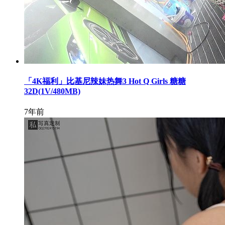
「4K福利」比基尼辣妹热舞3 Hot Q Girls 糖糖
32D(1V/480MB)
7年前