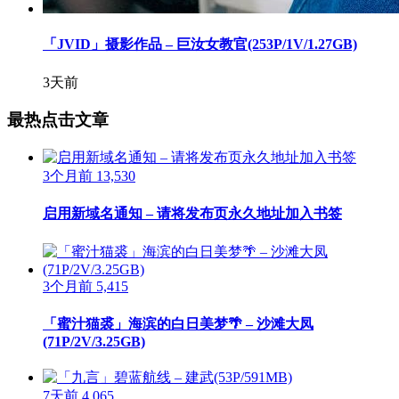
「JVID」摄影作品 – 巨汝女教官(253P/1V/1.27GB)
3天前
最热点击文章
3个月前
13,530
启用新域名通知 – 请将发布页永久地址加入书签
3个月前
5,415
「蜜汁猫裘」海滨的白日美梦🌴 – 沙滩大凤
(71P/2V/3.25GB)
7天前
4,065