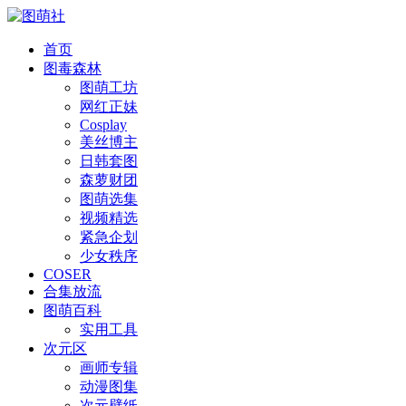
首页
图毒森林
图萌工坊
网红正妹
Cosplay
美丝博主
日韩套图
森萝财团
图萌选集
视频精选
紧急企划
少女秩序
COSER
合集放流
图萌百科
实用工具
次元区
画师专辑
动漫图集
次元壁纸