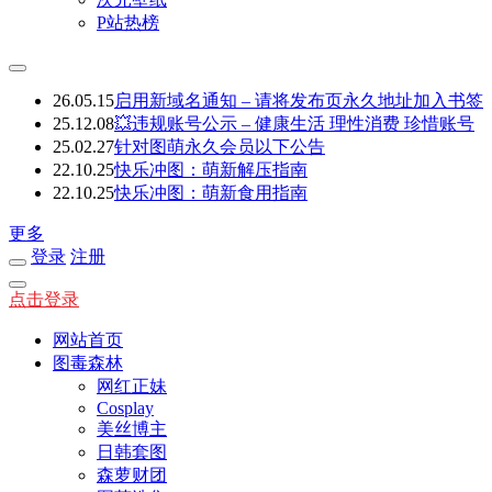
P站热榜
26.05.15
启用新域名通知 – 请将发布页永久地址加入书签
25.12.08
💥违规账号公示 – 健康生活 理性消费 珍惜账号
25.02.27
针对图萌永久会员以下公告
22.10.25
快乐冲图：萌新解压指南
22.10.25
快乐冲图：萌新食用指南
更多
登录
注册
点击登录
网站首页
图毒森林
网红正妹
Cosplay
美丝博主
日韩套图
森萝财团