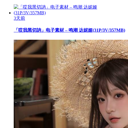
3天前
「哎我黑切訥」电子素材 – 鸣潮 达妮娅(31P/3V/357MB)