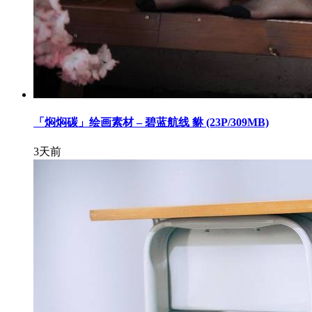
「焖焖碳」绘画素材 – 碧蓝航线 貅 (23P/309MB)
3天前