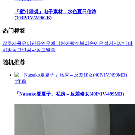
「蜜汁猫裘」电子素材 – 水色夏日信浓
(103P/1V/2.96GB)
热门标签
장주
자몽
유이
연유
연우
에디린
아람
쏘블리
손예은
설거지
샤니
바
비앙
동그란
김나정
고말숙
随机推荐
4年前
「Natsuko夏夏子」私房 – 反差修女(40P/1V/499MB)