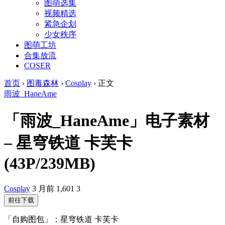
图萌选集
视频精选
紧急企划
少女秩序
图萌工坊
合集放流
COSER
首页
›
图毒森林
›
Cosplay
›
正文
雨波_HaneAme
「雨波_HaneAme」电子素材
– 星穹铁道 卡芙卡
(43P/239MB)
Cosplay
3 月前
1,601
3
前往下载
「自购图包」：星穹铁道 卡芙卡