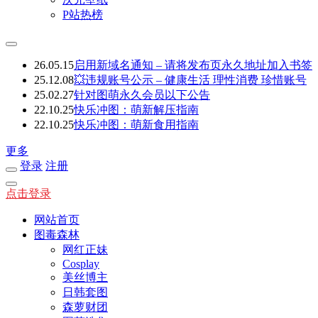
P站热榜
26.05.15
启用新域名通知 – 请将发布页永久地址加入书签
25.12.08
💥违规账号公示 – 健康生活 理性消费 珍惜账号
25.02.27
针对图萌永久会员以下公告
22.10.25
快乐冲图：萌新解压指南
22.10.25
快乐冲图：萌新食用指南
更多
登录
注册
点击登录
网站首页
图毒森林
网红正妹
Cosplay
美丝博主
日韩套图
森萝财团