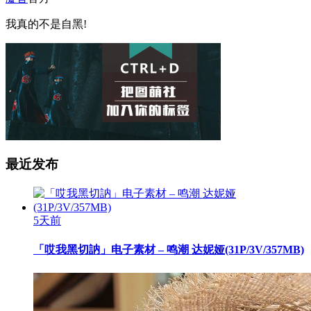
我真的不是自黑!
最近发布
5天前
「哎我黑切訥」电子素材 – 鸣潮 达妮娅(31P/3V/357MB)