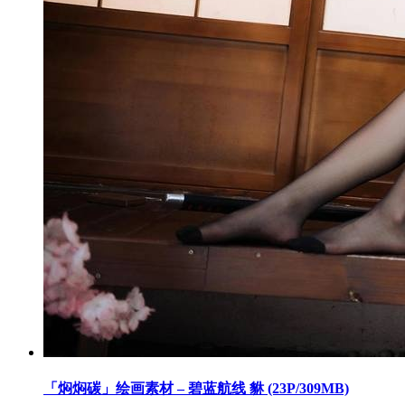
「焖焖碳」绘画素材 – 碧蓝航线 貅 (23P/309MB)