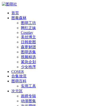
首页
图毒森林
图萌工坊
网红正妹
Cosplay
美丝博主
日韩套图
森萝财团
图萌选集
视频精选
紧急企划
少女秩序
COSER
合集放流
图萌百科
实用工具
次元区
画师专辑
动漫图集
次元壁纸