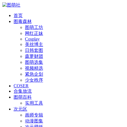
首页
图毒森林
图萌工坊
网红正妹
Cosplay
美丝博主
日韩套图
森萝财团
图萌选集
视频精选
紧急企划
少女秩序
COSER
合集放流
图萌百科
实用工具
次元区
画师专辑
动漫图集
次元壁纸