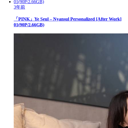
3年前
「PINK」Ye Seul – Nyansul Personalized [After Work]
01(90P/2.66GB)