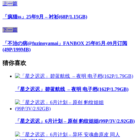
上一篇
「疯猫ss」25年9月 – 衬衫(68P/1.15GB)
下一篇
「不治の病@fuzinoyamai」FANBOX 25年05月-09月订阅
(49P/199MB)
猜你喜欢
「星之迟迟」碧蓝航线 ​​​ – 夜明 电子档(162P/1.79GB)
「星之迟迟」6月计划 – 原创 豹纹姐姐(99P/3V/2.92GB)