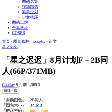
图萌选集
视频精选
紧急企划
少女秩序
图萌工坊
合集放流
COSER
首页
›
图毒森林
›
Cosplay
›
正文
星之迟迟
「星之迟迟」8月计划F – 2B同
人(66P/371MB)
Cosplay
9 月前
1,305
3
前往下载
「自购图包」：2B同人
「图包大小」：371MB
「解压密码」：
tmshe_com