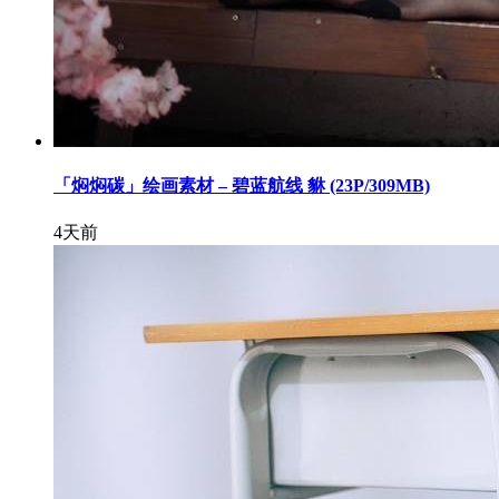
「焖焖碳」绘画素材 – 碧蓝航线 貅 (23P/309MB)
4天前