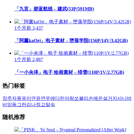
「九言」碧蓝航线 – 建武(53P/591MB)
1个月前
3,437
「阿薰kaOri」电子素材 – 堕落学院(156P/14V/3.42GB)
1个月前
2,887
「一小央泽」电子 绘画素材 – 绯雪(110P/1V/2.77GB)
热门标签
장주
자몽
유이
연유
연우
에디린
아람
쏘블리
손예은
설거지
샤니
바
비앙
동그란
김나정
고말숙
随机推荐