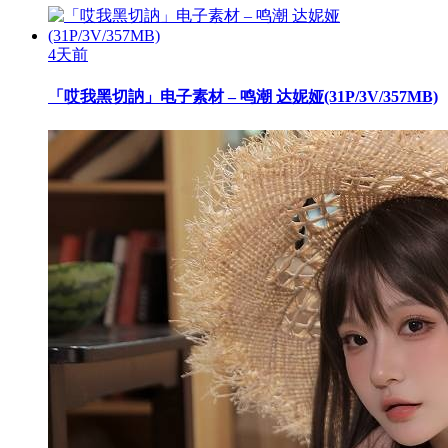
4天前
「哎我黑切訥」电子素材 – 鸣潮 达妮娅(31P/3V/357MB)