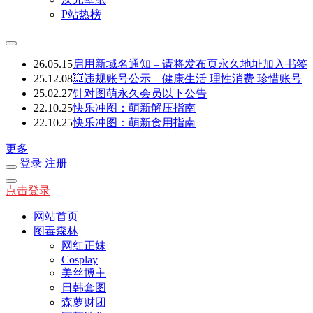
P站热榜
26.05.15
启用新域名通知 – 请将发布页永久地址加入书签
25.12.08
💥违规账号公示 – 健康生活 理性消费 珍惜账号
25.02.27
针对图萌永久会员以下公告
22.10.25
快乐冲图：萌新解压指南
22.10.25
快乐冲图：萌新食用指南
更多
登录
注册
点击登录
网站首页
图毒森林
网红正妹
Cosplay
美丝博主
日韩套图
森萝财团