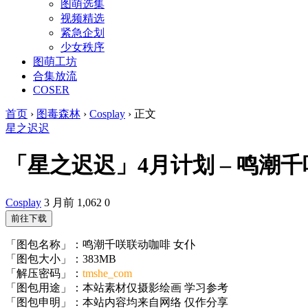
图萌选集
视频精选
紧急企划
少女秩序
图萌工坊
合集放流
COSER
首页
›
图毒森林
›
Cosplay
›
正文
星之迟迟
「星之迟迟」4月计划 – 鸣潮千咲联
Cosplay
3 月前
1,062
0
前往下载
「图包名称」：鸣潮千咲联动咖啡 女仆
「图包大小」：383MB
「解压密码」：
tmshe_com
「图包用途」：本站素材仅摄影绘画 学习参考
「图包申明」：本站内容均来自网络 仅作分享