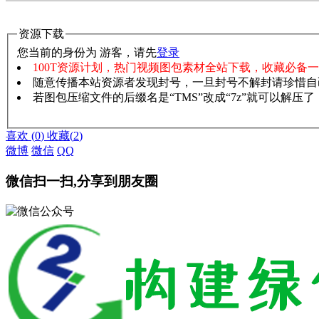
资源下载
您当前的身份为 游客，请先
登录
100T资源计划，热门视频图包素材全站下载，收藏必备
随意传播本站资源者发现封号，一旦封号不解封请珍惜自
若图包压缩文件的后缀名是“TMS”改成“7z”就可以解压
赞助说明
解压教程
喜欢
(
0
)
收藏
(
2
)
微博
微信
QQ
微信扫一扫,分享到朋友圈