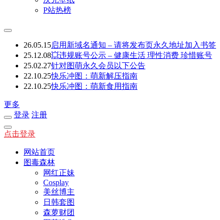
P站热榜
26.05.15
启用新域名通知 – 请将发布页永久地址加入书签
25.12.08
💥违规账号公示 – 健康生活 理性消费 珍惜账号
25.02.27
针对图萌永久会员以下公告
22.10.25
快乐冲图：萌新解压指南
22.10.25
快乐冲图：萌新食用指南
更多
登录
注册
点击登录
网站首页
图毒森林
网红正妹
Cosplay
美丝博主
日韩套图
森萝财团