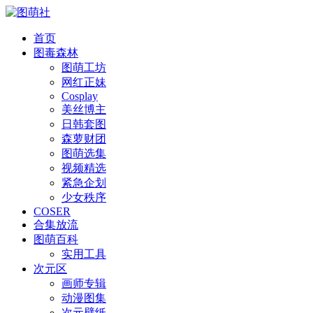
首页
图毒森林
图萌工坊
网红正妹
Cosplay
美丝博主
日韩套图
森萝财团
图萌选集
视频精选
紧急企划
少女秩序
COSER
合集放流
图萌百科
实用工具
次元区
画师专辑
动漫图集
次元壁纸