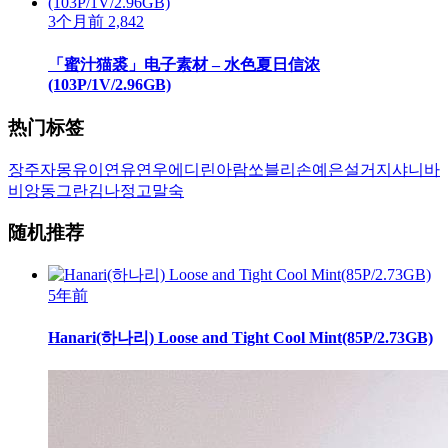
3个月前
2,842
「蜜汁猫裘」电子素材 – 水色夏日信浓
(103P/1V/2.96GB)
热门标签
장주
자몽
유이
연유
연우
에디린
아람
쏘블리
손예은
설거지
샤니
바
비앙
동그란
김나정
고말숙
随机推荐
5年前
Hanari(하나리) Loose and Tight Cool Mint(85P/2.73GB)