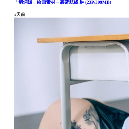
「焖焖碳」绘画素材 – 碧蓝航线 貅 (23P/309MB)
5天前