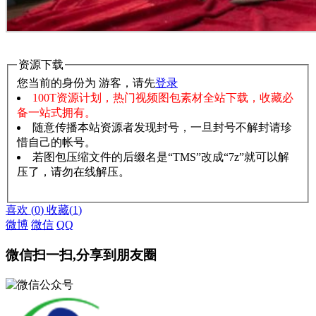
资源下载
您当前的身份为 游客，请先
登录
100T资源计划，热门视频图包素材全站下载，收藏必
备一站式拥有。
随意传播本站资源者发现封号，一旦封号不解封请珍
惜自己的帐号。
若图包压缩文件的后缀名是“TMS”改成“7z”就可以解
压了，请勿在线解压。
赞助说明
解压教程
喜欢
(
0
)
收藏
(
1
)
微博
微信
QQ
微信扫一扫,分享到朋友圈