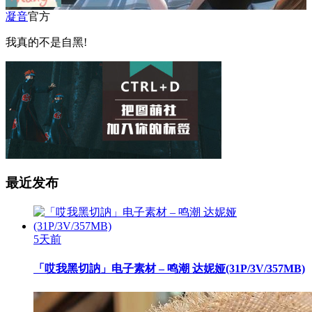
凝音
官方
我真的不是自黑!
最近发布
5天前
「哎我黑切訥」电子素材 – 鸣潮 达妮娅(31P/3V/357MB)