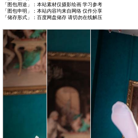
「图包用途」：本站素材仅摄影绘画 学习参考
「图包申明」：本站内容均来自网络 仅作分享
「储存形式」：百度网盘储存 请切勿在线解压