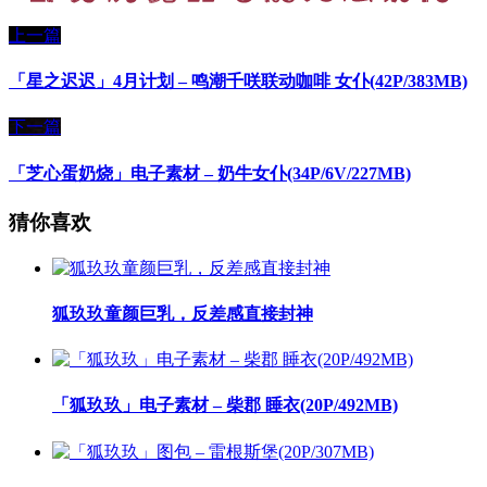
上一篇
「星之迟迟」4月计划 – 鸣潮千咲联动咖啡 女仆(42P/383MB)
下一篇
「芝心蛋奶烧」电子素材 – 奶牛女仆(34P/6V/227MB)
猜你喜欢
狐玖玖童颜巨乳，反差感直接封神
「狐玖玖」电子素材 – 柴郡 睡衣(20P/492MB)