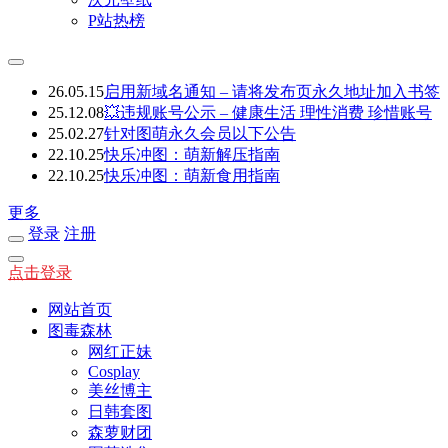
P站热榜
26.05.15
启用新域名通知 – 请将发布页永久地址加入书签
25.12.08
💥违规账号公示 – 健康生活 理性消费 珍惜账号
25.02.27
针对图萌永久会员以下公告
22.10.25
快乐冲图：萌新解压指南
22.10.25
快乐冲图：萌新食用指南
更多
登录
注册
点击登录
网站首页
图毒森林
网红正妹
Cosplay
美丝博主
日韩套图
森萝财团