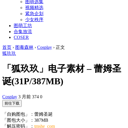
图萌选集
视频精选
紧急企划
少女秩序
图萌工坊
合集放流
COSER
首页
›
图毒森林
›
Cosplay
›
正文
狐玖玖
「狐玖玖」电子素材 – 蕾姆圣
诞(31P/387MB)
Cosplay
3 月前
374
0
前往下载
「自购图包」：蕾姆圣诞
「图包大小」：387MB
「解压密码」：
tmshe_com