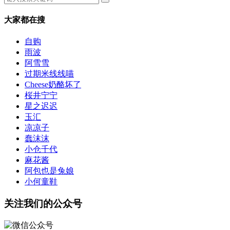
大家都在搜
自购
雨波
阿雪雪
过期米线线喵
Cheese奶酪坏了
桜井宁宁
星之迟迟
玉汇
凉凉子
蠢沫沫
小仓千代
麻花酱
阿包也是兔娘
小何童鞋
关注我们的公众号