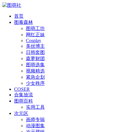
首页
图毒森林
图萌工坊
网红正妹
Cosplay
美丝博主
日韩套图
森萝财团
图萌选集
视频精选
紧急企划
少女秩序
COSER
合集放流
图萌百科
实用工具
次元区
画师专辑
动漫图集
次元壁纸