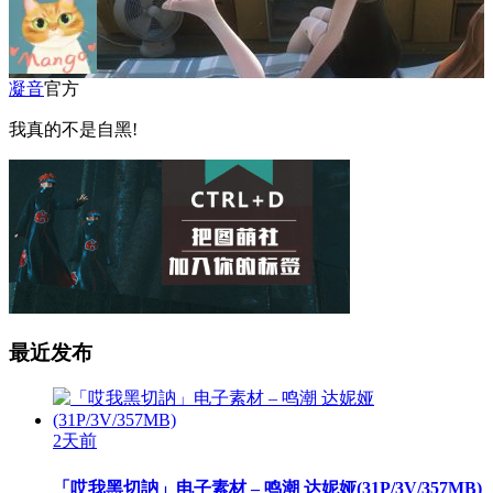
凝音
官方
我真的不是自黑!
最近发布
2天前
「哎我黑切訥」电子素材 – 鸣潮 达妮娅(31P/3V/357MB)