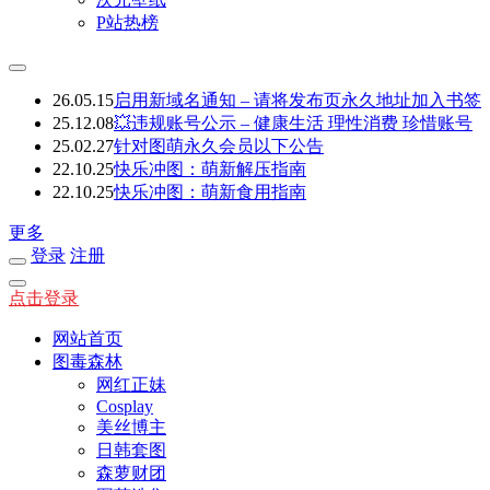
P站热榜
26.05.15
启用新域名通知 – 请将发布页永久地址加入书签
25.12.08
💥违规账号公示 – 健康生活 理性消费 珍惜账号
25.02.27
针对图萌永久会员以下公告
22.10.25
快乐冲图：萌新解压指南
22.10.25
快乐冲图：萌新食用指南
更多
登录
注册
点击登录
网站首页
图毒森林
网红正妹
Cosplay
美丝博主
日韩套图
森萝财团