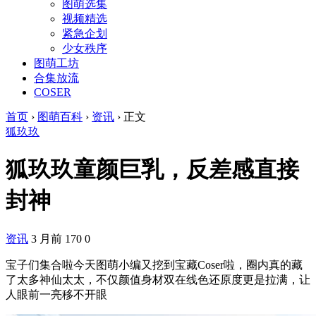
图萌选集
视频精选
紧急企划
少女秩序
图萌工坊
合集放流
COSER
首页
›
图萌百科
›
资讯
›
正文
狐玖玖
狐玖玖童颜巨乳，反差感直接
封神
资讯
3 月前
170
0
宝子们集合啦今天图萌小编又挖到宝藏Coser啦，圈内真的藏
了太多神仙太太，不仅颜值身材双在线色还原度更是拉满，让
人眼前一亮移不开眼