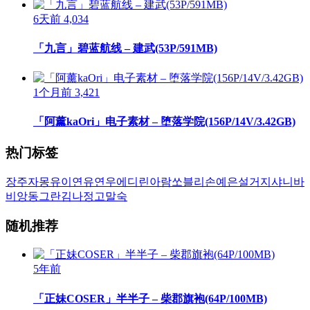
6天前
4,034
「九言」碧蓝航线 – 建武(53P/591MB)
1个月前
3,421
「阿薰kaOri」电子素材 – 堕落学院(156P/14V/3.42GB)
热门标签
장주
자몽
유이
연유
연우
에디린
아람
쏘블리
손예은
설거지
샤니
바
비앙
동그란
김나정
고말숙
随机推荐
5年前
「正妹COSER」半半子 – 柴郡旗袍(64P/100MB)