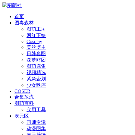
首页
图毒森林
图萌工坊
网红正妹
Cosplay
美丝博主
日韩套图
森萝财团
图萌选集
视频精选
紧急企划
少女秩序
COSER
合集放流
图萌百科
实用工具
次元区
画师专辑
动漫图集
次元壁纸