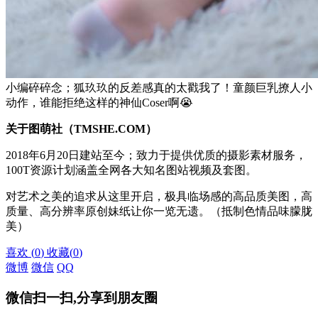
小编碎碎念；狐玖玖的反差感真的太戳我了！童颜巨乳撩人小
动作，谁能拒绝这样的神仙Coser啊😭
关于图萌社（TMSHE.COM）
2018年6月20日建站至今；致力于提供优质的摄影素材服务，
100T资源计划涵盖全网各大知名图站视频及套图。
对艺术之美的追求从这里开启，极具临场感的高品质美图，高
质量、高分辨率原创妹纸让你一览无遗。（抵制色情品味朦胧
美）
喜欢
(
0
)
收藏
(
0
)
微博
微信
QQ
微信扫一扫,分享到朋友圈