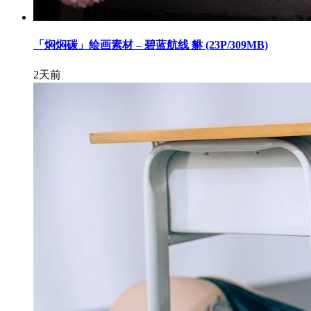
「焖焖碳」绘画素材 – 碧蓝航线 貅 (23P/309MB)
2天前