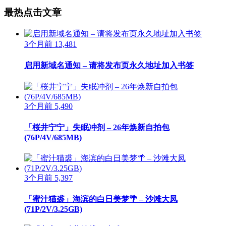
最热点击文章
3个月前
13,481
启用新域名通知 – 请将发布页永久地址加入书签
3个月前
5,490
「桜井宁宁」失眠冲剂 – 26年焕新自拍包
(76P/4V/685MB)
3个月前
5,397
「蜜汁猫裘」海滨的白日美梦🌴 – 沙滩大凤
(71P/2V/3.25GB)