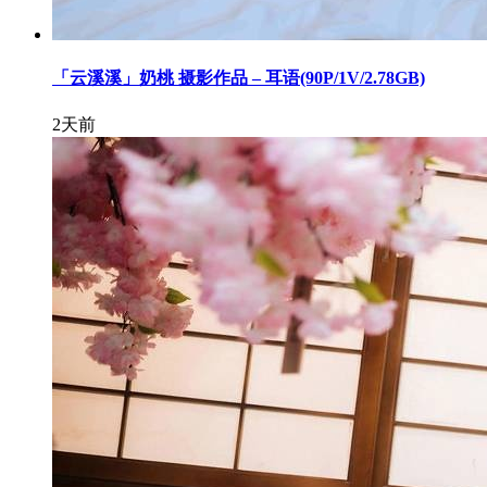
「云溪溪」奶桃 摄影作品 – 耳语(90P/1V/2.78GB)
2天前