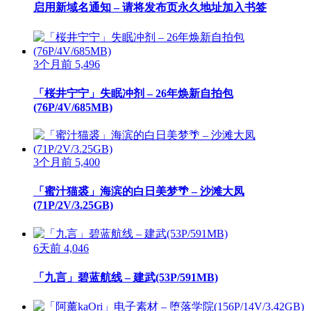
启用新域名通知 – 请将发布页永久地址加入书签
3个月前
5,496
「桜井宁宁」失眠冲剂 – 26年焕新自拍包
(76P/4V/685MB)
3个月前
5,400
「蜜汁猫裘」海滨的白日美梦🌴 – 沙滩大凤
(71P/2V/3.25GB)
6天前
4,046
「九言」碧蓝航线 – 建武(53P/591MB)