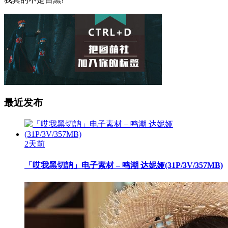
最近发布
2天前
「哎我黑切訥」电子素材 – 鸣潮 达妮娅(31P/3V/357MB)