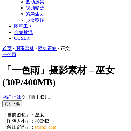
图萌选集
视频精选
紧急企划
少女秩序
图萌工坊
合集放流
COSER
首页
›
图毒森林
›
网红正妹
›
正文
一色雨
「一色雨」摄影素材 – 巫女
(30P/400MB)
网红正妹
9 月前
1,431
1
前往下载
「自购图包」：巫女
「图包大小」：400MB
「解压密码」：
tmshe_com