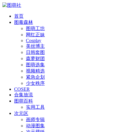
首页
图毒森林
图萌工坊
网红正妹
Cosplay
美丝博主
日韩套图
森萝财团
图萌选集
视频精选
紧急企划
少女秩序
COSER
合集放流
图萌百科
实用工具
次元区
画师专辑
动漫图集
次元壁纸