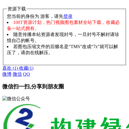
资源下载
您当前的身份为 游客，请先
登录
100T资源计划，热门视频图包素材全站下载，收藏必
备一站式拥有。
随意传播本站资源者发现封号，一旦封号不解封请珍
惜自己的帐号。
若图包压缩文件的后缀名是“TMS”改成“7z”就可以解
压了，请勿在线解压。
赞助说明
解压教程
喜欢
(
1
)
收藏
(
1
)
微博
微信
QQ
微信扫一扫,分享到朋友圈