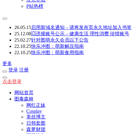
P站热榜
26.05.15
启用新域名通知 – 请将发布页永久地址加入书签
25.12.08
💥违规账号公示 – 健康生活 理性消费 珍惜账号
25.02.27
针对图萌永久会员以下公告
22.10.25
快乐冲图：萌新解压指南
22.10.25
快乐冲图：萌新食用指南
更多
登录
注册
点击登录
网站首页
图毒森林
网红正妹
Cosplay
美丝博主
日韩套图
森萝财团