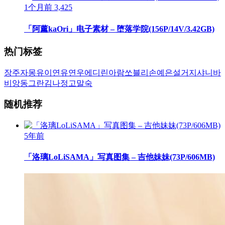
1个月前
3,425
「阿薰kaOri」电子素材 – 堕落学院(156P/14V/3.42GB)
热门标签
장주
자몽
유이
연유
연우
에디린
아람
쏘블리
손예은
설거지
샤니
바
비앙
동그란
김나정
고말숙
随机推荐
5年前
「洛璃LoLiSAMA」写真图集 – 吉他妹妹(73P/606MB)