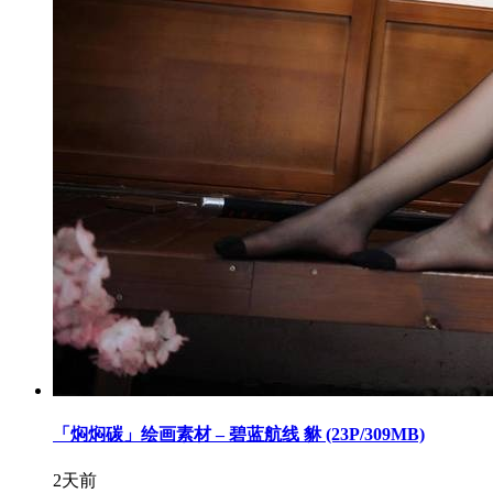
「焖焖碳」绘画素材 – 碧蓝航线 貅 (23P/309MB)
2天前