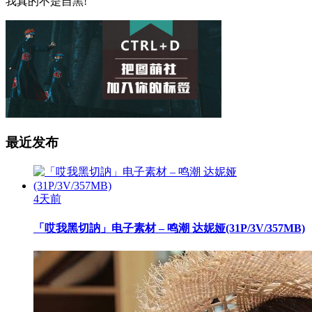
我真的不是自黑!
最近发布
4天前
「哎我黑切訥」电子素材 – 鸣潮 达妮娅(31P/3V/357MB)