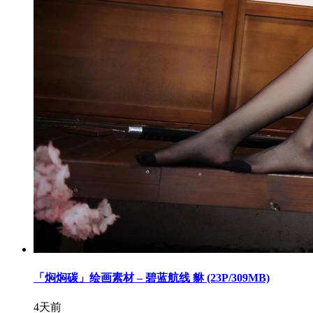
「焖焖碳」绘画素材 – 碧蓝航线 貅 (23P/309MB)
4天前