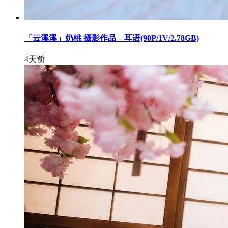
「云溪溪」奶桃 摄影作品 – 耳语(90P/1V/2.78GB)
4天前