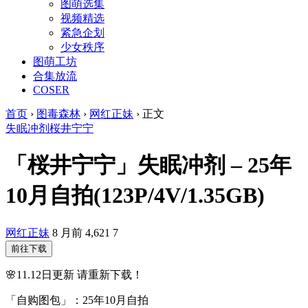
图萌选集
视频精选
紧急企划
少女秩序
图萌工坊
合集放流
COSER
首页
›
图毒森林
›
网红正妹
›
正文
失眠冲剂
桜井宁宁
「桜井宁宁」失眠冲剂 – 25年
10月自拍(123P/4V/1.35GB)
网红正妹
8 月前
4,621
7
前往下载
🌸11.12日更新 请重新下载！
「自购图包」：25年10月自拍