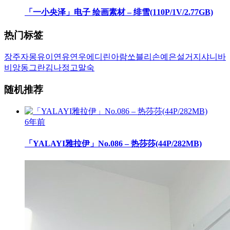
「一小央泽」电子 绘画素材 – 绯雪(110P/1V/2.77GB)
热门标签
장주
자몽
유이
연유
연우
에디린
아람
쏘블리
손예은
설거지
샤니
바
비앙
동그란
김나정
고말숙
随机推荐
6年前
「YALAYI雅拉伊」No.086 – 热莎莎(44P/282MB)