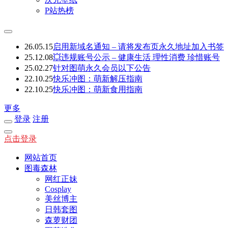
P站热榜
26.05.15
启用新域名通知 – 请将发布页永久地址加入书签
25.12.08
💥违规账号公示 – 健康生活 理性消费 珍惜账号
25.02.27
针对图萌永久会员以下公告
22.10.25
快乐冲图：萌新解压指南
22.10.25
快乐冲图：萌新食用指南
更多
登录
注册
点击登录
网站首页
图毒森林
网红正妹
Cosplay
美丝博主
日韩套图
森萝财团