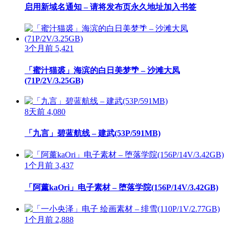
启用新域名通知 – 请将发布页永久地址加入书签
3个月前
5,421
「蜜汁猫裘」海滨的白日美梦🌴 – 沙滩大凤
(71P/2V/3.25GB)
8天前
4,080
「九言」碧蓝航线 – 建武(53P/591MB)
1个月前
3,437
「阿薰kaOri」电子素材 – 堕落学院(156P/14V/3.42GB)
1个月前
2,888