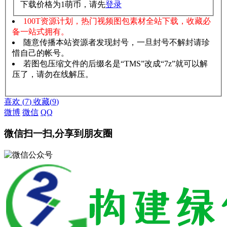
下载价格为
1
萌币，请先
登录
100T资源计划，热门视频图包素材全站下载，收藏必
备一站式拥有。
随意传播本站资源者发现封号，一旦封号不解封请珍
惜自己的帐号。
若图包压缩文件的后缀名是“TMS”改成“7z”就可以解
压了，请勿在线解压。
赞助说明
解压教程
喜欢
(
7
)
收藏
(
9
)
微博
微信
QQ
微信扫一扫,分享到朋友圈