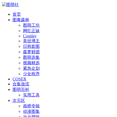
首页
图毒森林
图萌工坊
网红正妹
Cosplay
美丝博主
日韩套图
森萝财团
图萌选集
视频精选
紧急企划
少女秩序
COSER
合集放流
图萌百科
实用工具
次元区
画师专辑
动漫图集
次元壁纸