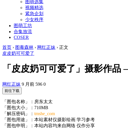
图萌选集
视频精选
紧急企划
少女秩序
图萌工坊
合集放流
COSER
首页
›
图毒森林
›
网红正妹
›
正文
皮皮奶可可爱了
「皮皮奶可可爱了」摄影作品 – 房
网红正妹
9 月前
596
0
前往下载
「图包名称」：房东太太
「图包大小」：710MB
「解压密码」：
tmshe_com
「图包用途」：本站素材仅摄影绘画 学习参考
「图包申明」：本站内容均来自网络 仅作分享