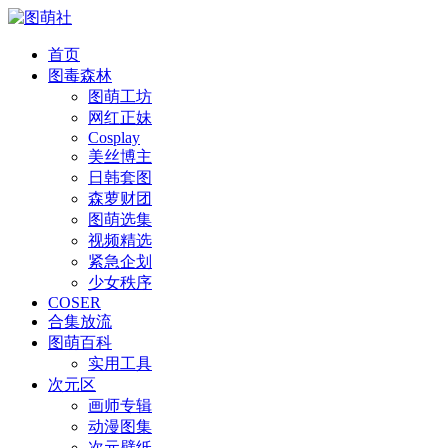
首页
图毒森林
图萌工坊
网红正妹
Cosplay
美丝博主
日韩套图
森萝财团
图萌选集
视频精选
紧急企划
少女秩序
COSER
合集放流
图萌百科
实用工具
次元区
画师专辑
动漫图集
次元壁纸