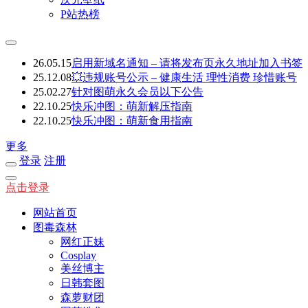
P站热榜
26.05.15
启用新域名通知 – 请将发布页永久地址加入书签
25.12.08
💥违规账号公示 – 健康生活 理性消费 珍惜账号
25.02.27
针对图萌永久会员以下公告
22.10.25
快乐冲图：萌新解压指南
22.10.25
快乐冲图：萌新食用指南
更多
登录
注册
点击登录
网站首页
图毒森林
网红正妹
Cosplay
美丝博主
日韩套图
森萝财团