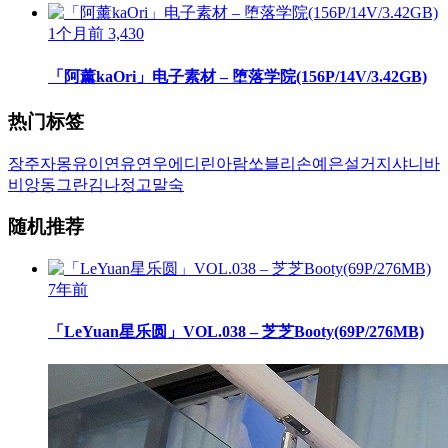
1个月前
3,430
「阿薰kaOri」电子素材 – 堕落学院(156P/14V/3.42GB)
热门标签
장주
자몽
유이
연유
연우
에디린
아람
쏘블리
손예은
설거지
샤니
바
비앙
동그란
김나정
고말숙
随机推荐
7年前
「LeYuan星乐圆」VOL.038 – 芝芝Booty(69P/276MB)