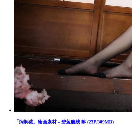
「焖焖碳」绘画素材 – 碧蓝航线 貅 (23P/309MB)