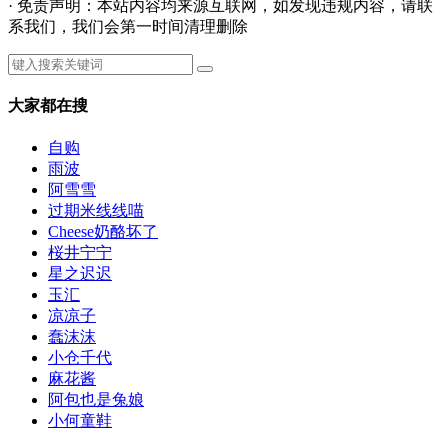
· 免责声明：本站内容均来源互联网，如发现违规内容，请联
系我们，我们会第一时间清理删除
大家都在搜
自购
雨波
阿雪雪
过期米线线喵
Cheese奶酪坏了
桜井宁宁
星之迟迟
玉汇
凉凉子
蠢沫沫
小仓千代
麻花酱
阿包也是兔娘
小何童鞋