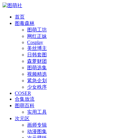
首页
图毒森林
图萌工坊
网红正妹
Cosplay
美丝博主
日韩套图
森萝财团
图萌选集
视频精选
紧急企划
少女秩序
COSER
合集放流
图萌百科
实用工具
次元区
画师专辑
动漫图集
次元壁纸