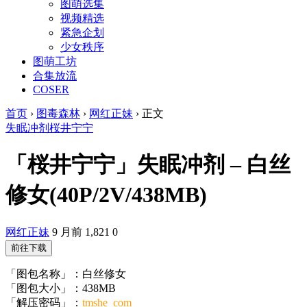
图萌选集
视频精选
紧急企划
少女秩序
图萌工坊
合集放流
COSER
首页
›
图毒森林
›
网红正妹
›
正文
失眠冲剂
桜井宁宁
「桜井宁宁」失眠冲剂 – 白丝
修女(40P/2V/438MB)
网红正妹
9 月前
1,821
0
前往下载
「图包名称」：白丝修女
「图包大小」：438MB
「解压密码」：
tmshe_com