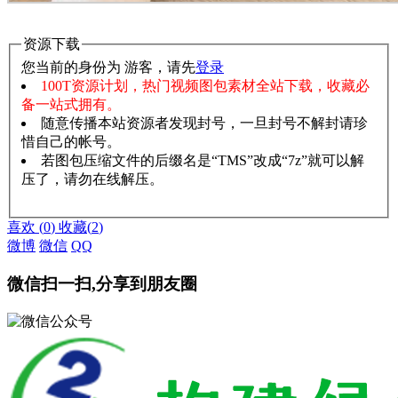
资源下载
您当前的身份为 游客，请先
登录
100T资源计划，热门视频图包素材全站下载，收藏必
备一站式拥有。
随意传播本站资源者发现封号，一旦封号不解封请珍
惜自己的帐号。
若图包压缩文件的后缀名是“TMS”改成“7z”就可以解
压了，请勿在线解压。
赞助说明
解压教程
喜欢
(
0
)
收藏
(
2
)
微博
微信
QQ
微信扫一扫,分享到朋友圈