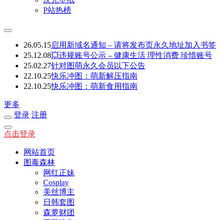
P站热榜
26.05.15
启用新域名通知 – 请将发布页永久地址加入书签
25.12.08
💥违规账号公示 – 健康生活 理性消费 珍惜账号
25.02.27
针对图萌永久会员以下公告
22.10.25
快乐冲图：萌新解压指南
22.10.25
快乐冲图：萌新食用指南
更多
登录
注册
点击登录
网站首页
图毒森林
网红正妹
Cosplay
美丝博主
日韩套图
森萝财团