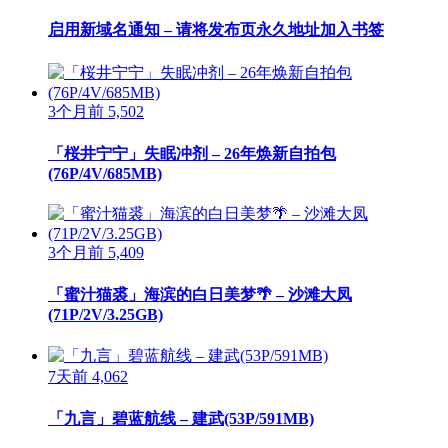
启用新域名通知 – 请将发布页永久地址加入书签
3个月前
5,502
「桜井宁宁」失眠冲剂 – 26年焕新自拍包
(76P/4V/685MB)
3个月前
5,409
「蜜汁猫裘」海滨的白日美梦🌴 – 沙滩大凤
(71P/2V/3.25GB)
7天前
4,062
「九言」碧蓝航线 – 建武(53P/591MB)