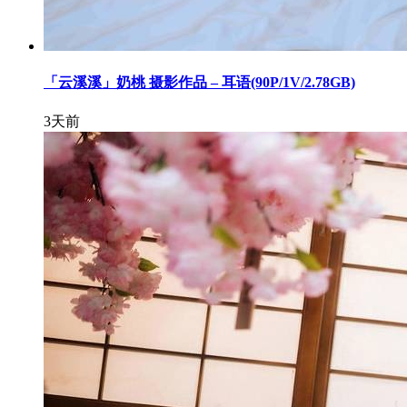
「云溪溪」奶桃 摄影作品 – 耳语(90P/1V/2.78GB)
3天前