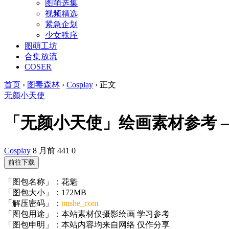
图萌选集
视频精选
紧急企划
少女秩序
图萌工坊
合集放流
COSER
首页
›
图毒森林
›
Cosplay
›
正文
无颜小天使
「无颜小天使」绘画素材参考 – 花魁
Cosplay
8 月前
441
0
前往下载
「图包名称」：花魁
「图包大小」：172MB
「解压密码」：
tmshe_com
「图包用途」：本站素材仅摄影绘画 学习参考
「图包申明」：本站内容均来自网络 仅作分享