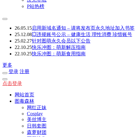
P站热榜
26.05.15
启用新域名通知 – 请将发布页永久地址加入书签
25.12.08
💥违规账号公示 – 健康生活 理性消费 珍惜账号
25.02.27
针对图萌永久会员以下公告
22.10.25
快乐冲图：萌新解压指南
22.10.25
快乐冲图：萌新食用指南
更多
登录
注册
点击登录
网站首页
图毒森林
网红正妹
Cosplay
美丝博主
日韩套图
森萝财团