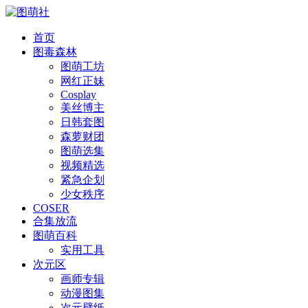
首页
图毒森林
图萌工坊
网红正妹
Cosplay
美丝博主
日韩套图
森萝财团
图萌选集
视频精选
紧急企划
少女秩序
COSER
合集放流
图萌百科
实用工具
次元区
画师专辑
动漫图集
次元壁纸