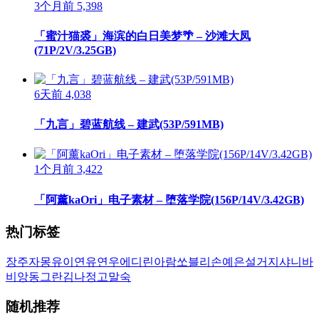
3个月前
5,398
「蜜汁猫裘」海滨的白日美梦🌴 – 沙滩大凤
(71P/2V/3.25GB)
6天前
4,038
「九言」碧蓝航线 – 建武(53P/591MB)
1个月前
3,422
「阿薰kaOri」电子素材 – 堕落学院(156P/14V/3.42GB)
热门标签
장주
자몽
유이
연유
연우
에디린
아람
쏘블리
손예은
설거지
샤니
바
비앙
동그란
김나정
고말숙
随机推荐