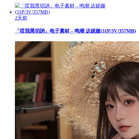
2天前
「哎我黑切訥」电子素材 – 鸣潮 达妮娅(31P/3V/357MB)