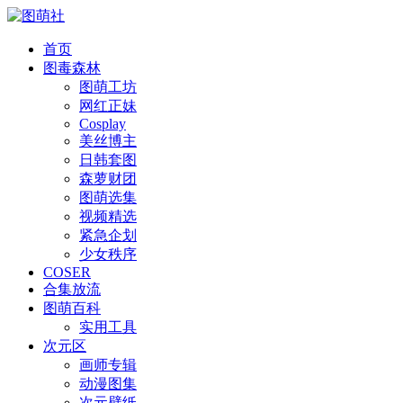
首页
图毒森林
图萌工坊
网红正妹
Cosplay
美丝博主
日韩套图
森萝财团
图萌选集
视频精选
紧急企划
少女秩序
COSER
合集放流
图萌百科
实用工具
次元区
画师专辑
动漫图集
次元壁纸