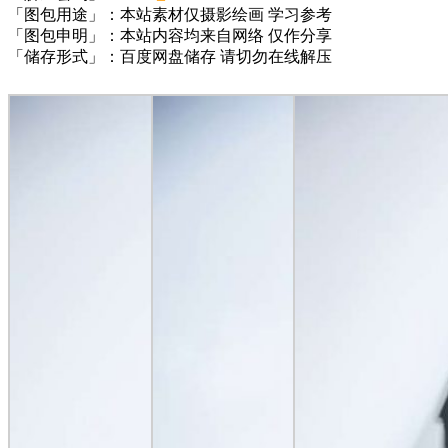
「图包用途」：本站素材仅摄影绘画 学习参考
「图包申明」：本站内容均来自网络 仅作分享
「储存形式」：百度网盘储存 请切勿在线解压