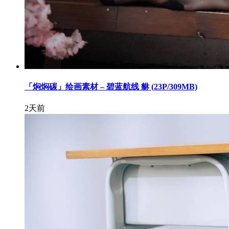
「焖焖碳」绘画素材 – 碧蓝航线 貅 (23P/309MB)
2天前