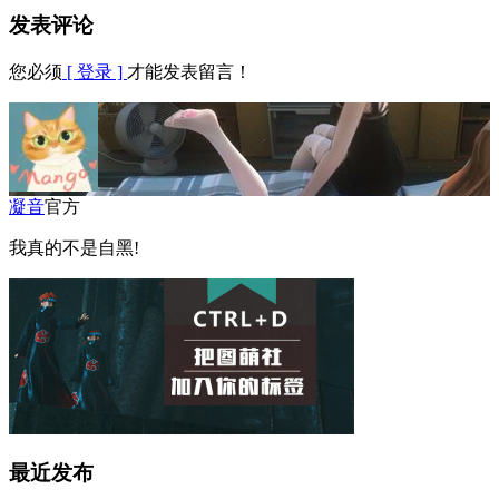
发表评论
您必须
[ 登录 ]
才能发表留言！
凝音
官方
我真的不是自黑!
最近发布