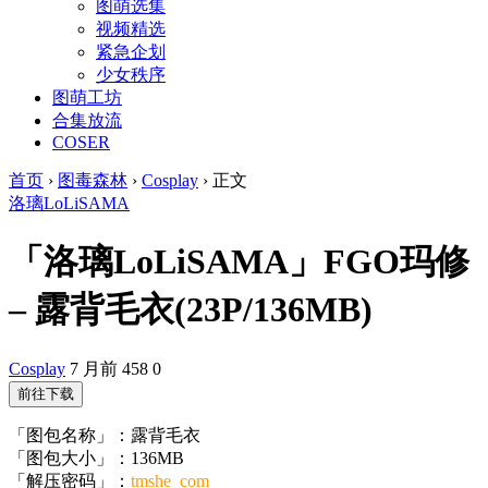
图萌选集
视频精选
紧急企划
少女秩序
图萌工坊
合集放流
COSER
首页
›
图毒森林
›
Cosplay
›
正文
洛璃LoLiSAMA
「洛璃LoLiSAMA」FGO玛修
– 露背毛衣(23P/136MB)
Cosplay
7 月前
458
0
前往下载
「图包名称」：露背毛衣
「图包大小」：136MB
「解压密码」：
tmshe_com