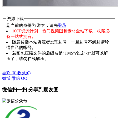
资源下载
您当前的身份为 游客，请先
登录
100T资源计划，热门视频图包素材全站下载，收藏必
备一站式拥有。
随意传播本站资源者发现封号，一旦封号不解封请珍
惜自己的帐号。
若图包压缩文件的后缀名是“TMS”改成“7z”就可以解
压了，请勿在线解压。
赞助说明
解压教程
喜欢
(
0
)
收藏
(
0
)
微博
微信
QQ
微信扫一扫,分享到朋友圈