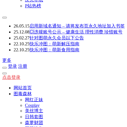
P站热榜
26.05.15
启用新域名通知 – 请将发布页永久地址加入书签
25.12.08
💥违规账号公示 – 健康生活 理性消费 珍惜账号
25.02.27
针对图萌永久会员以下公告
22.10.25
快乐冲图：萌新解压指南
22.10.25
快乐冲图：萌新食用指南
更多
登录
注册
点击登录
网站首页
图毒森林
网红正妹
Cosplay
美丝博主
日韩套图
森萝财团