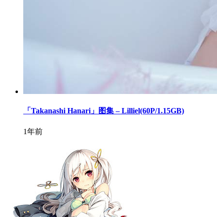
「Takanashi Hanari」图集 – Lilliel(60P/1.15GB)
1年前