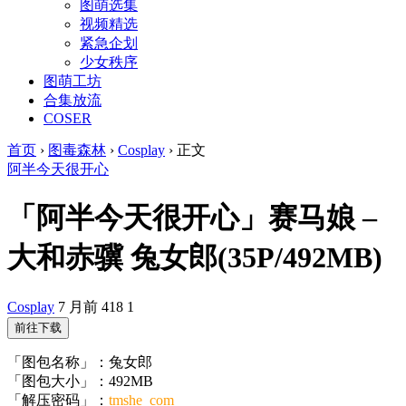
图萌选集
视频精选
紧急企划
少女秩序
图萌工坊
合集放流
COSER
首页
›
图毒森林
›
Cosplay
›
正文
阿半今天很开心
「阿半今天很开心」赛马娘 –
大和赤骥 兔女郎(35P/492MB)
Cosplay
7 月前
418
1
前往下载
「图包名称」：兔女郎
「图包大小」：492MB
「解压密码」：
tmshe_com