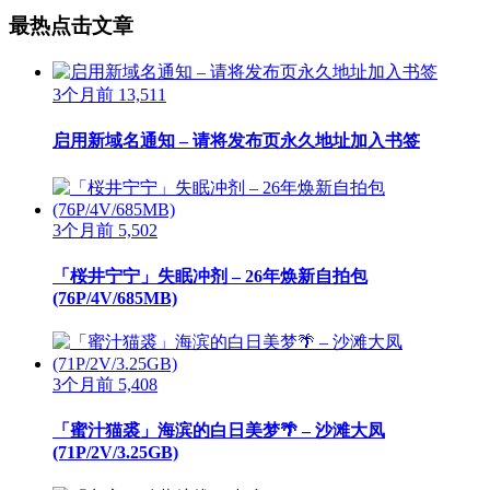
最热点击文章
3个月前
13,511
启用新域名通知 – 请将发布页永久地址加入书签
3个月前
5,502
「桜井宁宁」失眠冲剂 – 26年焕新自拍包
(76P/4V/685MB)
3个月前
5,408
「蜜汁猫裘」海滨的白日美梦🌴 – 沙滩大凤
(71P/2V/3.25GB)