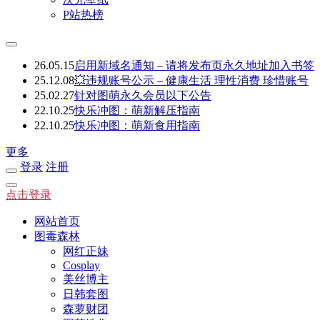
P站热榜
26.05.15
启用新域名通知 – 请将发布页永久地址加入书签
25.12.08
💥违规账号公示 – 健康生活 理性消费 珍惜账号
25.02.27
针对图萌永久会员以下公告
22.10.25
快乐冲图：萌新解压指南
22.10.25
快乐冲图：萌新食用指南
更多
登录
注册
点击登录
网站首页
图毒森林
网红正妹
Cosplay
美丝博主
日韩套图
森萝财团