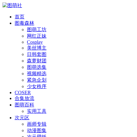
首页
图毒森林
图萌工坊
网红正妹
Cosplay
美丝博主
日韩套图
森萝财团
图萌选集
视频精选
紧急企划
少女秩序
COSER
合集放流
图萌百科
实用工具
次元区
画师专辑
动漫图集
次元壁纸