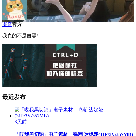
凝音
官方
我真的不是自黑!
最近发布
3天前
「哎我黑切訥」电子素材 – 鸣潮 达妮娅(31P/3V/357MB)