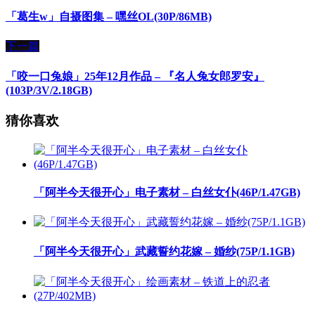
「葛生w」自摄图集 – 嘿丝OL(30P/86MB)
下一篇
「咬一口兔娘」25年12月作品 – 『名人兔女郎罗安』
(103P/3V/2.18GB)
猜你喜欢
「阿半今天很开心」电子素材 – 白丝女仆(46P/1.47GB)
「阿半今天很开心」武藏誓约花嫁 – 婚纱(75P/1.1GB)