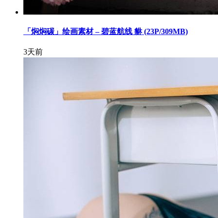
「焖焖碳」绘画素材 – 碧蓝航线 貅 (23P/309MB)
3天前