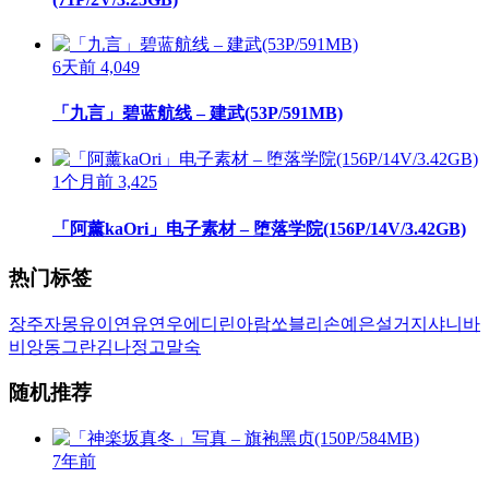
6天前
4,049
「九言」碧蓝航线 – 建武(53P/591MB)
1个月前
3,425
「阿薰kaOri」电子素材 – 堕落学院(156P/14V/3.42GB)
热门标签
장주
자몽
유이
연유
연우
에디린
아람
쏘블리
손예은
설거지
샤니
바
비앙
동그란
김나정
고말숙
随机推荐
7年前