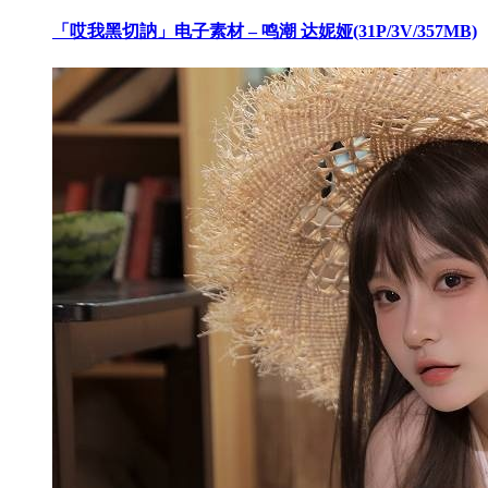
「哎我黑切訥」电子素材 – 鸣潮 达妮娅(31P/3V/357MB)