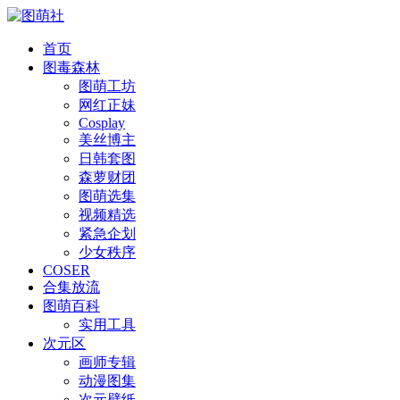
首页
图毒森林
图萌工坊
网红正妹
Cosplay
美丝博主
日韩套图
森萝财团
图萌选集
视频精选
紧急企划
少女秩序
COSER
合集放流
图萌百科
实用工具
次元区
画师专辑
动漫图集
次元壁纸