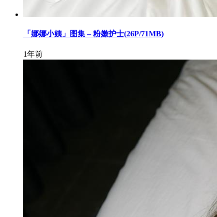
「娜娜小姨」图集 – 粉嫩护士(26P/71MB)
1年前