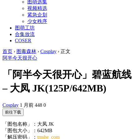
图萌选集
视频精选
紧急企划
少女秩序
图萌工坊
合集放流
COSER
首页
›
图毒森林
›
Cosplay
›
正文
阿半今天很开心
「阿半今天很开心」碧蓝航线
– 大凤 JK(125P/642MB)
Cosplay
1 月前
448
0
前往下载
「图包名称」：大凤 JK
「图包大小」：642MB
「解压密码」：
tmshe_com