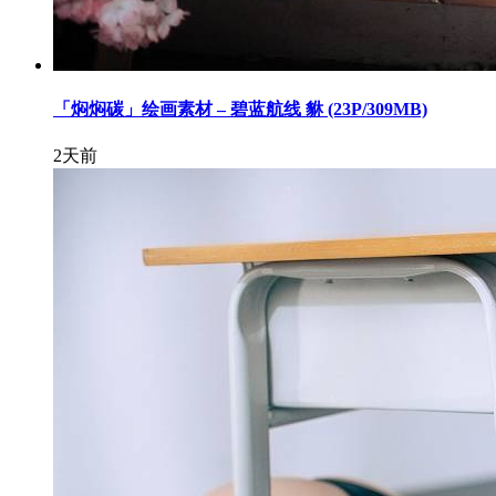
「焖焖碳」绘画素材 – 碧蓝航线 貅 (23P/309MB)
2天前