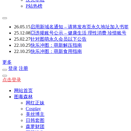
P站热榜
26.05.15
启用新域名通知 – 请将发布页永久地址加入书签
25.12.08
💥违规账号公示 – 健康生活 理性消费 珍惜账号
25.02.27
针对图萌永久会员以下公告
22.10.25
快乐冲图：萌新解压指南
22.10.25
快乐冲图：萌新食用指南
更多
登录
注册
点击登录
网站首页
图毒森林
网红正妹
Cosplay
美丝博主
日韩套图
森萝财团