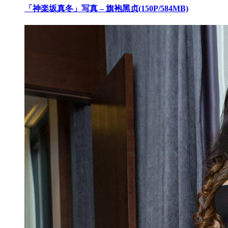
「神楽坂真冬」写真 – 旗袍黑贞(150P/584MB)