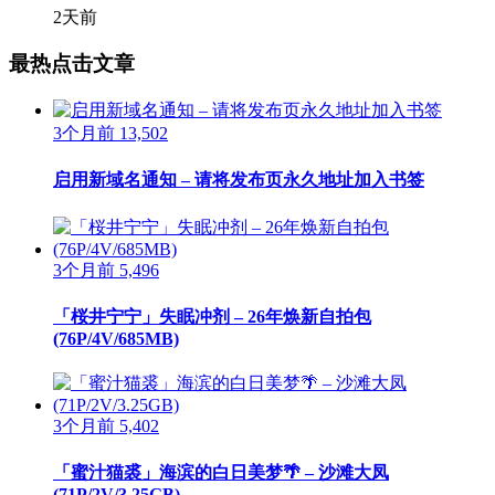
2天前
最热点击文章
3个月前
13,502
启用新域名通知 – 请将发布页永久地址加入书签
3个月前
5,496
「桜井宁宁」失眠冲剂 – 26年焕新自拍包
(76P/4V/685MB)
3个月前
5,402
「蜜汁猫裘」海滨的白日美梦🌴 – 沙滩大凤
(71P/2V/3.25GB)