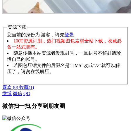
资源下载
您当前的身份为 游客，请先
登录
100T资源计划，热门视频图包素材全站下载，收藏必
备一站式拥有。
随意传播本站资源者发现封号，一旦封号不解封请珍
惜自己的帐号。
若图包压缩文件的后缀名是“TMS”改成“7z”就可以解
压了，请勿在线解压。
赞助说明
解压教程
喜欢
(
0
)
收藏
(
1
)
微博
微信
QQ
微信扫一扫,分享到朋友圈