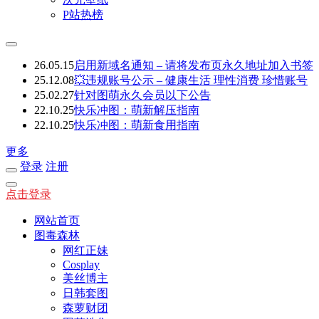
P站热榜
26.05.15
启用新域名通知 – 请将发布页永久地址加入书签
25.12.08
💥违规账号公示 – 健康生活 理性消费 珍惜账号
25.02.27
针对图萌永久会员以下公告
22.10.25
快乐冲图：萌新解压指南
22.10.25
快乐冲图：萌新食用指南
更多
登录
注册
点击登录
网站首页
图毒森林
网红正妹
Cosplay
美丝博主
日韩套图
森萝财团