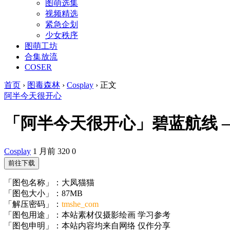
图萌选集
视频精选
紧急企划
少女秩序
图萌工坊
合集放流
COSER
首页
›
图毒森林
›
Cosplay
›
正文
阿半今天很开心
「阿半今天很开心」碧蓝航线 – 大
Cosplay
1 月前
320
0
前往下载
「图包名称」：大凤猫猫
「图包大小」：87MB
「解压密码」：
tmshe_com
「图包用途」：本站素材仅摄影绘画 学习参考
「图包申明」：本站内容均来自网络 仅作分享