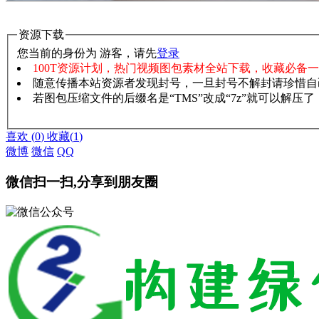
资源下载
您当前的身份为 游客，请先
登录
100T资源计划，热门视频图包素材全站下载，收藏必备
随意传播本站资源者发现封号，一旦封号不解封请珍惜自
若图包压缩文件的后缀名是“TMS”改成“7z”就可以解压
赞助说明
解压教程
喜欢
(
0
)
收藏
(
1
)
微博
微信
QQ
微信扫一扫,分享到朋友圈