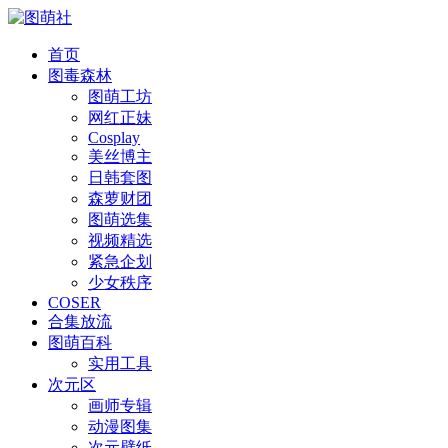
首页
图毒森林
图萌工坊
网红正妹
Cosplay
美丝博主
日韩套图
森萝财团
图萌选集
视频精选
紧急企划
少女秩序
COSER
合集放流
图萌百科
实用工具
次元区
画师专辑
动漫图集
次元壁纸