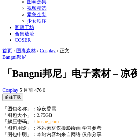
图萌选集
视频精选
紧急企划
少女秩序
图萌工坊
合集放流
COSER
首页
›
图毒森林
›
Cosplay
›
正文
Bangni邦尼
「Bangni邦尼」电子素材 – 凉夜香
Cosplay
5 月前
476
0
前往下载
「图包名称」：凉夜香雪
「图包大小」：2.75GB
「解压密码」：
tmshe_com
「图包用途」：本站素材仅摄影绘画 学习参考
「图包申明」：本站内容均来自网络 仅作分享