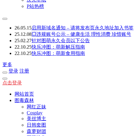
P站热榜
26.05.15
启用新域名通知 – 请将发布页永久地址加入书签
25.12.08
💥违规账号公示 – 健康生活 理性消费 珍惜账号
25.02.27
针对图萌永久会员以下公告
22.10.25
快乐冲图：萌新解压指南
22.10.25
快乐冲图：萌新食用指南
更多
登录
注册
点击登录
网站首页
图毒森林
网红正妹
Cosplay
美丝博主
日韩套图
森萝财团