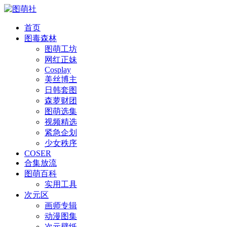
首页
图毒森林
图萌工坊
网红正妹
Cosplay
美丝博主
日韩套图
森萝财团
图萌选集
视频精选
紧急企划
少女秩序
COSER
合集放流
图萌百科
实用工具
次元区
画师专辑
动漫图集
次元壁纸