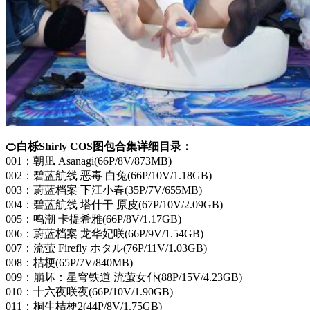
🍊白栎Shirly COS图包合集详细目录：
001：朝凪 Asanagi(66P/8V/873MB)
002：碧蓝航线 恶毒 白兔(66P/10V/1.18GB)
003：蔚蓝档案 下江小春(35P/7V/655MB)
004：碧蓝航线 塔什干 原皮(67P/10V/2.09GB)
005：鸣潮 卡提希雅(66P/8V/1.17GB)
006：蔚蓝档案 龙华妃咲(66P/9V/1.54GB)
007：流萤 Firefly ホタル(76P/11V/1.03GB)
008：桔梗(65P/7V/840MB)
009：崩坏：星穹铁道 流萤女仆(88P/15V/4.23GB)
010：十六夜咲夜(66P/10V/1.90GB)
011：桐生桔梗2(44P/8V/1.75GB)