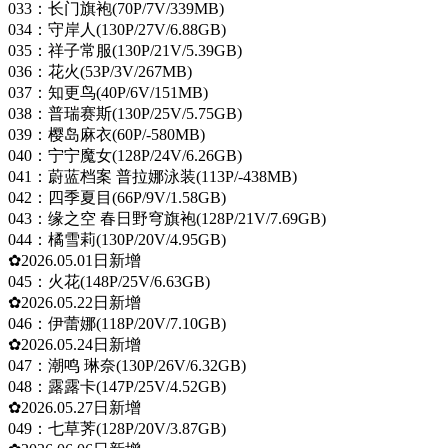
033：长门旗袍(70P/7V/339MB)
034：守岸人(130P/27V/6.88GB)
035：祥子常服(130P/21V/5.39GB)
036：花火(53P/3V/267MB)
037：知更鸟(40P/6V/151MB)
038：普瑞赛斯(130P/25V/5.75GB)
039：樱岛麻衣(60P/-580MB)
040：宁宁魔女(128P/24V/6.26GB)
041：蔚蓝档案 普拉娜泳装(113P/-438MB)
042：四季夏目(66P/9V/1.58GB)
043：缘之空 春日野穹旗袍(128P/21V/7.69GB)
044：橘雪莉(130P/20V/4.95GB)
✿2026.05.01日新增
045：火花(148P/25V/6.63GB)
✿2026.05.22日新增
046：伊蕾娜(118P/20V/7.10GB)
✿2026.05.24日新增
047：潮鸣 琳奈(130P/26V/6.32GB)
048：露露卡(147P/25V/4.52GB)
✿2026.05.27日新增
049：七草荠(128P/20V/3.87GB)