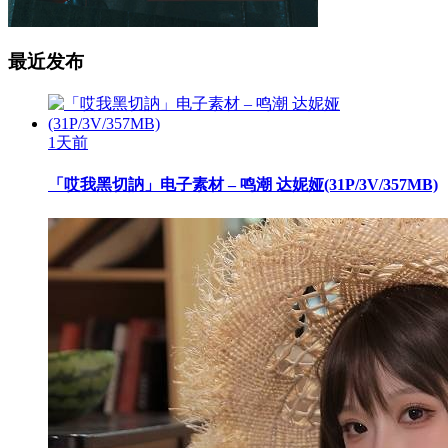
最近发布
1天前
「哎我黑切訥」电子素材 – 鸣潮 达妮娅(31P/3V/357MB)