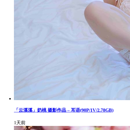
「云溪溪」奶桃 摄影作品 – 耳语(90P/1V/2.78GB)
1天前