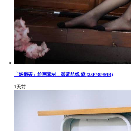
「焖焖碳」绘画素材 – 碧蓝航线 貅 (23P/309MB)
1天前