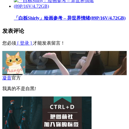
「白栎Shirly」绘画参考 – 异世界情绪(89P/16V/4.72GB)
发表评论
您必须
[ 登录 ]
才能发表留言！
凝音
官方
我真的不是自黑!