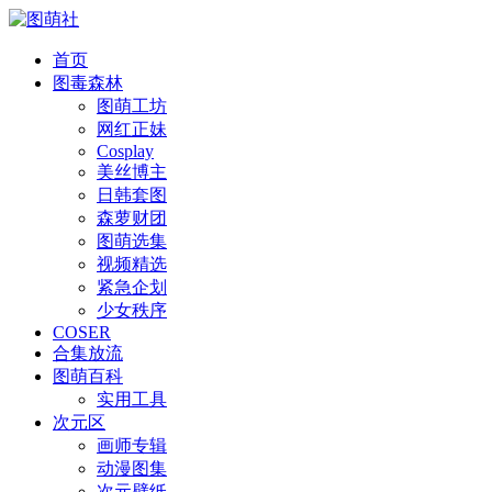
首页
图毒森林
图萌工坊
网红正妹
Cosplay
美丝博主
日韩套图
森萝财团
图萌选集
视频精选
紧急企划
少女秩序
COSER
合集放流
图萌百科
实用工具
次元区
画师专辑
动漫图集
次元壁纸