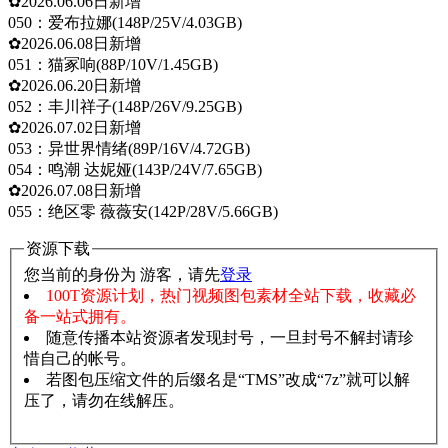
✿2026.06.06日新增
050：爱布拉娜(148P/25V/4.03GB)
✿2026.06.08日新增
051：猫冢响(88P/10V/1.45GB)
✿2026.06.20日新增
052：丰川祥子(148P/26V/9.25GB)
✿2026.07.02日新增
053：异世界情绪(89P/16V/4.72GB)
054：鸣潮 达妮娅(143P/24V/7.65GB)
✿2026.07.08日新增
055：绝区零 薇薇安(142P/28V/5.66GB)
资源下载
您当前的身份为 游客，请先
登录
100T资源计划，热门视频图包素材全站下载，收藏必
备一站式拥有。
随意传播本站资源者发现封号，一旦封号不解封请珍
惜自己的帐号。
若图包压缩文件的后缀名是“TMS”改成“7z”就可以解
压了，请勿在线解压。
赞助说明
解压教程