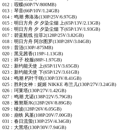
012：瑕蝶(60P/7V/800MB)
013：琴音(66P/10V/1.24GB)
014：鸣潮 弗洛洛(130P/25V/6.97GB)
015：明日方舟 夕 夕染尘烟 上(65P/13V/2.13GB)
016：明日方舟 夕 夕染尘烟 下(65P/13V/1.93GB)
017：碧蓝航线 拉菲2(128P/25V/3.82GB)
018：明日方舟 阿尔图罗(130P/28V/3.04GB)
019：昔涟(130P/-875MB)
020：黑见茜香(119P/-1.13GB)
021：祥子 校服(88P/-1.97GB)
022：新约能天使 上(65P/11V/3.65GB)
023：新约能天使 下(65P/12V/3.61GB)
024：鸣潮 朽叶千咲(130P/33V/8.41GB)
025：胜利女神：妮姬 NIKKE 布兰儿(130P/27V/3.24GB)
026：珂莱塔(130P/27V/1.42GB)
027：鸣潮 尤诺(138P/22V/5.79GB)
028：雅努斯JK(128P/26V/8.89GB)
029：绫波(128P/26V/6.05GB)
030：崩铁 风堇(108P/20V/7.00GB)
031：春日流萤(130P/25V/4.34GB)
032：大黑塔(130P/30V/7.94GB)