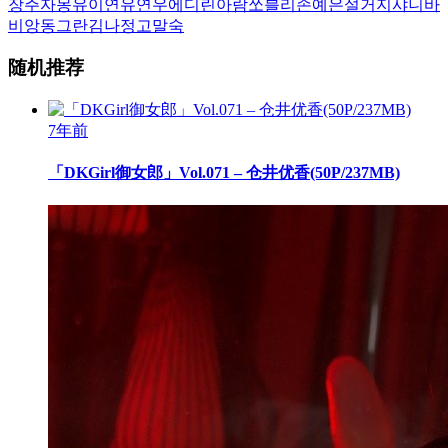
장주
자몽
유이
연유
연우
에디린
아람
쏘블리
손예은
설거지
샤니
바
비앙
동그란
김나정
고말숙
随机推荐
7年前
「DKGirl御女郎」Vol.071 – 仓井优香(50P/237MB)