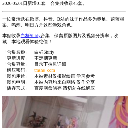
2026.05.01日新增01套，合集共收录45套。
一位常活跃在微博、抖音、B站的妹子作品多为赤足、蔚蓝档
案、鸣潮、明日方舟这些游戏角色。
本贴收录
白栎Shirly
合集，保留原版图片及视频分辨率，收
藏、本地观看体验绝佳！
「合集名称」：白栎Shirly
「更新进度」：不定期更新
「合集容量」：目录下拉见详细
「解压密码」：
tmshe_com
「图包用途」：本站素材仅摄影绘画 学习参考
「图包申明」：本站内容均来自网络 仅作分享
「储存形式」：百度网盘储存 请切勿在线解压