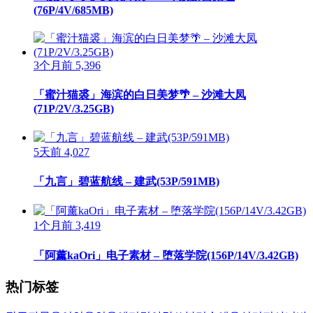
(76P/4V/685MB)
3个月前
5,396
「蜜汁猫裘」海滨的白日美梦🌴 – 沙滩大凤
(71P/2V/3.25GB)
5天前
4,027
「九言」碧蓝航线 – 建武(53P/591MB)
1个月前
3,419
「阿薰kaOri」电子素材 – 堕落学院(156P/14V/3.42GB)
热门标签