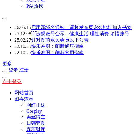
P站热榜
26.05.15
启用新域名通知 – 请将发布页永久地址加入书签
25.12.08
💥违规账号公示 – 健康生活 理性消费 珍惜账号
25.02.27
针对图萌永久会员以下公告
22.10.25
快乐冲图：萌新解压指南
22.10.25
快乐冲图：萌新食用指南
更多
登录
注册
点击登录
网站首页
图毒森林
网红正妹
Cosplay
美丝博主
日韩套图
森萝财团