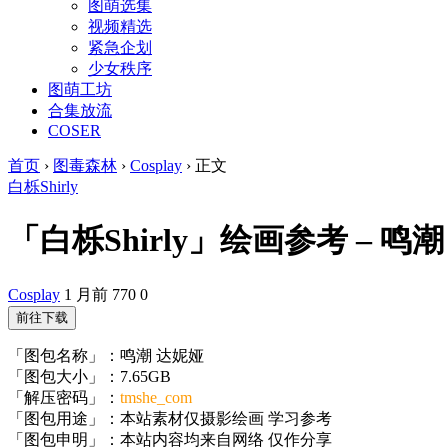
图萌选集
视频精选
紧急企划
少女秩序
图萌工坊
合集放流
COSER
首页
›
图毒森林
›
Cosplay
›
正文
白栎Shirly
「白栎Shirly」绘画参考 – 鸣潮 达
Cosplay
1 月前
770
0
前往下载
「图包名称」：鸣潮 达妮娅
「图包大小」：7.65GB
「解压密码」：
tmshe_com
「图包用途」：本站素材仅摄影绘画 学习参考
「图包申明」：本站内容均来自网络 仅作分享