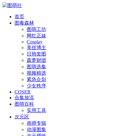
首页
图毒森林
图萌工坊
网红正妹
Cosplay
美丝博主
日韩套图
森萝财团
图萌选集
视频精选
紧急企划
少女秩序
COSER
合集放流
图萌百科
实用工具
次元区
画师专辑
动漫图集
次元壁纸