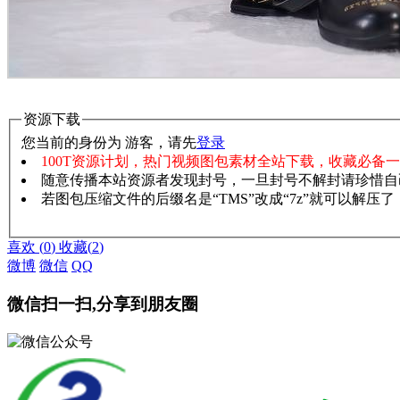
资源下载
您当前的身份为 游客，请先
登录
100T资源计划，热门视频图包素材全站下载，收藏必备
随意传播本站资源者发现封号，一旦封号不解封请珍惜自
若图包压缩文件的后缀名是“TMS”改成“7z”就可以解压
赞助说明
解压教程
喜欢
(
0
)
收藏
(
2
)
微博
微信
QQ
微信扫一扫,分享到朋友圈