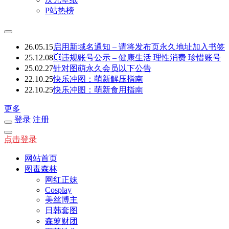
P站热榜
26.05.15
启用新域名通知 – 请将发布页永久地址加入书签
25.12.08
💥违规账号公示 – 健康生活 理性消费 珍惜账号
25.02.27
针对图萌永久会员以下公告
22.10.25
快乐冲图：萌新解压指南
22.10.25
快乐冲图：萌新食用指南
更多
登录
注册
点击登录
网站首页
图毒森林
网红正妹
Cosplay
美丝博主
日韩套图
森萝财团